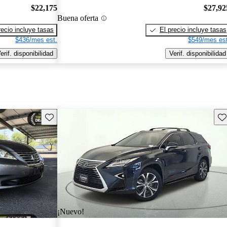
$22,175
$27,92
Buena oferta
recio incluye tasas
El precio incluye tasas
$436/mes est.
$549/mes est
erif. disponibilidad
Verif. disponibilidad
Guarda este Aviso
Gu
¡Nuevo!