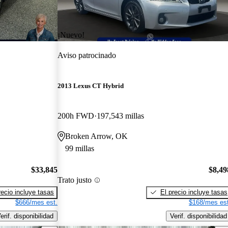
¡Nuevo!
Aviso patrocinado
2013 Lexus CT Hybrid
200h FWD
197,543 millas
Broken Arrow, OK
99 millas
$33,845
$8,49
Trato justo
recio incluye tasas
El precio incluye tasas
$666/mes est.
$168/mes est
erif. disponibilidad
Verif. disponibilidad