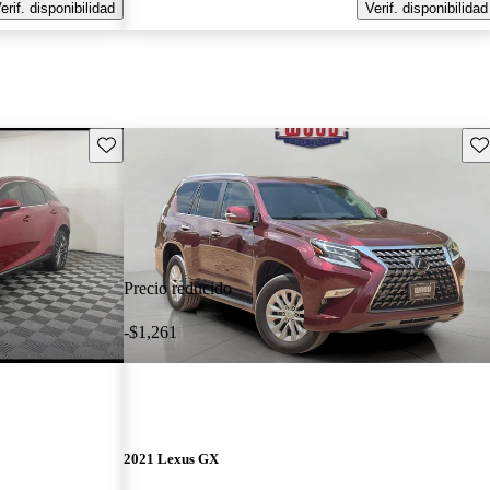
erif. disponibilidad
Verif. disponibilidad
Guarda este Aviso
Gu
Precio reducido
-$1,261
2021 Lexus GX