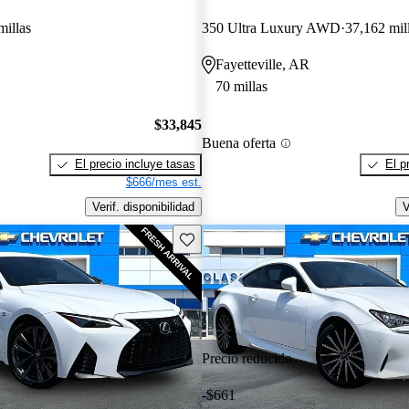
millas
350 Ultra Luxury AWD
37,162 mil
Fayetteville, AR
70 millas
$33,845
Buena oferta
El precio incluye tasas
El p
$666/mes est.
Verif. disponibilidad
V
Guarda este Aviso
Precio reducido
-$661