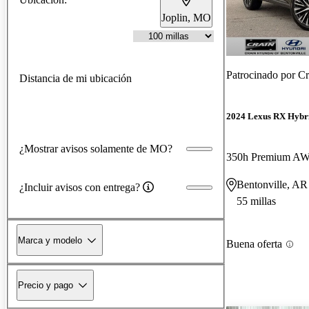
Joplin, MO
Patrocinado por
Cr
Distancia de mi ubicación
2024 Lexus RX Hybr
¿Mostrar avisos solamente de MO?
350h Premium A
Bentonville, AR
¿Incluir avisos con entrega?
55 millas
Marca y modelo
Buena oferta
Precio y pago