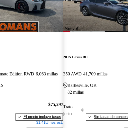
¡Nuevo!
2015 Lexus RC
mate Edition RWD
6,063 millas
350 AWD
41,709 millas
KS
Bartlesville, OK
82 millas
$75,297
Trato
justo
El precio incluye tasas
Sin tasas de concesi
$1,418/mes est.