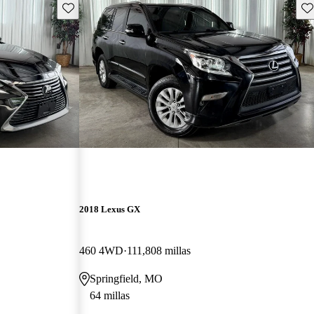
Guarda este Aviso
Gu
2018 Lexus GX
460 4WD
111,808 millas
Springfield, MO
64 millas