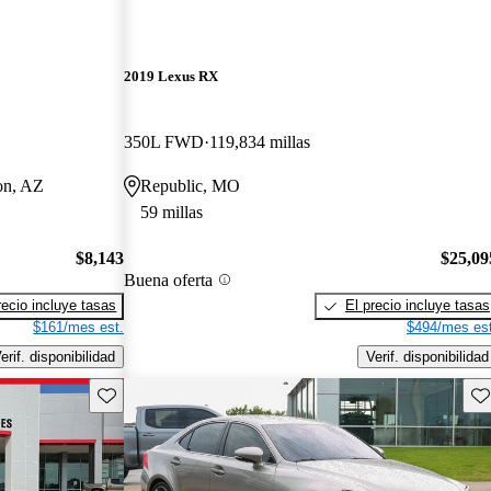
2019 Lexus RX
350L FWD
119,834 millas
on, AZ
Republic, MO
59 millas
$8,143
$25,09
Buena oferta
recio incluye tasas
El precio incluye tasas
$161/mes est.
$494/mes est
erif. disponibilidad
Verif. disponibilidad
Guarda este Aviso
Gu