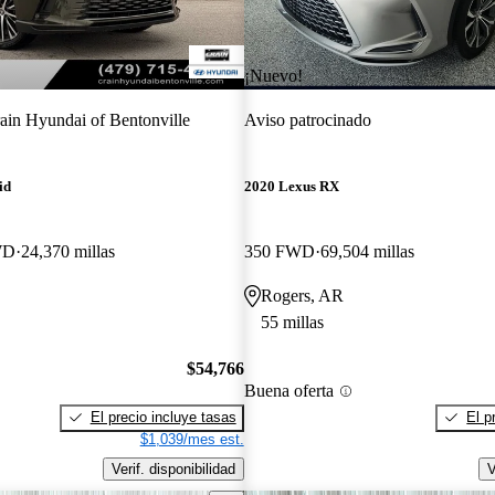
¡Nuevo!
ain Hyundai of Bentonville
Aviso patrocinado
id
2020 Lexus RX
WD
24,370 millas
350 FWD
69,504 millas
Rogers, AR
55 millas
$54,766
Buena oferta
El precio incluye tasas
El p
$1,039/mes est.
Verif. disponibilidad
V