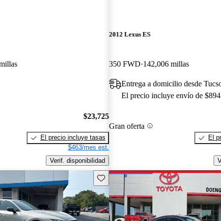
2012 Lexus ES
millas
350 FWD
142,006 millas
Entrega a domicilio desde Tucs
El precio incluye envío de $894
$23,725
Gran oferta
El precio incluye tasas
El p
$463/mes est.
Verif. disponibilidad
V
Guarda este Aviso