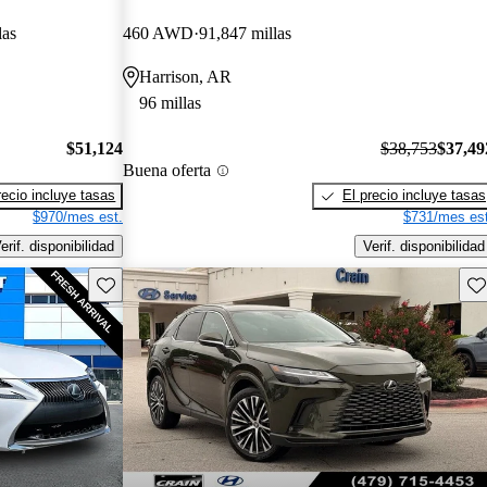
las
460 AWD
91,847 millas
Harrison, AR
96 millas
$51,124
$38,753
$37,49
Buena oferta
recio incluye tasas
El precio incluye tasas
$970/mes est.
$731/mes est
erif. disponibilidad
Verif. disponibilidad
Guarda este Aviso
Gu