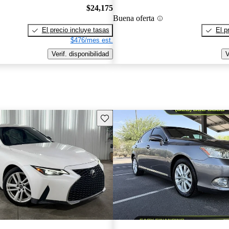
$24,175
Buena oferta
El precio incluye tasas
El p
$476/mes est.
Verif. disponibilidad
V
Guarda este Aviso