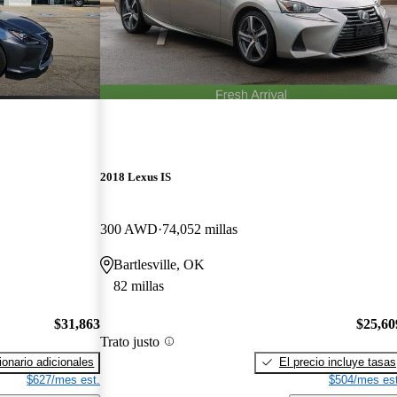
2018 Lexus IS
300 AWD
74,052 millas
Bartlesville, OK
82 millas
$31,863
$25,60
Trato justo
onario adicionales
El precio incluye tasas
$627/mes est.
$504/mes est