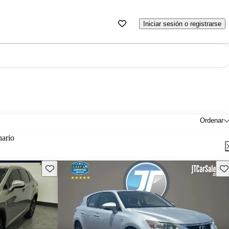
Iniciar sesión o registrarse
Ordenar
nario
Guarda este Aviso
Gu