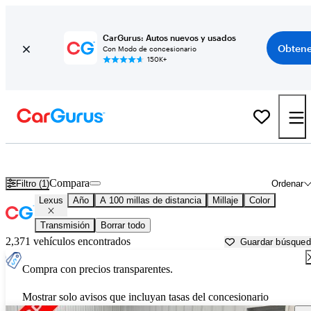
CarGurus: Autos nuevos y usados
Obtene
Con Modo de concesionario
150K+
Autos Lexus usados en venta cerca de
Ithaca, NY
Compara
Filtro (1)
Ordenar
Lexus
Año
A 100 millas de distancia
Millaje
Color
Transmisión
Borrar todo
2,371 vehículos encontrados
Guardar búsque
Compra con precios transparentes.
Mostrar solo avisos que incluyan tasas del concesionario