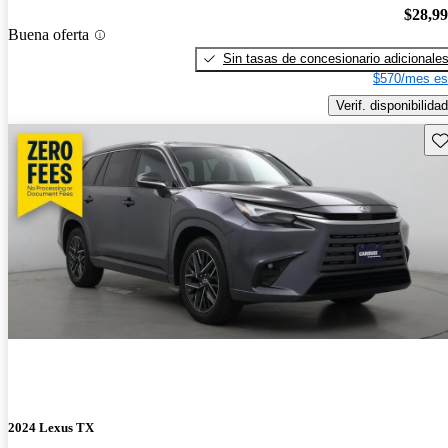
$28,9
Buena oferta
Sin tasas de concesionario adicionale
$570/mes es
Verif. disponibilidad
Gu
2024 Lexus TX