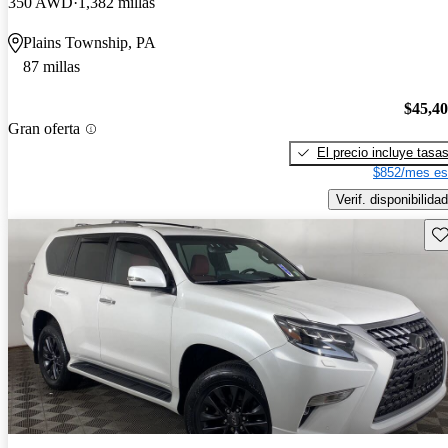
350 AWD
1,382 millas
Plains Township, PA
87 millas
$45,4
Gran oferta
El precio incluye tasa
$852/mes es
Verif. disponibilidad
Gu