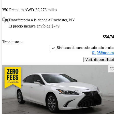
350 Premium AWD
32,273 millas
Transferencia a la tienda a Rochester, NY
El precio incluye envío de $749
$54,7
Trato justo
Sin tasas de concesionario adicionale
$1,038/mes es
Verif. disponibilidad
Gu