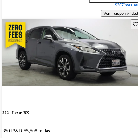
$367/mes es
Verif. disponibilidad
Gu
2021 Lexus RX
350 FWD
55,508 millas