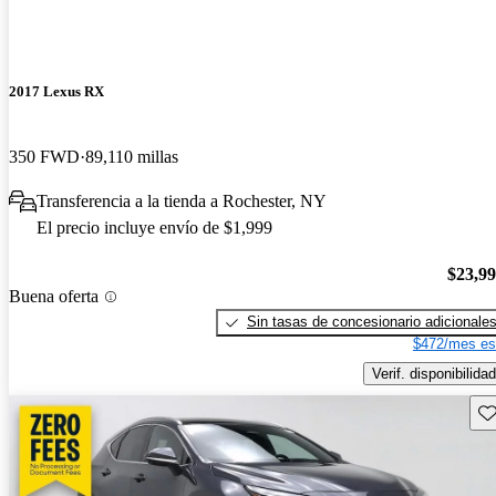
2017 Lexus RX
350 FWD
89,110 millas
Transferencia a la tienda a Rochester, NY
El precio incluye envío de $1,999
$23,9
Buena oferta
Sin tasas de concesionario adicionale
$472/mes es
Verif. disponibilidad
Gu