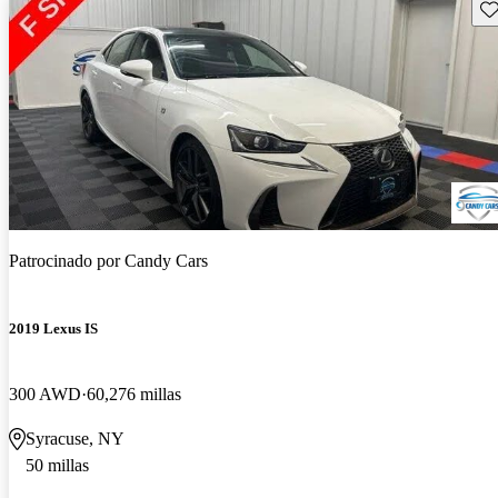
Gu
Patrocinado por
Candy Cars
2019 Lexus IS
300 AWD
60,276 millas
Syracuse, NY
50 millas