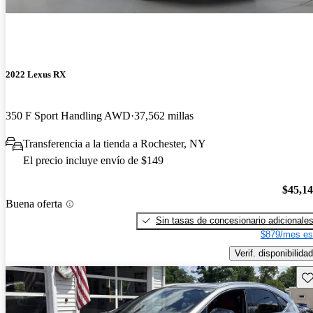
2022 Lexus RX
350 F Sport Handling AWD
37,562 millas
Transferencia a la tienda a Rochester, NY
El precio incluye envío de $149
$45,1
Buena oferta
Sin tasas de concesionario adicionale
$879/mes es
Verif. disponibilidad
Gu