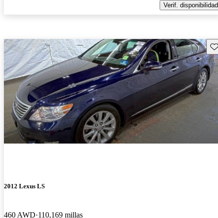
Verif. disponibilidad
Gu
2012 Lexus LS
460 AWD
110,169 millas