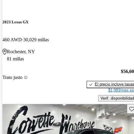
2023 Lexus GX
460 AWD
30,029 millas
Rochester, NY
81 millas
$56,6
Trato justo
El precio incluye tasa
$1,083/mes es
Verif. disponibilidad
Gu