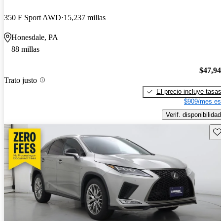
350 F Sport AWD
15,237 millas
Honesdale, PA
88 millas
$47,9
Trato justo
El precio incluye tasa
$909/mes es
Verif. disponibilidad
Gu