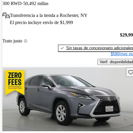
300 RWD
50,492 millas
Transferencia a la tienda a Rochester, NY
El precio incluye envío de $1,999
$29,9
Trato justo
Sin tasas de concesionario adicionale
$590/mes es
Verif. disponibilidad
Gu