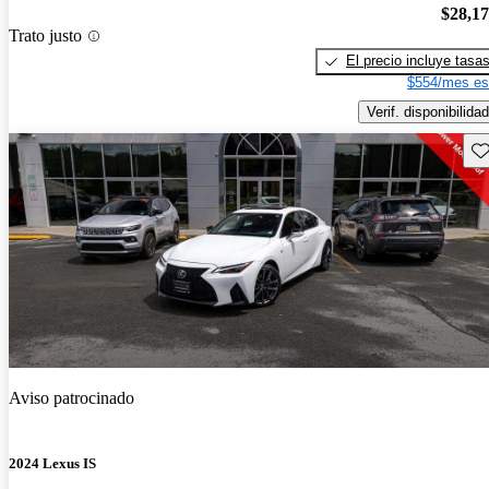
$28,1
Trato justo
El precio incluye tasa
$554/mes es
Verif. disponibilidad
Gu
Aviso patrocinado
2024 Lexus IS