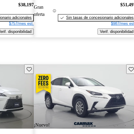
$38,197
$51,49
Gran
oferta
onario adicionales
Sin tasas de concesionario adicionales
$757/mes est.
$987/mes est
erif. disponibilidad
Verif. disponibilidad
Guarda este Aviso
Gu
¡Nuevo!