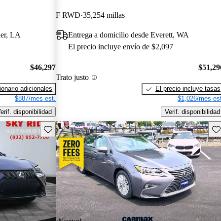
F RWD
35,254 millas
ner, LA
Entrega a domicilio desde Everett, WA
El precio incluye envío de $2,097
$46,297
$51,29
Trato justo
onario adicionales
El precio incluye tasas
$887/mes est.
$1,026/mes est
erif. disponibilidad
Verif. disponibilidad
Guarda este Aviso
Gu