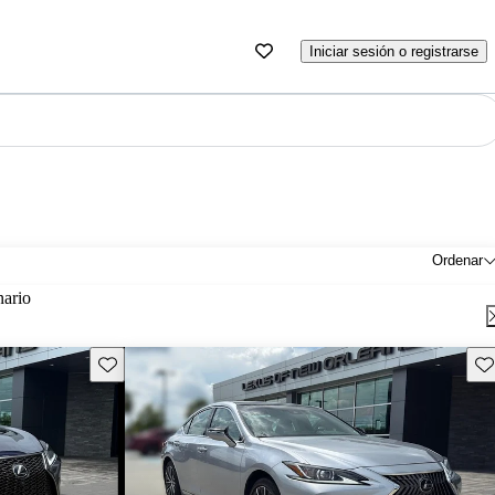
Iniciar sesión o registrarse
Ordenar
nario
Guarda este Aviso
Gu