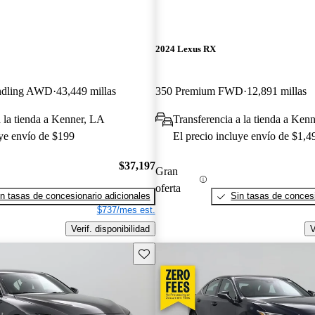
2024 Lexus RX
ndling AWD
43,449 millas
350 Premium FWD
12,891 millas
a la tienda a Kenner, LA
Transferencia a la tienda a Ken
uye envío de $199
El precio incluye envío de $1,4
$37,197
Gran
oferta
n tasas de concesionario adicionales
Sin tasas de concesi
$737/mes est.
Verif. disponibilidad
V
Guarda este Aviso