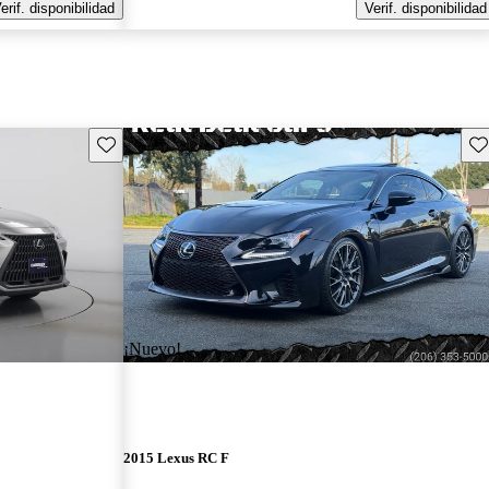
erif. disponibilidad
Verif. disponibilidad
Guarda este Aviso
Gu
¡Nuevo!
2015 Lexus RC F