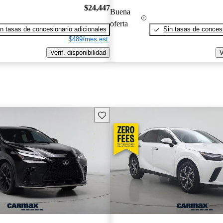
$24,447
Buena
oferta
n tasas de concesionario adicionales
Sin tasas de concesi
$489/mes est.
Verif. disponibilidad
V
Guarda este Aviso