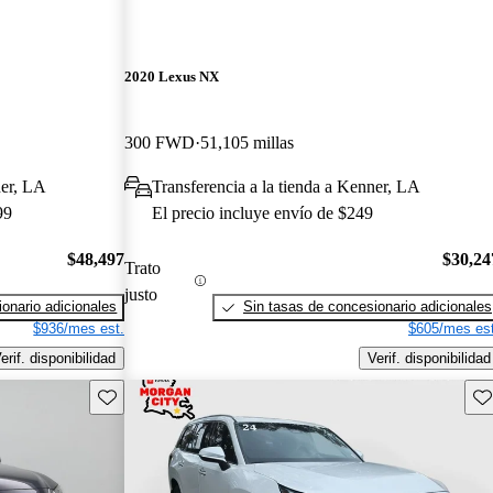
2020 Lexus NX
300 FWD
51,105 millas
ner, LA
Transferencia a la tienda a Kenner, LA
99
El precio incluye envío de $249
$48,497
$30,24
Trato
justo
onario adicionales
Sin tasas de concesionario adicionales
$936/mes est.
$605/mes est
erif. disponibilidad
Verif. disponibilidad
Guarda este Aviso
Gu