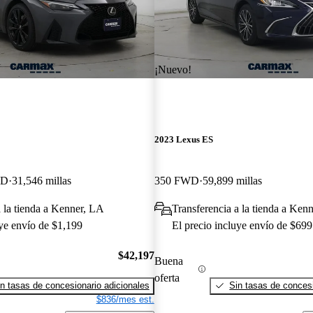
¡Nuevo!
2023 Lexus ES
WD
31,546 millas
350 FWD
59,899 millas
a la tienda a Kenner, LA
Transferencia a la tienda a Ken
uye envío de $1,199
El precio incluye envío de $699
$42,197
Buena
oferta
n tasas de concesionario adicionales
Sin tasas de concesi
$836/mes est.