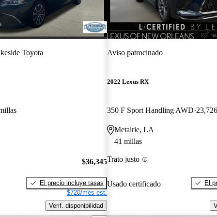
keside Toyota
Aviso patrocinado
2022 Lexus RX
millas
350 F Sport Handling AWD
23,726
Metairie, LA
41 millas
Trato justo
$36,345
El precio incluye tasas
El p
Usado certificado
$720/mes est.
Verif. disponibilidad
V