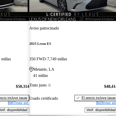
Aviso patrocinado
2025 Lexus ES
 millas
350 FWD
7,749 millas
Metairie, LA
41 millas
Trato justo
$50,314
$48,41
recio incluye tasas
El precio incluye tasas
Usado certificado
$997/mes est.
$928/mes est
erif. disponibilidad
Verif. disponibilidad