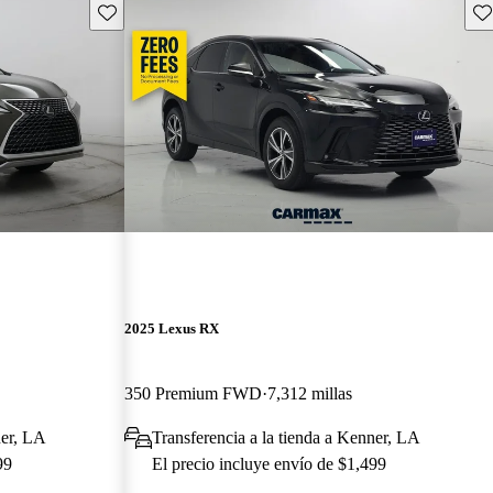
Guarda este Aviso
Gu
2025 Lexus RX
350 Premium FWD
7,312 millas
ner, LA
Transferencia a la tienda a Kenner, LA
99
El precio incluye envío de $1,499