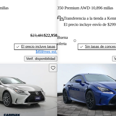
millas
350 Premium AWD
10,896 millas
Transferencia a la tienda a Ken
El precio incluye envío de $299
$23,481
$22,950
Buena
oferta
El precio incluye tasas
Sin tasas de concesi
$459/mes est.
Verif. disponibilidad
V
Guarda este Aviso