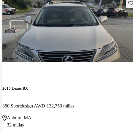
Gu
¡Nuevo!
2015 Lexus RX
350 Sportdesign AWD
132,750 millas
Auburn, MA
32 millas