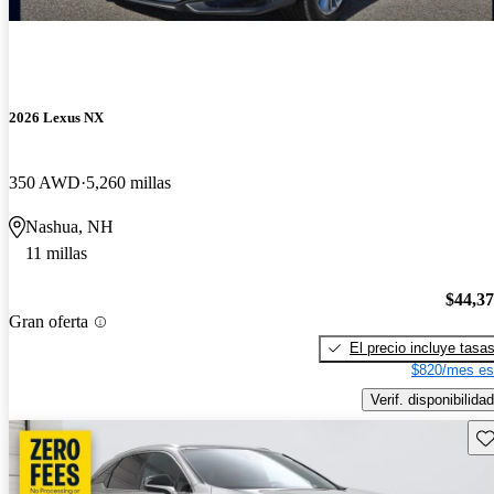
2026 Lexus NX
350 AWD
5,260 millas
Nashua, NH
11 millas
$44,3
Gran oferta
El precio incluye tasa
$820/mes es
Verif. disponibilidad
Gu