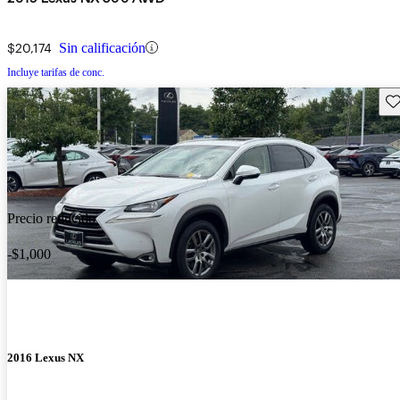
$20,174
Sin calificación
Incluye tarifas de conc.
Gu
Precio reducido
-$1,000
2016 Lexus NX