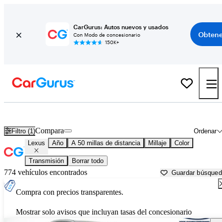
CarGurus: Autos nuevos y usados
Obtene
Con Modo de concesionario
150K+
Autos Lexus usados en venta cerca de
Groton, MA
Compara
Filtro (1)
Ordenar
Lexus
Año
A 50 millas de distancia
Millaje
Color
Transmisión
Borrar todo
774 vehículos encontrados
Guardar búsque
Compra con precios transparentes.
Mostrar solo avisos que incluyan tasas del concesionario