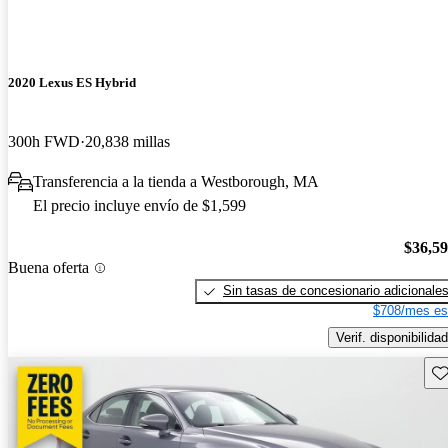
2020 Lexus ES Hybrid
300h FWD
20,838 millas
Transferencia a la tienda a Westborough, MA
El precio incluye envío de $1,599
$36,5
Buena oferta
Sin tasas de concesionario adicionale
$708/mes es
Verif. disponibilidad
Gu