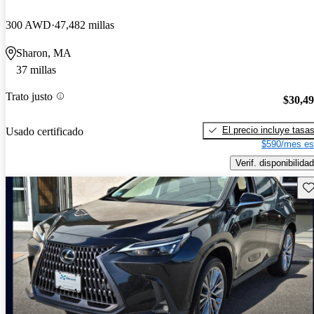
300 AWD
47,482 millas
Sharon, MA
37 millas
Trato justo
$30,4
El precio incluye tasa
Usado certificado
$590/mes es
Verif. disponibilidad
Gu