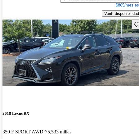
$865/mes es
Verif. disponibilidad
Gu
2018 Lexus RX
350 F SPORT AWD
75,533 millas