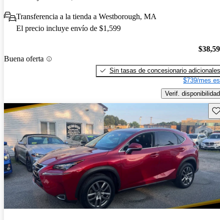
Transferencia a la tienda a Westborough, MA
El precio incluye envío de $1,599
$38,5
Buena oferta
Sin tasas de concesionario adicionale
$739/mes es
Verif. disponibilidad
Gu