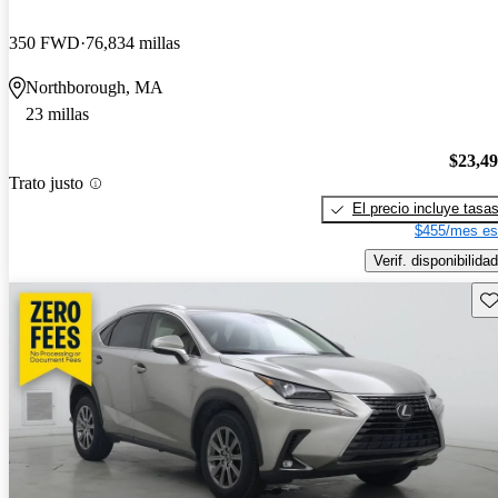
350 FWD
76,834 millas
Northborough, MA
23 millas
$23,4
Trato justo
El precio incluye tasa
$455/mes es
Verif. disponibilidad
Gu