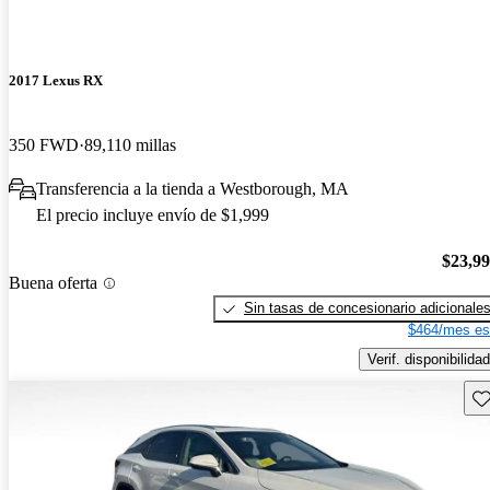
2017 Lexus RX
350 FWD
89,110 millas
Transferencia a la tienda a Westborough, MA
El precio incluye envío de $1,999
$23,9
Buena oferta
Sin tasas de concesionario adicionale
$464/mes es
Verif. disponibilidad
Gu