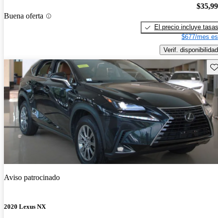
$35,9
Buena oferta
El precio incluye tasa
$677/mes es
Verif. disponibilidad
Gu
Aviso patrocinado
2020 Lexus NX