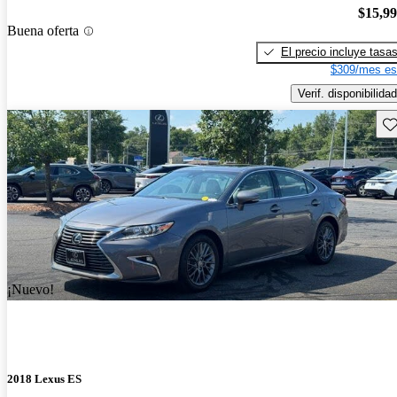
$15,9
Buena oferta
El precio incluye tasa
$309/mes es
Verif. disponibilidad
Gu
¡Nuevo!
2018 Lexus ES