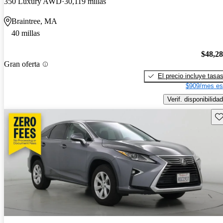
350 Luxury AWD
30,119 millas
Braintree, MA
40 millas
$48,2
Gran oferta
El precio incluye tasa
$909/mes es
Verif. disponibilidad
Gu