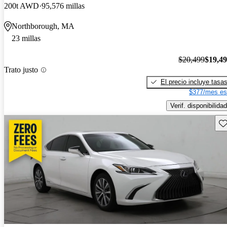
200t AWD
95,576 millas
Northborough, MA
23 millas
$20,499
$19,4
Trato justo
El precio incluye tasa
$377/mes es
Verif. disponibilidad
Gu