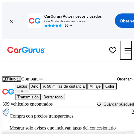
CarGurus: Autos nuevos y usados
Obtene
Con Modo de concesionario
150K+
Autos Lexus usados en venta cerca de
Goldsboro, NC
Compara
Filtro (1)
Ordenar
Lexus
Año
A 50 millas de distancia
Millaje
Color
Transmisión
Borrar todo
399 vehículos encontrados
Guardar búsque
Compra con precios transparentes.
Mostrar solo avisos que incluyan tasas del concesionario