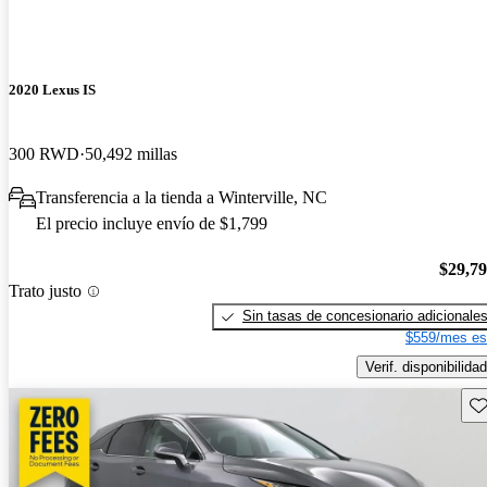
2020 Lexus IS
300 RWD
50,492 millas
Transferencia a la tienda a Winterville, NC
El precio incluye envío de $1,799
$29,7
Trato justo
Sin tasas de concesionario adicionale
$559/mes es
Verif. disponibilidad
Gu