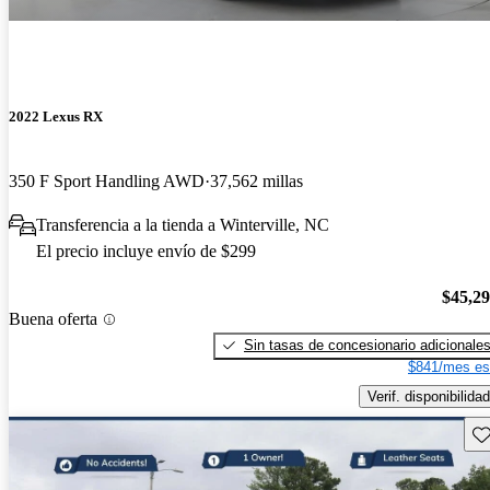
2022 Lexus RX
350 F Sport Handling AWD
37,562 millas
Transferencia a la tienda a Winterville, NC
El precio incluye envío de $299
$45,2
Buena oferta
Sin tasas de concesionario adicionale
$841/mes es
Verif. disponibilidad
Gu