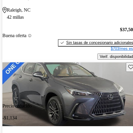
Raleigh, NC
42 millas
$37,5
Buena oferta
Sin tasas de concesionario adicionale
$703/mes es
Verif. disponibilidad
Gu
Precio reducido
-$1,134