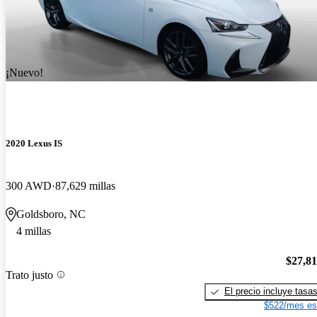
¡Nuevo!
2020 Lexus IS
300 AWD
87,629 millas
Goldsboro, NC
4 millas
$27,8
Trato justo
El precio incluye tasa
$522/mes es