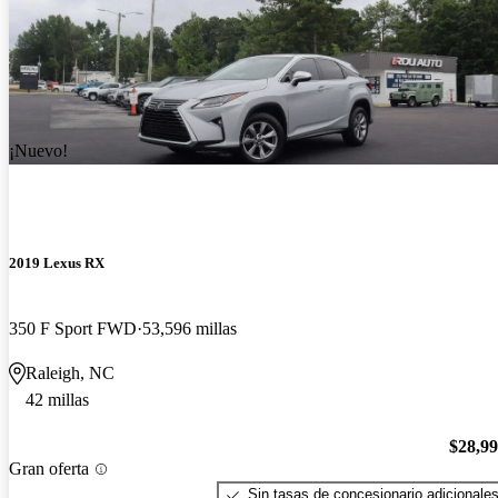
¡Nuevo!
2019 Lexus RX
350 F Sport FWD
53,596 millas
Raleigh, NC
42 millas
$28,9
Gran oferta
Sin tasas de concesionario adicionale