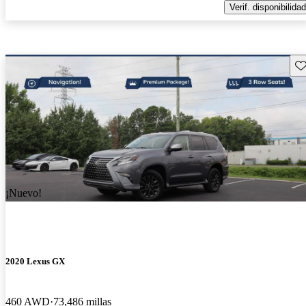
Verif. disponibilidad
Gu
¡Nuevo!
2020 Lexus GX
460 AWD
73,486 millas