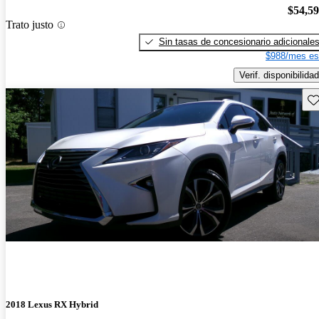
$54,5
Trato justo
Sin tasas de concesionario adicionale
$988/mes es
Verif. disponibilidad
Gu
2018 Lexus RX Hybrid