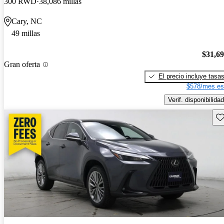
300 RWD
38,086 millas
Cary, NC
49 millas
$31,6
Gran oferta
El precio incluye tasa
$578/mes es
Verif. disponibilidad
Gu