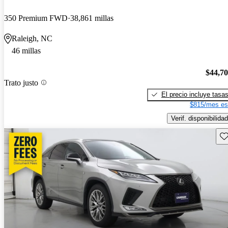
350 Premium FWD
38,861 millas
Raleigh, NC
46 millas
$44,7
Trato justo
El precio incluye tasa
$815/mes es
Verif. disponibilidad
Gu