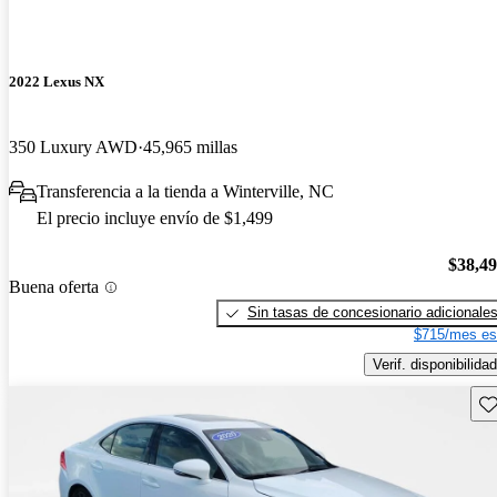
2022 Lexus NX
350 Luxury AWD
45,965 millas
Transferencia a la tienda a Winterville, NC
El precio incluye envío de $1,499
$38,4
Buena oferta
Sin tasas de concesionario adicionale
$715/mes es
Verif. disponibilidad
Gu