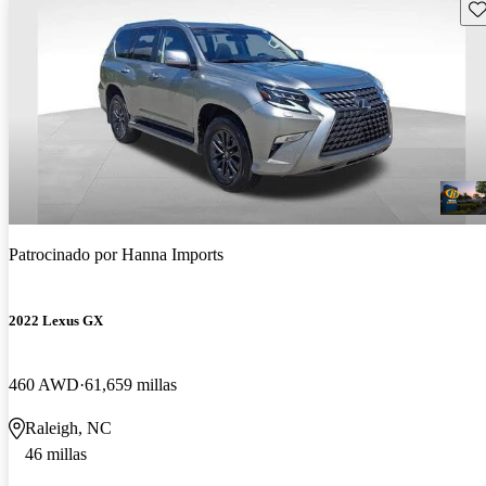
Gu
Patrocinado por
Hanna Imports
2022 Lexus GX
460 AWD
61,659 millas
Raleigh, NC
46 millas