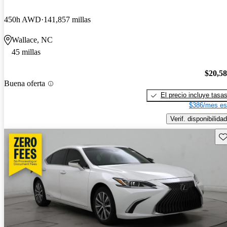
450h AWD
141,857 millas
Wallace, NC
45 millas
$20,5
Buena oferta
El precio incluye tasa
$386/mes es
Verif. disponibilidad
Gu