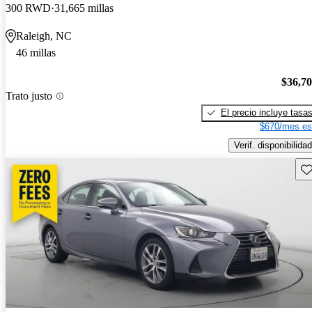
300 RWD
31,665 millas
Raleigh, NC
46 millas
$36,7
Trato justo
El precio incluye tasa
$670/mes es
Verif. disponibilidad
Gu