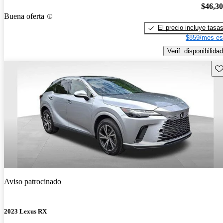
$46,3
Buena oferta
El precio incluye tasa
$859/mes es
Verif. disponibilidad
Gu
Aviso patrocinado
2023 Lexus RX