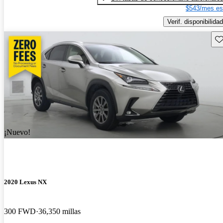
$543/mes es
Verif. disponibilidad
Gu
¡Nuevo!
2020 Lexus NX
300 FWD
36,350 millas