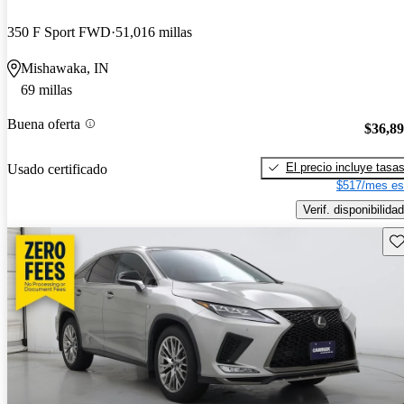
350 F Sport FWD
51,016 millas
Mishawaka, IN
69 millas
Buena oferta
$36,8
El precio incluye tasa
Usado certificado
$517/mes es
Verif. disponibilidad
Gu