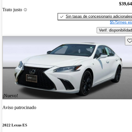
$39,6
Trato justo
Sin tasas de concesionario adicionale
$575/mes es
Verif. disponibilidad
Gu
¡Nuevo!
Aviso patrocinado
2022 Lexus ES