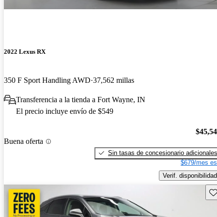
2022 Lexus RX
350 F Sport Handling AWD
37,562 millas
Transferencia a la tienda a Fort Wayne, IN
El precio incluye envío de $549
$45,5
Buena oferta
Sin tasas de concesionario adicionale
$679/mes es
Verif. disponibilidad
Gu