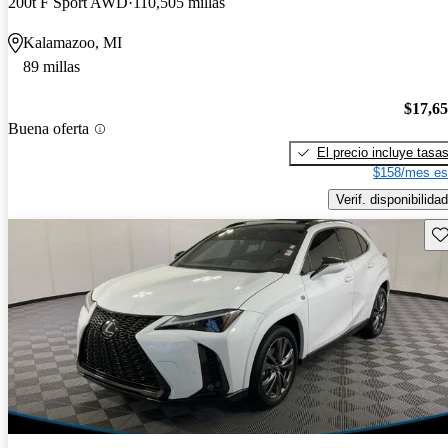
200t F Sport AWD
110,505 millas
Kalamazoo, MI
89 millas
$17,6
Buena oferta
El precio incluye tasa
$158/mes es
Verif. disponibilidad
Gu