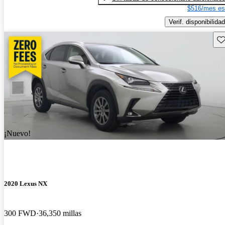
$516/mes es
Verif. disponibilidad
Gu
¡Nuevo!
2020 Lexus NX
300 FWD
36,350 millas