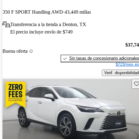
350 F SPORT Handling AWD
43,449 millas
Transferencia a la tienda a Denton, TX
El precio incluye envío de $749
$37,7
Buena oferta
Sin tasas de concesionario adicionale
$723/mes es
Verif. disponibilidad
Gu