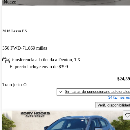
¡Nuevo!
2016 Lexus ES
350 FWD
71,869 millas
Transferencia a la tienda a Denton, TX
El precio incluye envío de $399
$24,3
Trato justo
Sin tasas de concesionario adicionale
$472/mes es
Verif. disponibilidad
Gu