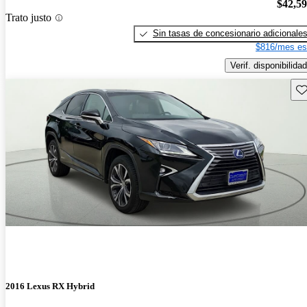
$42,5
Trato justo
Sin tasas de concesionario adicionale
$816/mes es
Verif. disponibilidad
Gu
2016 Lexus RX Hybrid