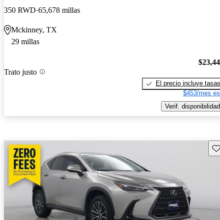
350 RWD
65,678 millas
Mckinney, TX
29 millas
$23,4
Trato justo
El precio incluye tasa
$453/mes es
Verif. disponibilidad
Gu