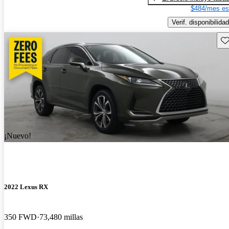
$484/mes es
Verif. disponibilidad
Gu
¡Nuevo!
2022 Lexus RX
350 FWD
73,480 millas