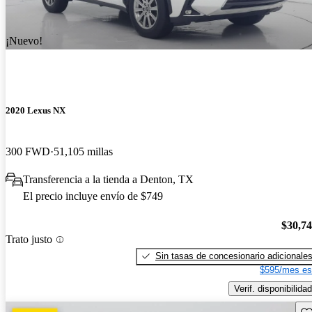
¡Nuevo!
2020 Lexus NX
300 FWD
51,105 millas
Transferencia a la tienda a Denton, TX
El precio incluye envío de $749
$30,7
Trato justo
Sin tasas de concesionario adicionale
$595/mes es
Verif. disponibilidad
Gu