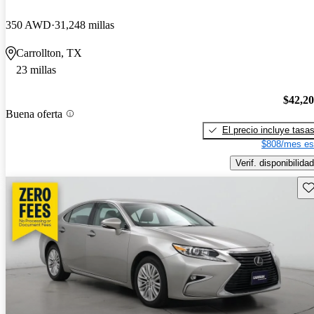
350 AWD
31,248 millas
Carrollton, TX
23 millas
$42,2
Buena oferta
El precio incluye tasa
$808/mes es
Verif. disponibilidad
Gu