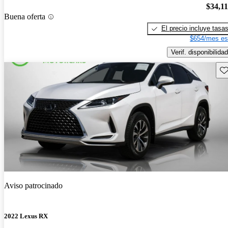
$34,1
Buena oferta
El precio incluye tasa
$654/mes es
Verif. disponibilidad
Gu
Aviso patrocinado
2022 Lexus RX