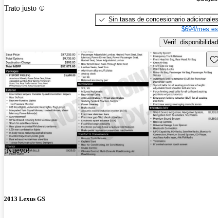
Trato justo
Sin tasas de concesionario adicionale
$694/mes es
Verif. disponibilidad
Gu
¡Nuevo!
2013 Lexus GS