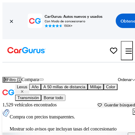
CarGurus: Autos nuevos y usados
Obtene
Con Modo de concesionario
150K+
Autos Lexus usados en venta cerca de
Denton, TX
Compara
Filtro (1)
Ordenar
Lexus
Año
A 50 millas de distancia
Millaje
Color
Transmisión
Borrar todo
1,529 vehículos encontrados
Guardar búsque
Compra con precios transparentes.
Mostrar solo avisos que incluyan tasas del concesionario