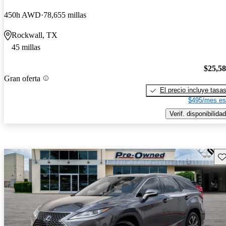
450h AWD
78,655 millas
Rockwall, TX
45 millas
$25,5
Gran oferta
El precio incluye tasa
$495/mes es
Verif. disponibilidad
Gu