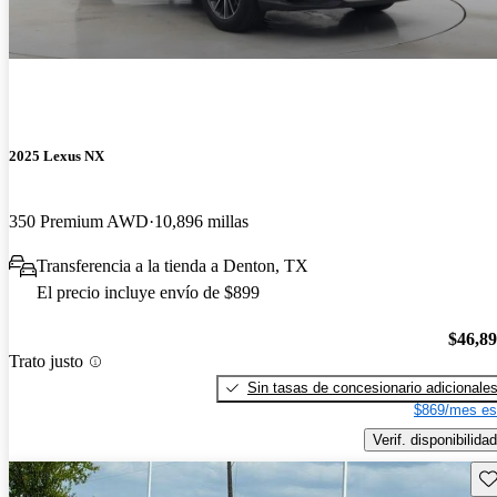
2025 Lexus NX
350 Premium AWD
10,896 millas
Transferencia a la tienda a Denton, TX
El precio incluye envío de $899
$46,8
Trato justo
Sin tasas de concesionario adicionale
$869/mes es
Verif. disponibilidad
Gu