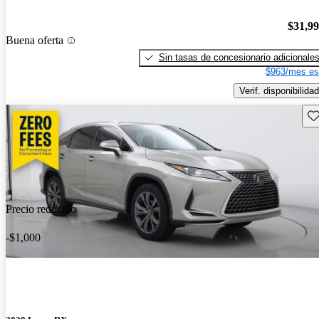
$31,9
Buena oferta
Sin tasas de concesionario adicionale
$963/mes es
Verif. disponibilidad
Gu
Precio reducido
-$1,000