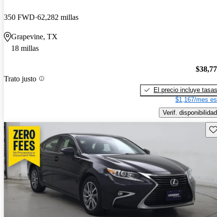
350 FWD
62,282 millas
Grapevine, TX
18 millas
$38,7
Trato justo
El precio incluye tasa
$1,167/mes es
Verif. disponibilidad
Gu