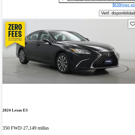
$639/mes es
Verif. disponibilidad
Gu
2024 Lexus ES
350 FWD
27,149 millas