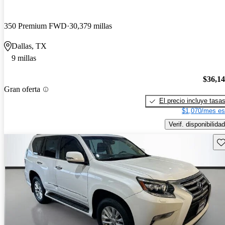
350 Premium FWD
30,379 millas
Dallas, TX
9 millas
$36,1
Gran oferta
El precio incluye tasa
$1,070/mes es
Verif. disponibilidad
Gu