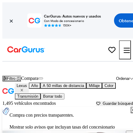
CarGurus: Autos nuevos y usados
Obtene
Con Modo de concesionario
150K+
Autos Lexus usados en venta cerca de
Dallas, TX
Compara
Filtro (1)
Ordenar
Lexus
Año
A 50 millas de distancia
Millaje
Color
Transmisión
Borrar todo
1,495 vehículos encontrados
Guardar búsque
Compra con precios transparentes.
Mostrar solo avisos que incluyan tasas del concesionario