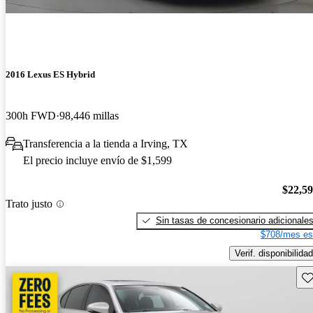
2016 Lexus ES Hybrid
300h FWD
98,446 millas
Transferencia a la tienda a Irving, TX
El precio incluye envío de $1,599
$22,5
Trato justo
Sin tasas de concesionario adicionale
$708/mes es
Verif. disponibilidad
Gu