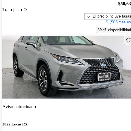
$50,6
Trato justo
El precio incluye tasa
$1,503/mes es
Verif. disponibilidad
Gu
Aviso patrocinado
2022 Lexus RX