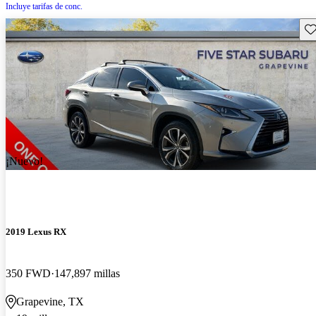
Incluye tarifas de conc.
Gu
¡Nuevo!
2019 Lexus RX
350 FWD
147,897 millas
Grapevine, TX