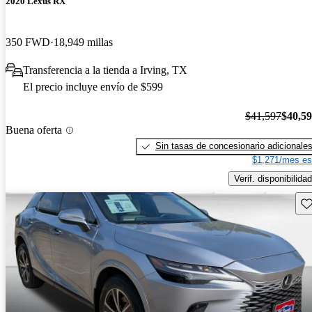
2020 Lexus RX
350 FWD
18,949 millas
Transferencia a la tienda a Irving, TX
El precio incluye envío de $599
$41,597
$40,5
Buena oferta
Sin tasas de concesionario adicionale
$1,271/mes es
Verif. disponibilidad
Gu