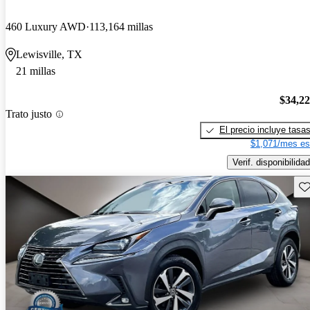
460 Luxury AWD
113,164 millas
Lewisville, TX
21 millas
$34,2
Trato justo
El precio incluye tasa
$1,071/mes es
Verif. disponibilidad
Gu