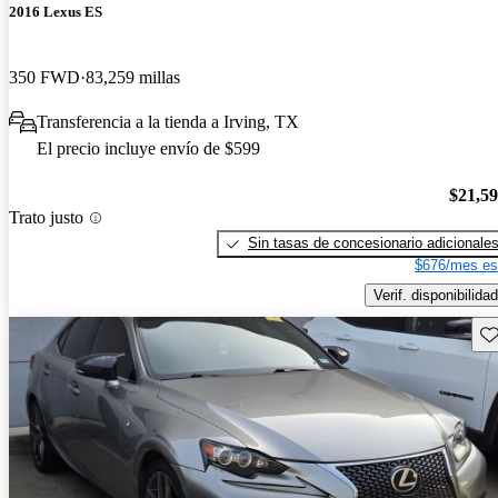
2016 Lexus ES
350 FWD
83,259 millas
Transferencia a la tienda a Irving, TX
El precio incluye envío de $599
$21,5
Trato justo
Sin tasas de concesionario adicionale
$676/mes es
Verif. disponibilidad
Gu