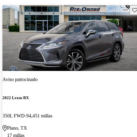
Gu
Aviso patrocinado
2022 Lexus RX
350L FWD
94,451 millas
Plano, TX
17 millas