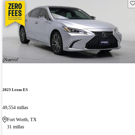
Gu
¡Nuevo!
2023 Lexus ES
49,554 millas
Fort Worth, TX
31 millas