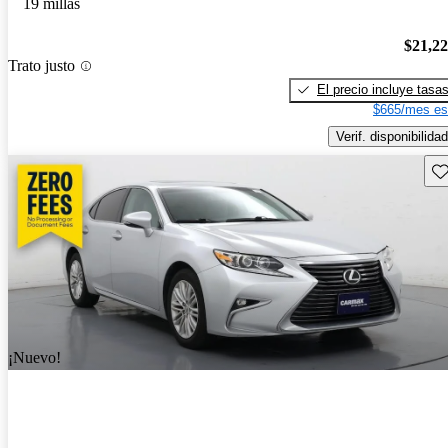
19 millas
$21,2
Trato justo
El precio incluye tasa
$665/mes es
Verif. disponibilidad
Gu
¡Nuevo!