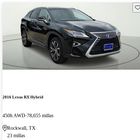
Gu
2016 Lexus RX Hybrid
450h AWD
78,655 millas
Rockwall, TX
23 millas