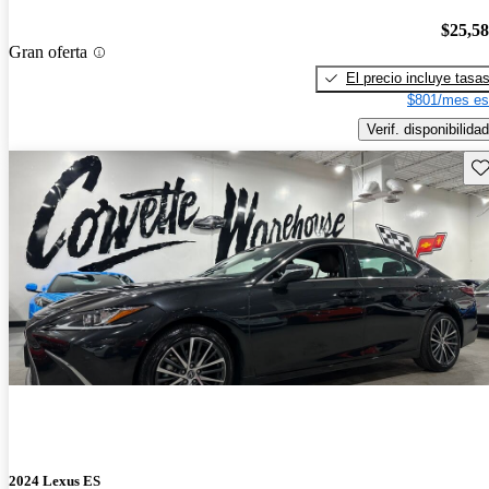
$25,5
Gran oferta
El precio incluye tasa
$801/mes es
Verif. disponibilidad
Gu
2024 Lexus ES