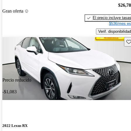
$26,7
Gran oferta
El precio incluye tasa
$536/mes es
Verif. disponibilidad
Gu
Precio reducido
-$1,083
2022 Lexus RX