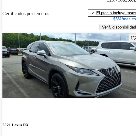
El precio incluye tasa
Certificados por terceros
$581/mes es
Verif. disponibilidad
Gu
2021 Lexus RX