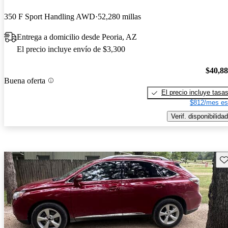
350 F Sport Handling AWD
52,280 millas
Entrega a domicilio desde Peoria, AZ
El precio incluye envío de $3,300
$40,8
Buena oferta
El precio incluye tasa
$812/mes es
Verif. disponibilidad
Gu