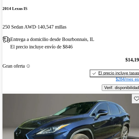
2014 Lexus IS
250 Sedan AWD
140,547 millas
Entrega a domicilio desde Bourbonnais, IL
El precio incluye envío de $846
$14,1
Gran oferta
El precio incluye tasa
$284/mes es
Verif. disponibilidad
Gu