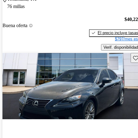
76 millas
$40,2
Buena oferta
El precio incluye tasa
$797/mes es
Verif. disponibilidad
Gu