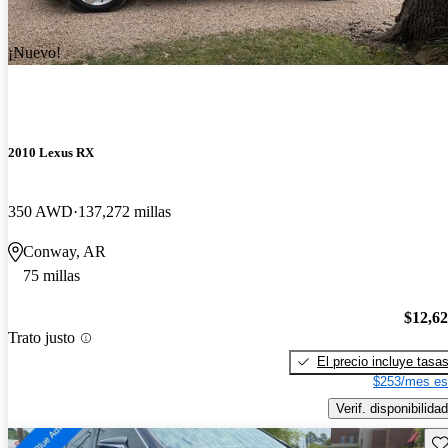
¡Nuevo!
2010 Lexus RX
350 AWD
137,272 millas
Conway, AR
75 millas
$12,6
Trato justo
El precio incluye tasa
$253/mes es
Verif. disponibilidad
Gu