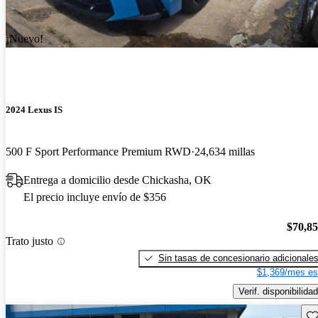
¡Nuevo!
2024 Lexus IS
500 F Sport Performance Premium RWD
24,634 millas
Entrega a domicilio desde Chickasha, OK
El precio incluye envío de $356
$70,8
Trato justo
Sin tasas de concesionario adicionale
$1,369/mes es
Verif. disponibilidad
Gu