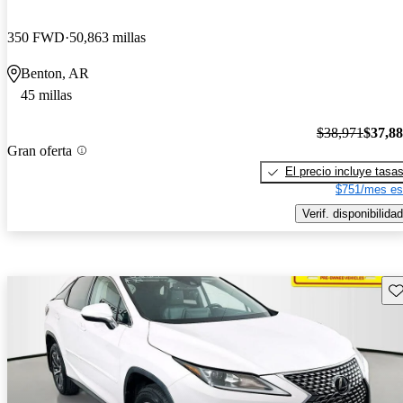
350 FWD
50,863 millas
Benton, AR
45 millas
$38,971
$37,8
Gran oferta
El precio incluye tasa
$751/mes es
Verif. disponibilidad
Gu