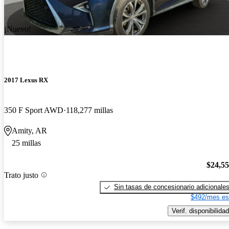
¡Nuevo!
2017 Lexus RX
350 F Sport AWD
118,277 millas
Amity, AR
25 millas
$24,5
Trato justo
Sin tasas de concesionario adicionale
$492/mes es
Verif. disponibilidad