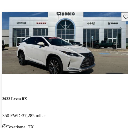
Gu
2022 Lexus RX
350 FWD
37,285 millas
Texarkana, TX