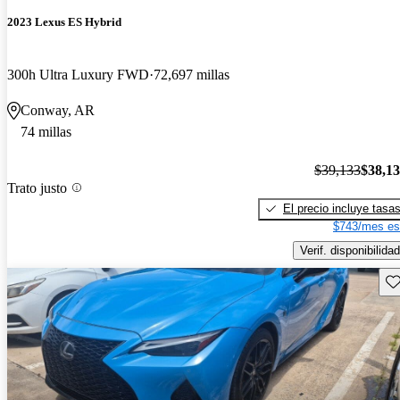
2023 Lexus ES Hybrid
300h Ultra Luxury FWD
72,697 millas
Conway, AR
74 millas
$39,133
$38,1
Trato justo
El precio incluye tasa
$743/mes es
Verif. disponibilidad
Gu