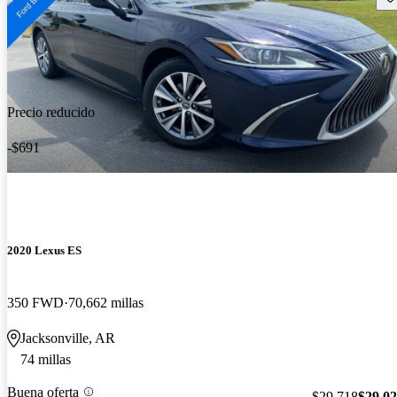
Precio reducido
-$691
2020 Lexus ES
350 FWD
70,662 millas
Jacksonville, AR
74 millas
Buena oferta
$29,718
$29,0