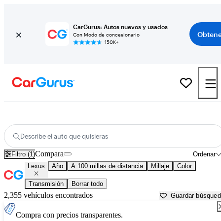
CarGurus: Autos nuevos y usados
Obtene
Con Modo de concesionario
150K+
Autos Lexus usados en venta cerca de
Arkadelphia, AR
Describe el auto que quisieras
Compara
Filtro (1)
Ordenar
Lexus
Año
A 100 millas de distancia
Millaje
Color
Transmisión
Borrar todo
2,355 vehículos encontrados
Guardar búsque
Compra con precios transparentes.