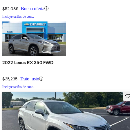
$52,089
Buena oferta
Incluye tarifas de conc.
2022 Lexus RX 350 FWD
$35,235
Trato justo
Incluye tarifas de conc.
Gu