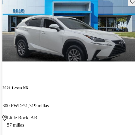
Gu
2021 Lexus NX
300 FWD
51,319 millas
Little Rock, AR
57 millas