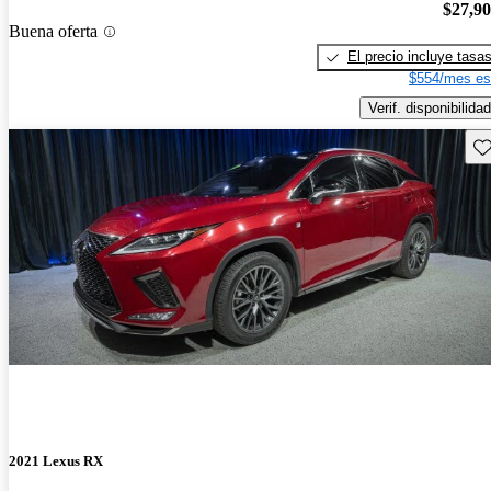
$27,9
Buena oferta
El precio incluye tasa
$554/mes es
Verif. disponibilidad
Gu
2021 Lexus RX