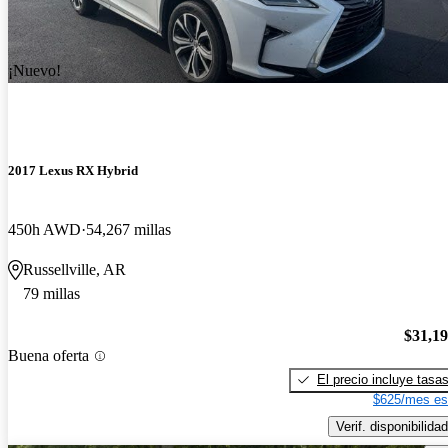
¡Nuevo!
2017 Lexus RX Hybrid
450h AWD
54,267 millas
Russellville, AR
79 millas
$31,1
Buena oferta
El precio incluye tasa
$625/mes es
Verif. disponibilidad