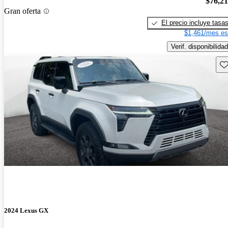
$76,2
Gran oferta
El precio incluye tasa
$1,461/mes es
Verif. disponibilidad
Gu
2024 Lexus GX