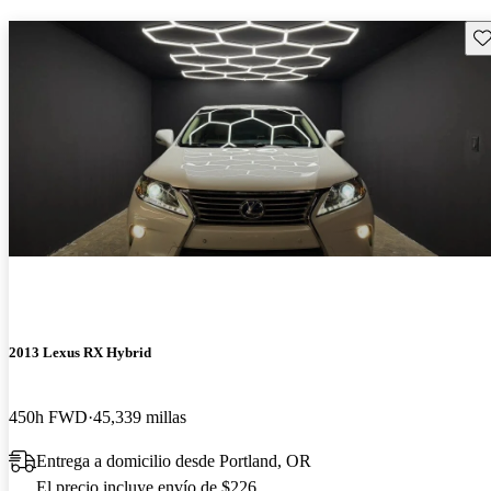
Gu
2013 Lexus RX Hybrid
450h FWD
45,339 millas
Entrega a domicilio desde Portland, OR
El precio incluye envío de $226