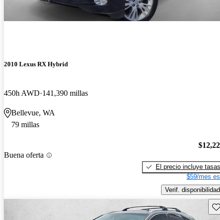
2010 Lexus RX Hybrid
450h AWD
141,390 millas
Bellevue, WA
79 millas
$12,2
Buena oferta
El precio incluye tasa
$59/mes es
Verif. disponibilidad
Gu