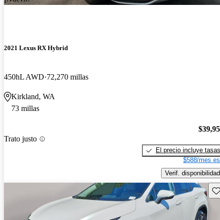
2021 Lexus RX Hybrid
450hL AWD
72,270 millas
Kirkland, WA
73 millas
$39,9
Trato justo
El precio incluye tasa
$588/mes es
Verif. disponibilidad
Gu