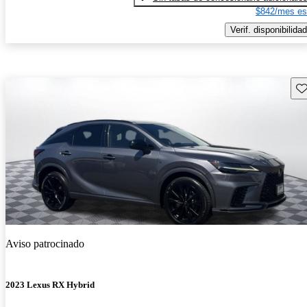
$842/mes es
Verif. disponibilidad
Gu
Aviso patrocinado
2023 Lexus RX Hybrid