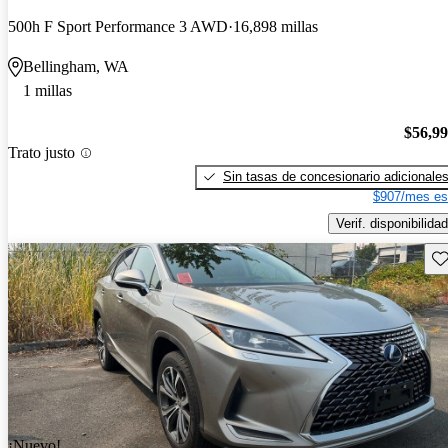
500h F Sport Performance 3 AWD
16,898 millas
Bellingham, WA
1 millas
$56,9
Trato justo
Sin tasas de concesionario adicionale
$907/mes es
Verif. disponibilidad
Gu
¡Nuevo!