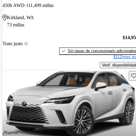
450h AWD
111,499 millas
Kirkland, WA
73 millas
$14,9
Trato justo
Sin tasas de concesionario adicionale
$112/mes es
Verif. disponibilidad
Gu
¡Nuevo!