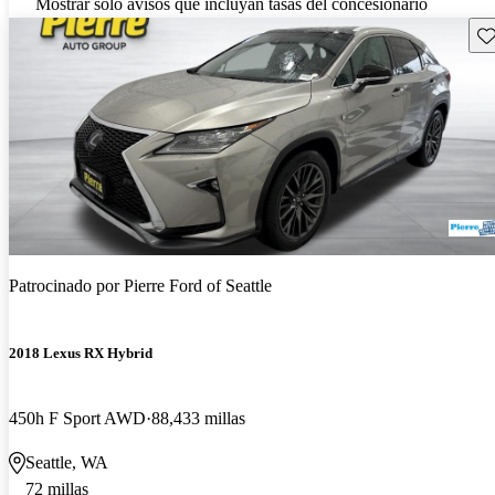
Mostrar solo avisos que incluyan tasas del concesionario
Gu
Patrocinado por
Pierre Ford of Seattle
2018 Lexus RX Hybrid
450h F Sport AWD
88,433 millas
Seattle, WA
72 millas