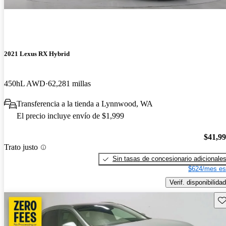
2021 Lexus RX Hybrid
450hL AWD
62,281 millas
Transferencia a la tienda a Lynnwood, WA
El precio incluye envío de $1,999
$41,9
Trato justo
Sin tasas de concesionario adicionale
$624/mes es
Verif. disponibilidad
Gu