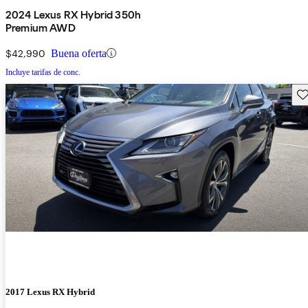
2024 Lexus RX Hybrid 350h
Premium AWD
$42,990
Buena oferta
Incluye tarifas de conc.
Gu
2017 Lexus RX Hybrid