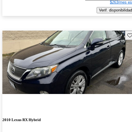
$263/mes es
Verif. disponibilidad
Gu
2010 Lexus RX Hybrid