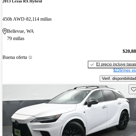
2013 Lexus RX Hybrid
450h AWD
82,114 millas
Bellevue, WA
79 millas
$20,8
Buena oferta
El precio incluye tasa
$226/mes es
Verif. disponibilidad
Gu