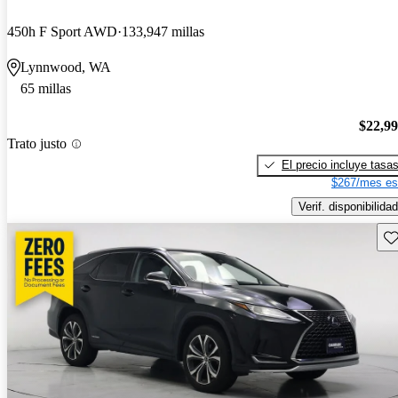
450h F Sport AWD
133,947 millas
Lynnwood, WA
65 millas
$22,9
Trato justo
El precio incluye tasa
$267/mes es
Verif. disponibilidad
Gu