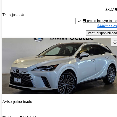
$32,1
Trato justo
El precio incluye tasa
$444/mes es
Verif. disponibilidad
Gu
Aviso patrocinado