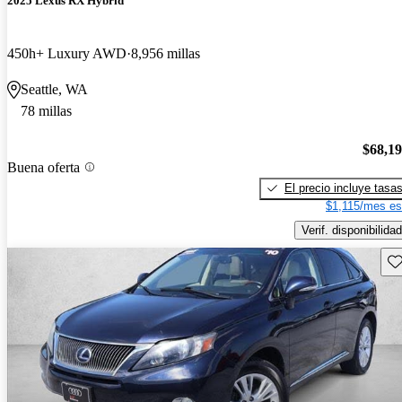
2025 Lexus RX Hybrid
450h+ Luxury AWD
8,956 millas
Seattle, WA
78 millas
$68,1
Buena oferta
El precio incluye tasa
$1,115/mes es
Verif. disponibilidad
Gu