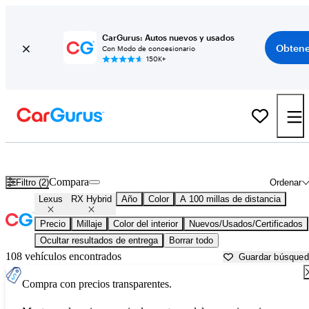
CarGurus: Autos nuevos y usados
Obtene
Con Modo de concesionario
150K+
Lexus RX Hybrid usados en venta cerca de
Bellingham, WA
Compara
Filtro (2)
Ordenar
Lexus
RX Hybrid
Año
Color
A 100 millas de distancia
Precio
Millaje
Color del interior
Nuevos/Usados/Certificados
Ocultar resultados de entrega
Borrar todo
108 vehículos encontrados
Guardar búsque
Compra con precios transparentes.