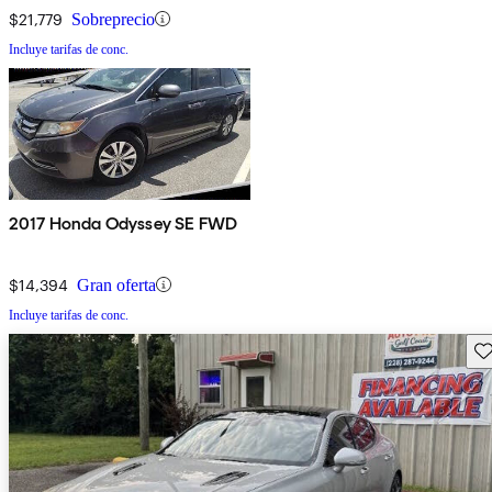
$21,779
Sobreprecio
Incluye tarifas de conc.
2017 Honda Odyssey SE FWD
$14,394
Gran oferta
Incluye tarifas de conc.
Gu