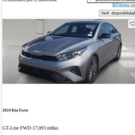
$374/mes es
Verif. disponibilidad
Gu
2024 Kia Forte
GT-Line FWD
17,093 millas