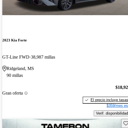
2023 Kia Forte
GT-Line FWD
38,987 millas
Ridgeland, MS
90 millas
$18,9
Gran oferta
El precio incluye tasa
$359/mes es
Verif. disponibilidad
Gu