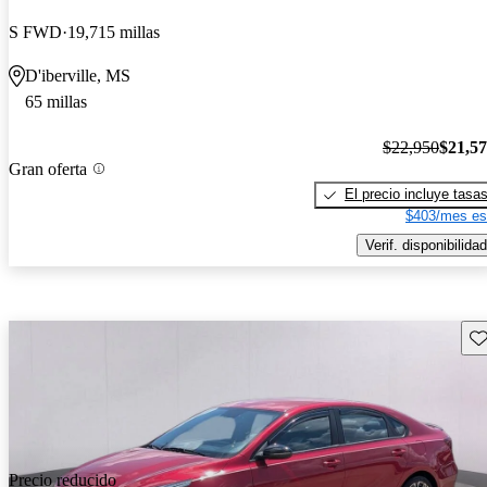
S FWD
19,715 millas
D'iberville, MS
65 millas
$22,950
$21,5
Gran oferta
El precio incluye tasa
$403/mes es
Verif. disponibilidad
Gu
Precio reducido