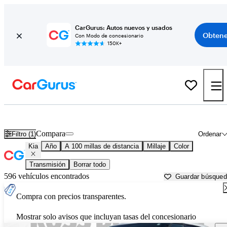
CarGurus: Autos nuevos y usados
Obtene
Con Modo de concesionario
150K+
Autos Kia usados en venta cerca de
Hattiesburg, MS
Compara
Filtro (1)
Ordenar
Kia
Año
A 100 millas de distancia
Millaje
Color
Transmisión
Borrar todo
596 vehículos encontrados
Guardar búsque
Compra con precios transparentes.
Mostrar solo avisos que incluyan tasas del concesionario