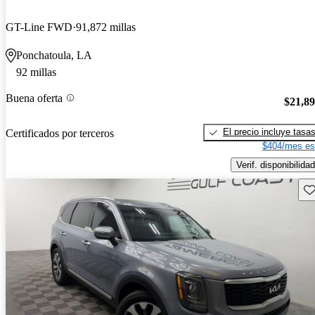
GT-Line FWD
91,872 millas
Ponchatoula, LA
92 millas
Buena oferta
$21,8
El precio incluye tasa
Certificados por terceros
$404/mes es
Verif. disponibilidad
Gu