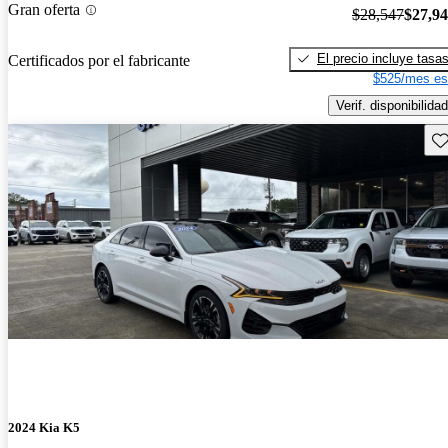
Gran oferta
$28,547
$27,9
El precio incluye tasa
Certificados por el fabricante
$525/mes es
Verif. disponibilidad
Gu
2024 Kia K5