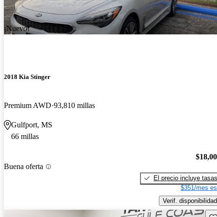
¡Nuevo!
2018 Kia Stinger
Premium AWD
93,810 millas
Gulfport, MS
66 millas
$18,0
Buena oferta
El precio incluye tasa
$351/mes es
Verif. disponibilidad
Gu