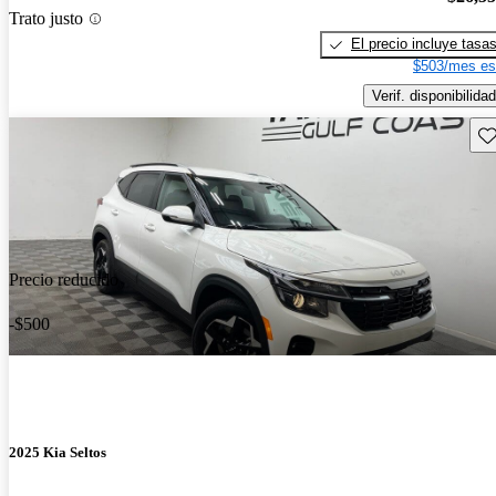
Trato justo
El precio incluye tasa
$503/mes es
Verif. disponibilidad
Gu
Precio reducido
-$500
2025 Kia Seltos