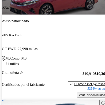
-$549
Aviso patrocinado
2022 Kia Forte
GT FWD
27,998 millas
McComb, MS
71 millas
Gran oferta
$19,910
$19,3
El precio incluye tasa
Certificados por el fabricante
$374/mes es
Verif. disponibilidad
Gu