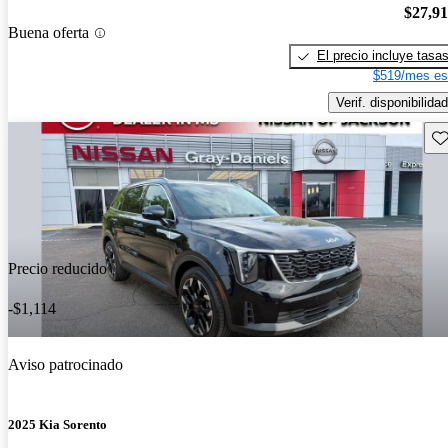
$27,9
Buena oferta
El precio incluye tasa
$519/mes es
Verif. disponibilidad
Gu
Precio reducido
-$1,114
Aviso patrocinado
2025 Kia Sorento