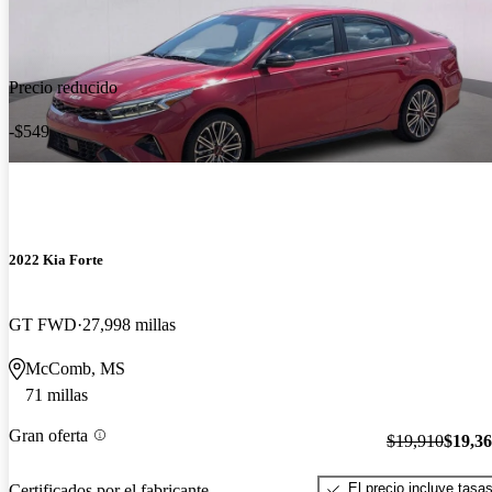
Precio reducido
-$549
2022 Kia Forte
GT FWD
27,998 millas
McComb, MS
71 millas
Gran oferta
$19,910
$19,3
El precio incluye tasa
Certificados por el fabricante