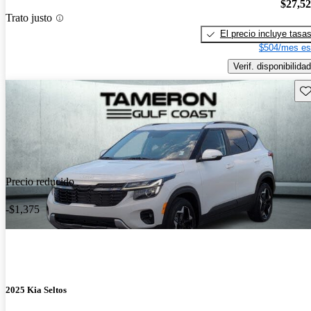
$27,5
Trato justo
El precio incluye tasa
$504/mes es
Verif. disponibilidad
Gu
Precio reducido
-$1,375
2025 Kia Seltos