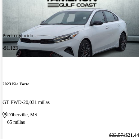
Precio reducido
-$1,123
2023 Kia Forte
GT FWD
20,031 millas
D'iberville, MS
65 millas
$22,571
$21,4