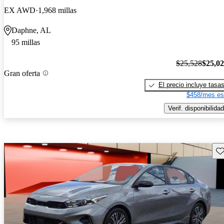
EX AWD
1,968 millas
Daphne, AL
95 millas
$25,528
$25,0
Gran oferta
El precio incluye tasa
$458/mes es
Verif. disponibilidad
Gu