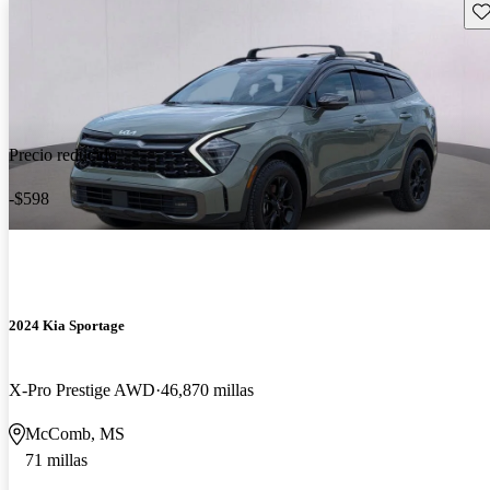
Gu
Precio reducido
-$598
2024 Kia Sportage
X-Pro Prestige AWD
46,870 millas
McComb, MS
71 millas