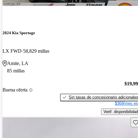
2024 Kia Sportage
LX FWD
58,829 millas
Amite, LA
85 millas
$19,9
Buena oferta
Sin tasas de concesionario adicionale
$369/mes es
Verif. disponibilidad
Gu