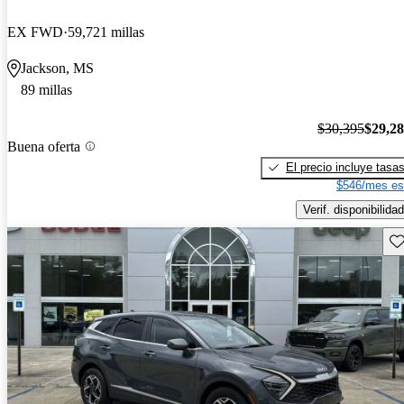
EX FWD
59,721 millas
Jackson, MS
89 millas
$30,395
$29,2
Buena oferta
El precio incluye tasa
$546/mes es
Verif. disponibilidad
Gu