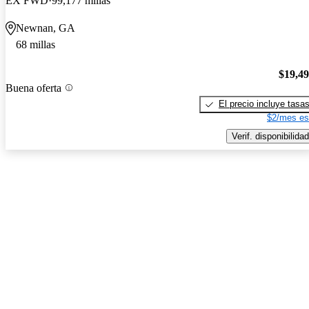
EX FWD
99,177 millas
Newnan, GA
68 millas
$19,4
Buena oferta
El precio incluye tasa
$2/mes es
Verif. disponibilidad