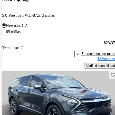
2023 Kia Sportage
SX Prestige FWD
87,573 millas
Newnan, GA
65 millas
$23,3
Trato justo
El precio incluye tasa
$82/mes es
Verif. disponibilidad
Gu