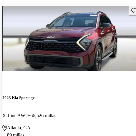
Gu
2023 Kia Sportage
X-Line AWD
66,526 millas
Atlanta, GA
89 millas