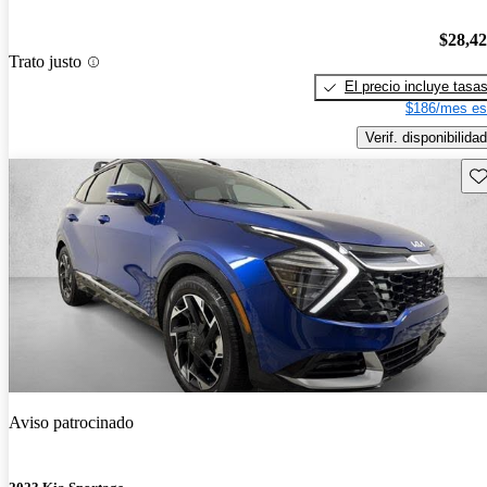
$28,4
Trato justo
El precio incluye tasa
$186/mes es
Verif. disponibilidad
Gu
Aviso patrocinado