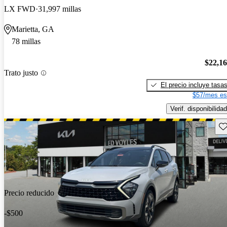
LX FWD
31,997 millas
Marietta, GA
78 millas
$22,1
Trato justo
El precio incluye tasa
$57/mes es
Verif. disponibilidad
Gu
Precio reducido
-$500