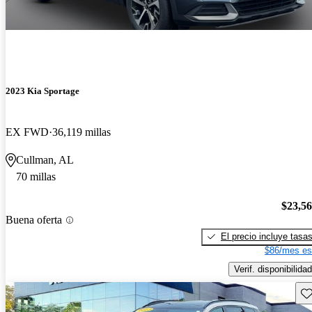
2023 Kia Sportage
EX FWD
36,119 millas
Cullman, AL
70 millas
$23,5
Buena oferta
El precio incluye tasa
$86/mes es
Verif. disponibilidad
Gu