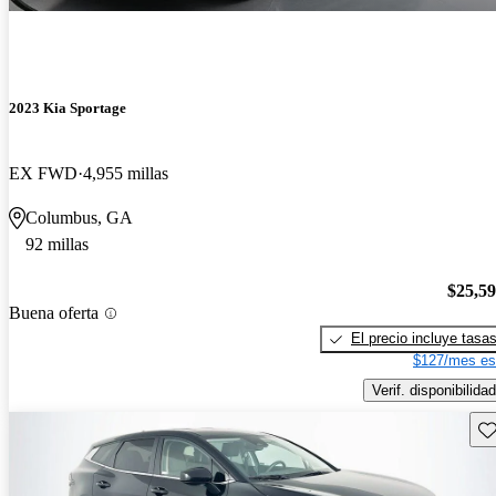
2023 Kia Sportage
EX FWD
4,955 millas
Columbus, GA
92 millas
$25,5
Buena oferta
El precio incluye tasa
$127/mes es
Verif. disponibilidad
Gu