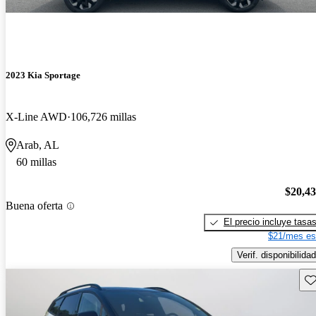
2023 Kia Sportage
X-Line AWD
106,726 millas
Arab, AL
60 millas
$20,4
Buena oferta
El precio incluye tasa
$21/mes es
Verif. disponibilidad
Gu