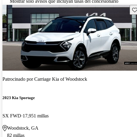
Mostrar solo avisos que incluyan tasas del concesionario
Gu
Patrocinado por
Carriage Kia of Woodstock
2023 Kia Sportage
SX FWD
17,951 millas
Woodstock, GA
82 millas