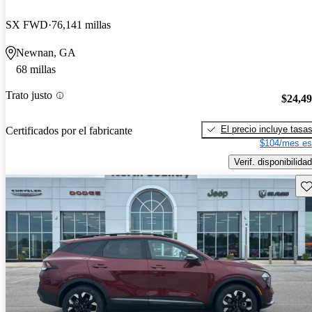
SX FWD
76,141 millas
Newnan, GA
68 millas
Trato justo
$24,4
El precio incluye tasa
Certificados por el fabricante
$104/mes es
Verif. disponibilidad
Gu