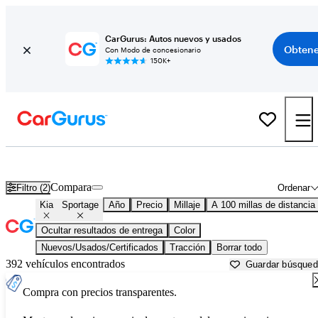
CarGurus: Autos nuevos y usados
Obtene
Con Modo de concesionario
150K+
Kia Sportage usados en venta cerca de
Anniston, AL
Compara
Filtro (2)
Ordenar
Kia
Sportage
Año
Precio
Millaje
A 100 millas de distancia
Ocultar resultados de entrega
Color
Nuevos/Usados/Certificados
Tracción
Borrar todo
392 vehículos encontrados
Guardar búsque
Compra con precios transparentes.