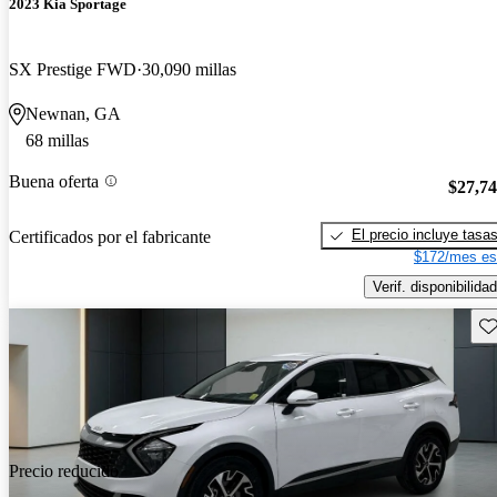
2023 Kia Sportage
SX Prestige FWD
30,090 millas
Newnan, GA
68 millas
Buena oferta
$27,7
El precio incluye tasa
Certificados por el fabricante
$172/mes es
Verif. disponibilidad
Gu
Precio reducido