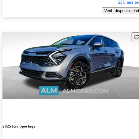
$37/mes es
Verif. disponibilidad
Gu
2025 Kia Sportage