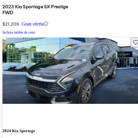
2023 Kia Sportage SX Prestige
FWD
$21,209
Gran oferta
Incluye tarifas de conc.
Gu
2024 Kia Sportage