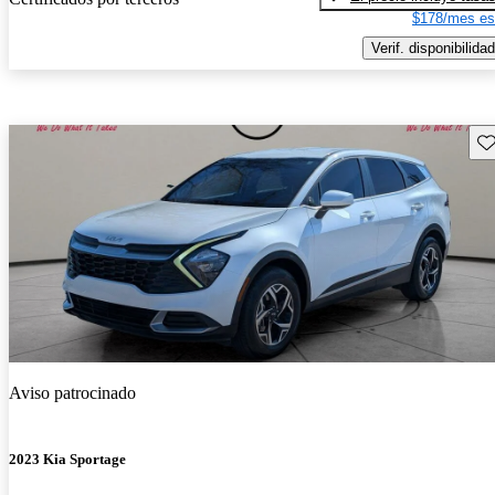
$178/mes es
Verif. disponibilidad
Gu
Aviso patrocinado
2023 Kia Sportage