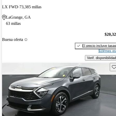
LX FWD
73,385 millas
LaGrange, GA
63 millas
$20,3
Buena oferta
El precio incluye tasa
$19/mes es
Verif. disponibilidad
Gu