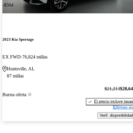
-$564
2023 Kia Sportage
EX FWD
76,824 millas
Huntsville, AL
87 millas
$21,213
$20,6
Buena oferta
El precio incluye tasa
$26/mes es
Verif. disponibilidad