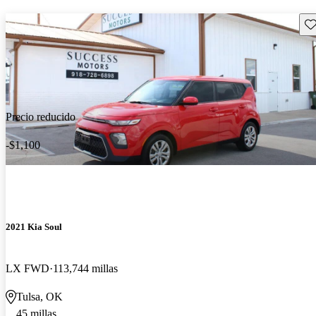
Gu
Precio reducido
-$1,100
2021 Kia Soul
LX FWD
113,744 millas
Tulsa, OK
45 millas