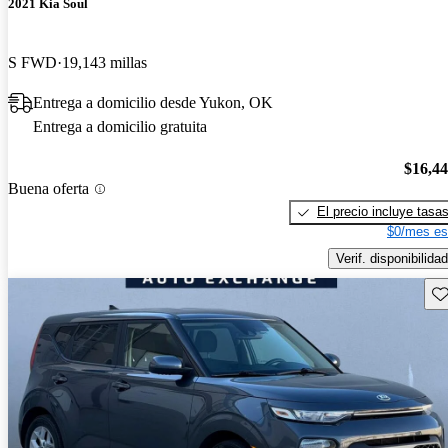
2021 Kia Soul
S FWD
19,143 millas
Entrega a domicilio desde Yukon, OK
Entrega a domicilio gratuita
$16,4
Buena oferta
El precio incluye tasa
$0/mes es
Verif. disponibilidad
Gu