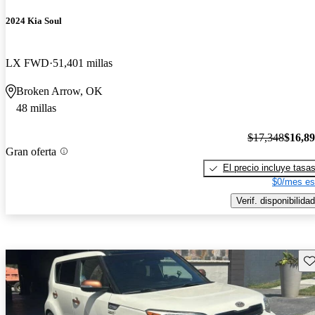
2024 Kia Soul
LX FWD
51,401 millas
Broken Arrow, OK
48 millas
$17,348
$16,8
Gran oferta
El precio incluye tasa
$0/mes es
Verif. disponibilidad
Gu