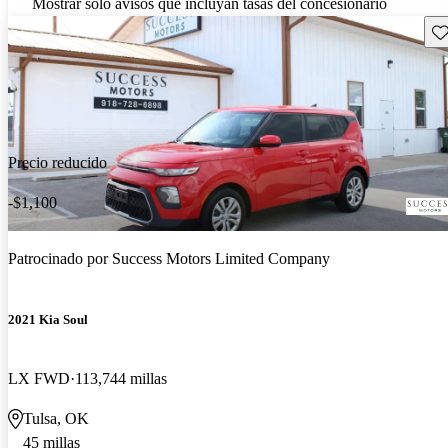
Mostrar solo avisos que incluyan tasas del concesionario
Gu
Precio reducido
-$1,100
Patrocinado por
Success Motors Limited Company
2021 Kia Soul
LX FWD
113,744 millas
Tulsa, OK
45 millas