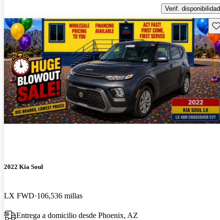
Verif. disponibilidad
Gu
2022 Kia Soul
LX FWD
106,536 millas
Entrega a domicilio desde Phoenix, AZ