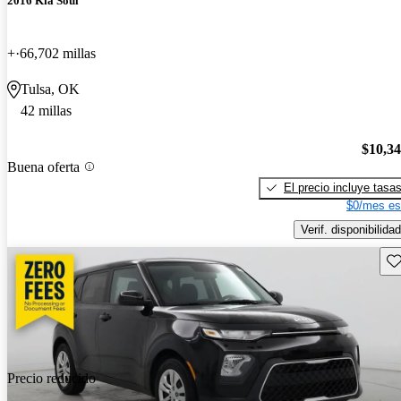
2016 Kia Soul
+
66,702 millas
Tulsa, OK
42 millas
$10,3
Buena oferta
El precio incluye tasa
$0/mes es
Verif. disponibilidad
Gu
Precio reducido