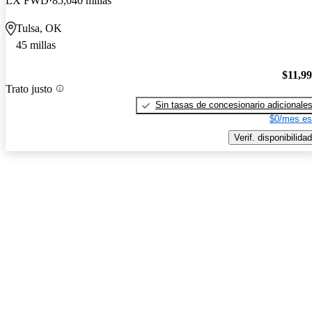
LX FWD
85,040 millas
Tulsa, OK
45 millas
$11,9
Trato justo
Sin tasas de concesionario adicionale
$0/mes es
Verif. disponibilidad