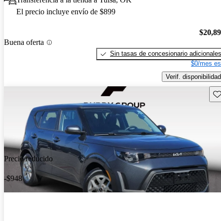
El precio incluye envío de $899
$20,8
Buena oferta
Sin tasas de concesionario adicionale
$0/mes es
Verif. disponibilidad
Gu
Precio reducido
-$948