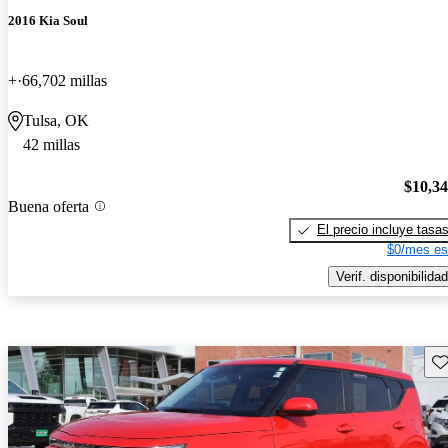
2016 Kia Soul
+
66,702 millas
Tulsa, OK
42 millas
$10,3
Buena oferta
El precio incluye tasa
$0/mes es
Verif. disponibilidad
Gu