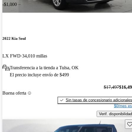
-$1,000
2022 Kia Soul
LX FWD
34,010 millas
Transferencia a la tienda a Tulsa, OK
El precio incluye envío de $499
$17,497
$16,4
Buena oferta
Sin tasas de concesionario adicionale
$0/mes es
Verif. disponibilidad
Gu