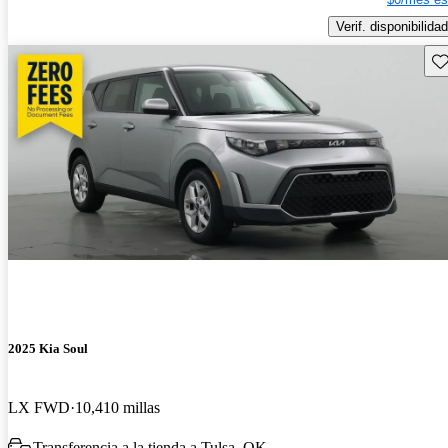
Verif. disponibilidad
Gu
2025 Kia Soul
LX FWD
10,410 millas
Transferencia a la tienda a Tulsa, OK