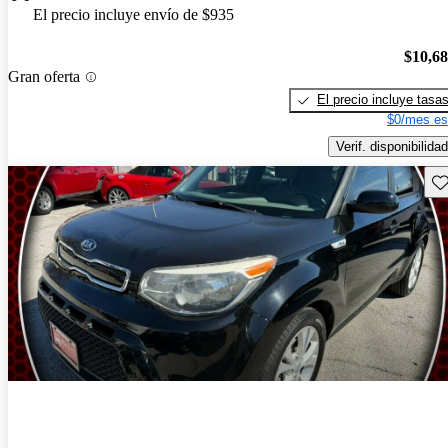
El precio incluye envío de $935
$10,6
Gran oferta
El precio incluye tasa
$0/mes es
Verif. disponibilidad
Gu