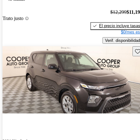
$12,299
$11,1
Trato justo
El precio incluye tasa
$0/mes es
Verif. disponibilidad
Gu