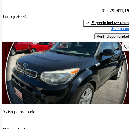
$12,299
$11,1
Trato justo
El precio incluye tasa
$0/mes es
Verif. disponibilidad
Gu
Aviso patrocinado