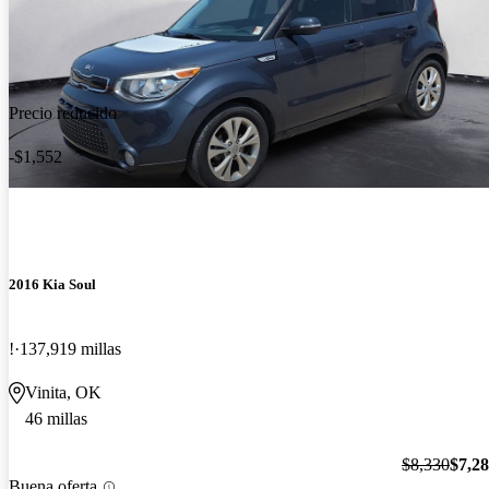
Precio reducido
-$1,552
2016 Kia Soul
!
137,919 millas
Vinita, OK
46 millas
$8,330
$7,2
Buena oferta