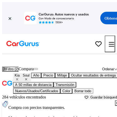
CarGurus: Autos nuevos y usados
Obtene
Con Modo de concesionario
150K+
Kia Soul usados en venta cerca de
Bartlesville, OK
Compara
Filtro (2)
Ordenar
Kia
Soul
Año
Precio
Millaje
Ocultar resultados de entrega
A 50 millas de distancia
Transmisión
Nuevos/Usados/Certificados
Color
Borrar todo
284 vehículos encontrados
Guardar búsque
Compra con precios transparentes.