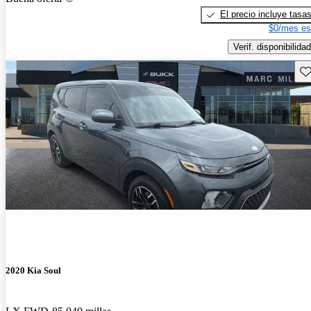
El precio incluye tasa
$0/mes es
Verif. disponibilidad
Gu
2020 Kia Soul