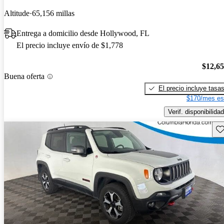
Altitude
65,156 millas
Entrega a domicilio desde Hollywood, FL
El precio incluye envío de $1,778
$12,6
Buena oferta
El precio incluye tasa
$170/mes es
Verif. disponibilidad
Gu