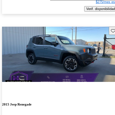
$275/mes es
Verif. disponibilidad
Gu
2015 Jeep Renegade