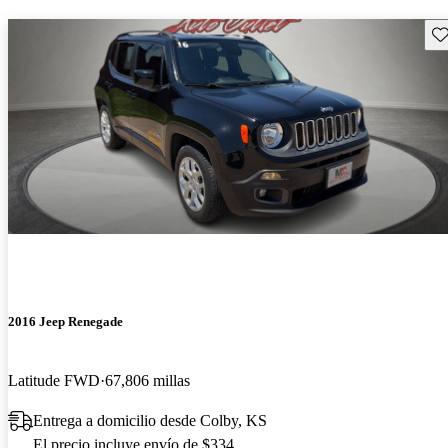
Gu
2016 Jeep Renegade
Latitude FWD
67,806 millas
Entrega a domicilio desde Colby, KS
El precio incluye envío de $334