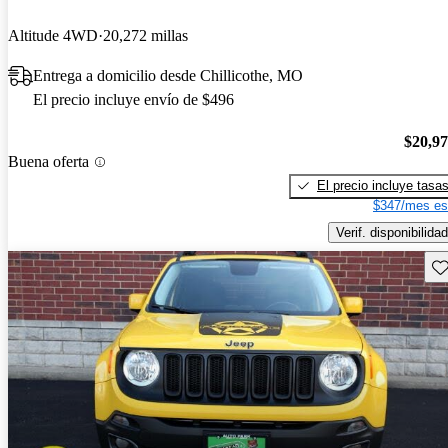
Altitude 4WD
20,272 millas
Entrega a domicilio desde Chillicothe, MO
El precio incluye envío de $496
$20,9
Buena oferta
El precio incluye tasa
$347/mes es
Verif. disponibilidad
Gu