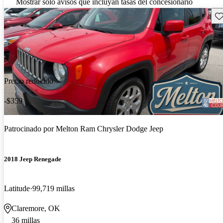
Mostrar solo avisos que incluyan tasas del concesionario
Gu
Precio reducido
-$359
Patrocinado por
Melton Ram Chrysler Dodge Jeep
2018 Jeep Renegade
Latitude
99,719 millas
Claremore, OK
36 millas