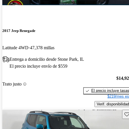
2017 Jeep Renegade
Latitude 4WD
47,378 millas
Entrega a domicilio desde Stone Park, IL
El precio incluye envío de $559
$14,9
Trato justo
El precio incluye tasa
$219/mes es
Verif. disponibilidad
Gu