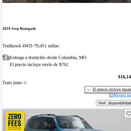
2019 Jeep Renegade
Trailhawk 4WD
79,451 millas
Entrega a domicilio desde Columbia, MO
El precio incluye envío de $762
$16,1
Trato justo
El precio incluye tasa
$246/mes es
Verif. disponibilidad
Gu