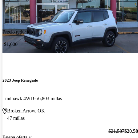
Precio reducido
-$1,000
2023 Jeep Renegade
Trailhawk 4WD
56,803 millas
Broken Arrow, OK
47 millas
$21,587
$20,5
Buena oferta