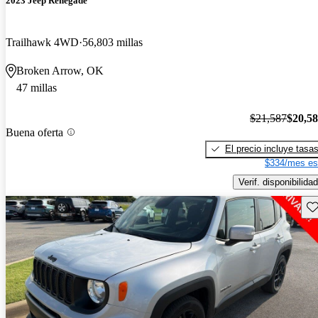
2023 Jeep Renegade
Trailhawk 4WD
56,803 millas
Broken Arrow, OK
47 millas
$21,587
$20,5
Buena oferta
El precio incluye tasa
$334/mes es
Verif. disponibilidad
Gu