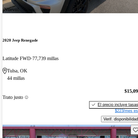
¡Nuevo!
2020 Jeep Renegade
Latitude FWD
77,739 millas
Tulsa, OK
44 millas
$15,0
Trato justo
El precio incluye tasa
$223/mes es
Verif. disponibilidad
Gu