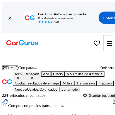
CarGurus: Autos nuevos y usados
Obtene
Con Modo de concesionario
150K+
Jeep Renegade usados en venta cerca de
Bartlesville, OK
Compara
Filtro (2)
Ordenar
Jeep
Renegade
Año
Precio
A 50 millas de distancia
Ocultar resultados de entrega
Millaje
Transmisión
Tracción
Nuevos/Usados/Certificados
Borrar todo
224 vehículos encontrados
Guardar búsque
Compra con precios transparentes.