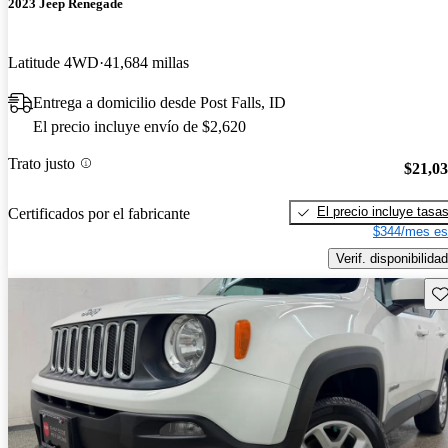
2023 Jeep Renegade
Latitude 4WD
41,684 millas
Entrega a domicilio desde Post Falls, ID
El precio incluye envío de $2,620
Trato justo
$21,0
El precio incluye tasa
Certificados por el fabricante
$344/mes es
Verif. disponibilidad
Gu