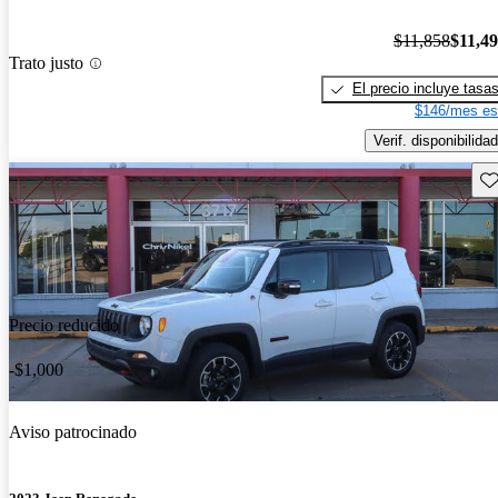
$11,858
$11,4
Trato justo
El precio incluye tasa
$146/mes es
Verif. disponibilidad
Gu
Precio reducido
-$1,000
Aviso patrocinado