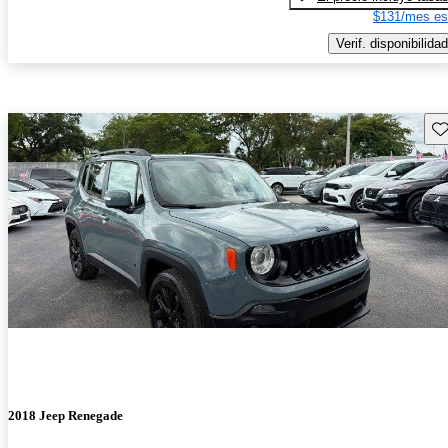
$131/mes es
Verif. disponibilidad
Gu
2018 Jeep Renegade