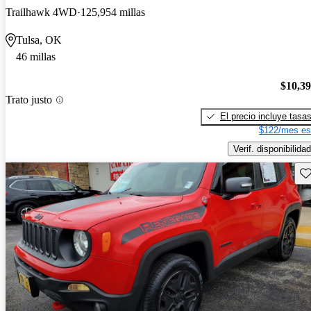
Trailhawk 4WD
125,954 millas
Tulsa, OK
46 millas
$10,3
Trato justo
El precio incluye tasa
$122/mes es
Verif. disponibilidad
Gu