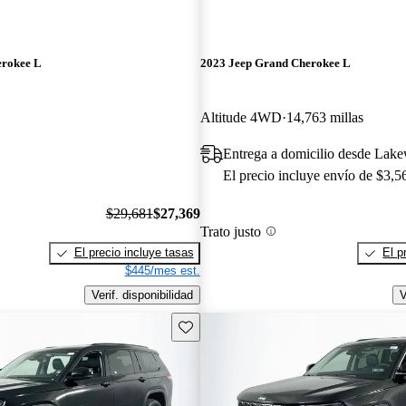
erokee L
2023 Jeep Grand Cherokee L
Altitude 4WD
14,763 millas
Entrega a domicilio desde Lak
El precio incluye envío de $3,5
$29,681
$27,369
Trato justo
El precio incluye tasas
El p
$445/mes est.
Verif. disponibilidad
V
Guarda este Aviso