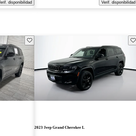
erif. disponibilidad
Verif. disponibilidad
Guarda este Aviso
Gu
2023 Jeep Grand Cherokee L