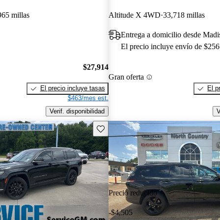
965 millas
Altitude X 4WD
33,718 millas
Entrega a domicilio desde Madi
El precio incluye envío de $256
$27,914
Gran oferta
El precio incluye tasas
El p
$463/mes est.
Verif. disponibilidad
V
Guarda este Aviso
Precio reducido
-$4,505