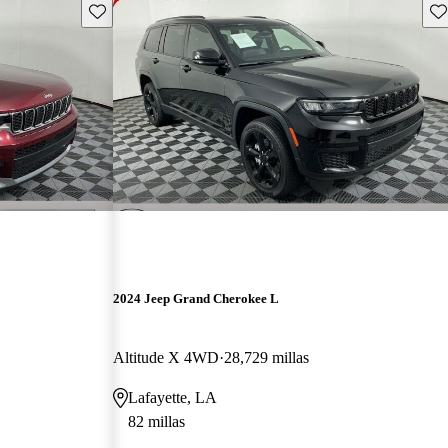
Guarda este Aviso
Gu
2024 Jeep Grand Cherokee L
Altitude X 4WD
28,729 millas
Lafayette, LA
82 millas