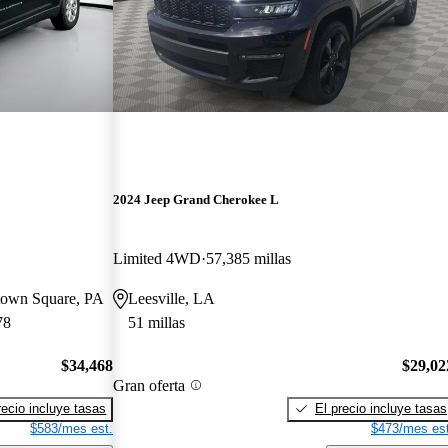
2024 Jeep Grand Cherokee L
Limited 4WD
57,385 millas
town Square, PA
Leesville, LA
78
51 millas
$34,468
$29,02
Gran oferta
recio incluye tasas
El precio incluye tasas
$583/mes est.
$473/mes est