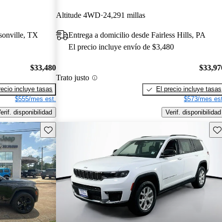
Altitude 4WD
24,291 millas
sonville, TX
Entrega a domicilio desde Fairless Hills, PA
El precio incluye envío de $3,480
$33,480
$33,97
Trato justo
recio incluye tasas
El precio incluye tasas
$555/mes est.
$573/mes est
erif. disponibilidad
Verif. disponibilidad
Guarda este Aviso
Gu