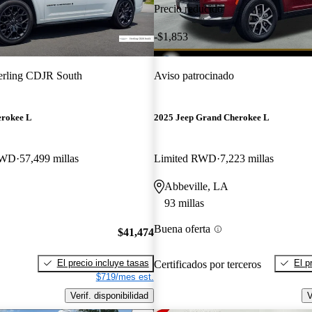
Precio reducido
-$1,853
erling CDJR South
Aviso patrocinado
erokee L
2025 Jeep Grand Cherokee L
4WD
57,499 millas
Limited RWD
7,223 millas
Abbeville, LA
93 millas
Buena oferta
$41,474
El precio incluye tasas
El p
Certificados por terceros
$719/mes est.
Verif. disponibilidad
V