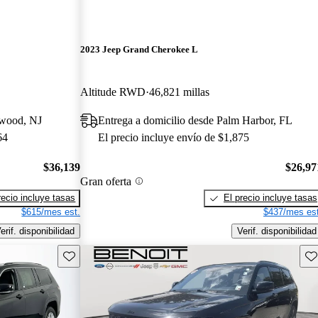
2023 Jeep Grand Cherokee L
Altitude RWD
46,821 millas
ewood, NJ
Entrega a domicilio desde Palm Harbor, FL
64
El precio incluye envío de $1,875
$36,139
$26,97
Gran oferta
recio incluye tasas
El precio incluye tasas
$615/mes est.
$437/mes est
erif. disponibilidad
Verif. disponibilidad
Guarda este Aviso
Gu