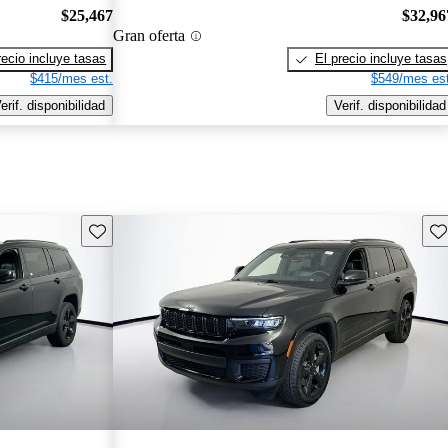
$25,467
$32,96
Gran oferta
recio incluye tasas
El precio incluye tasas
$415/mes est.
$549/mes est
erif. disponibilidad
Verif. disponibilidad
Guarda este Aviso
Gu