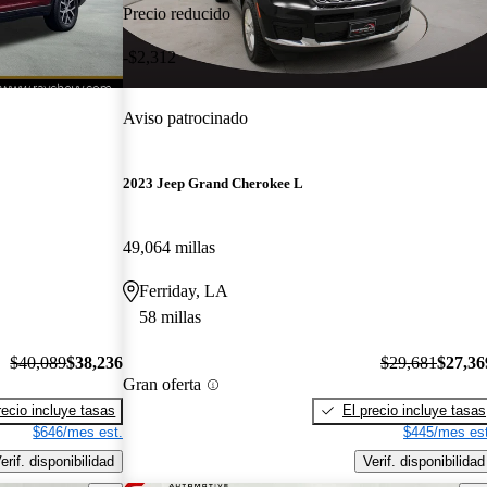
Precio reducido
-$2,312
Aviso patrocinado
2023 Jeep Grand Cherokee L
49,064 millas
Ferriday, LA
58 millas
$40,089
$38,236
$29,681
$27,36
Gran oferta
recio incluye tasas
El precio incluye tasas
$646/mes est.
$445/mes est
erif. disponibilidad
Verif. disponibilidad