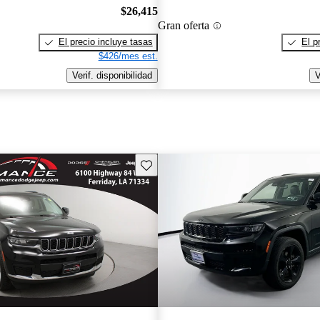
$26,415
Gran oferta
El precio incluye tasas
El p
$426/mes est.
Verif. disponibilidad
V
Guarda este Aviso