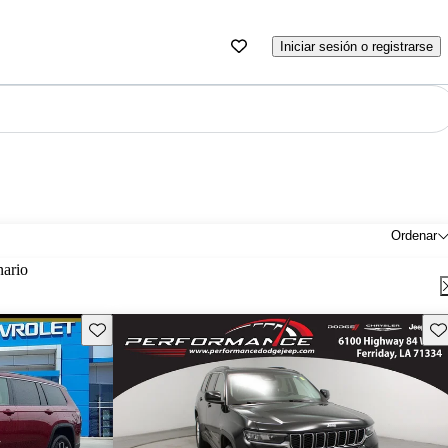
Iniciar sesión o registrarse
Ordenar
nario
Guarda este Aviso
Gu