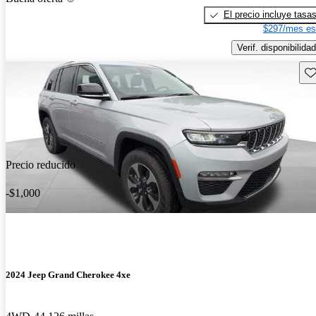
El precio incluye tasa
$297/mes es
Verif. disponibilidad
Gu
Precio reducido
-$1,000
2024 Jeep Grand Cherokee 4xe