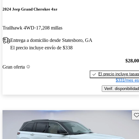
2024 Jeep Grand Cherokee 4xe
Trailhawk 4WD
17,208 millas
Entrega a domicilio desde Statesboro, GA
El precio incluye envío de $338
$28,0
Gran oferta
El precio incluye tasa
$331/mes es
Verif. disponibilidad
Gu