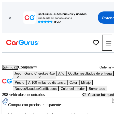
CarGurus: Autos nuevos y usados
Obtene
Con Modo de concesionario
150K+
Jeep Grand Cherokee 4xe usados en venta cerca de
Asheville, NC
Compara
Filtro (2)
Ordenar
Jeep
Grand Cherokee 4xe
Año
Ocultar resultados de entrega
Precio
A 100 millas de distancia
Color
Millaje
Nuevos/Usados/Certificados
Color del interior
Borrar todo
298 vehículos encontrados
Guardar búsque
Compra con precios transparentes.