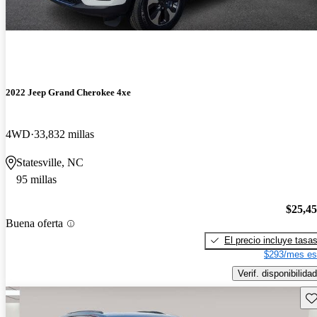
2022 Jeep Grand Cherokee 4xe
4WD
33,832 millas
Statesville, NC
95 millas
$25,4
Buena oferta
El precio incluye tasa
$293/mes es
Verif. disponibilidad
Gu