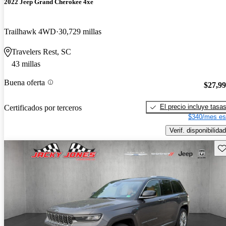
2022 Jeep Grand Cherokee 4xe
Trailhawk 4WD
30,729 millas
Travelers Rest, SC
43 millas
Buena oferta
$27,9
El precio incluye tasa
Certificados por terceros
$340/mes es
Verif. disponibilidad
Gu