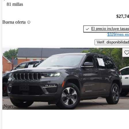
81 millas
$27,7
Buena oferta
El precio incluye tasa
$329/mes es
Verif. disponibilidad
Gu
¡Nuevo!