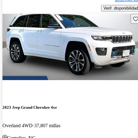
Verif. disponibilidad
Gu
2023 Jeep Grand Cherokee 4xe
Overland 4WD
37,807 millas
Cornelius, NC