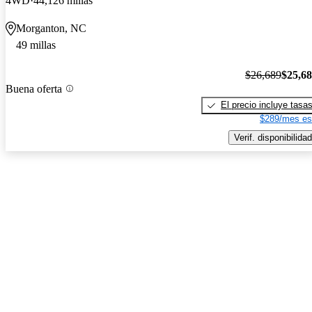
4WD
44,126 millas
Morganton, NC
49 millas
$26,689
$25,6
Buena oferta
El precio incluye tasa
$289/mes es
Verif. disponibilidad