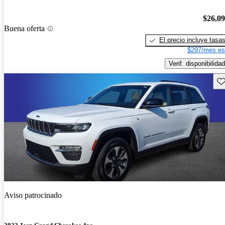
$26,0
Buena oferta
El precio incluye tasa
$297/mes es
Verif. disponibilidad
Gu
Aviso patrocinado