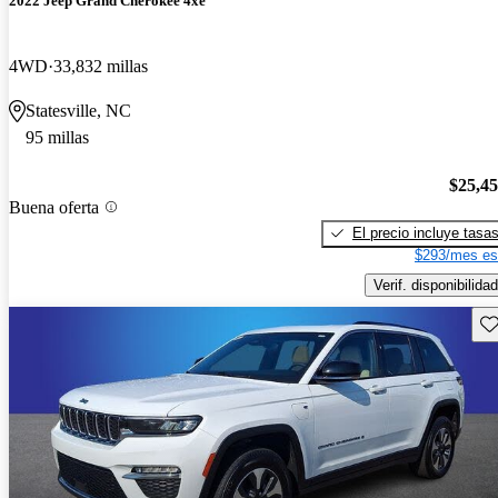
2022 Jeep Grand Cherokee 4xe
4WD
33,832 millas
Statesville, NC
95 millas
$25,4
Buena oferta
El precio incluye tasa
$293/mes es
Verif. disponibilidad
Gu