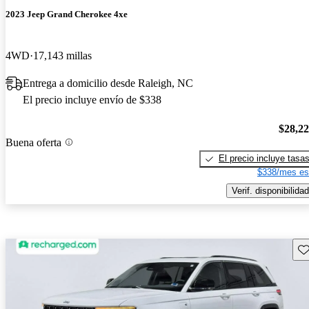
2023 Jeep Grand Cherokee 4xe
4WD
17,143 millas
Entrega a domicilio desde Raleigh, NC
El precio incluye envío de $338
$28,2
Buena oferta
El precio incluye tasa
$338/mes es
Verif. disponibilidad
Gu