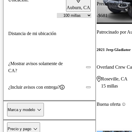
Precio reducido
Auburn, CA
-$681
Patrocinado por
Aut
Distancia de mi ubicación
2021 Jeep Gladiator
¿Mostrar avisos solamente de
Overland Crew C
CA?
Roseville, CA
15 millas
¿Incluir avisos con entrega?
Buena oferta
Marca y modelo
Precio y pago