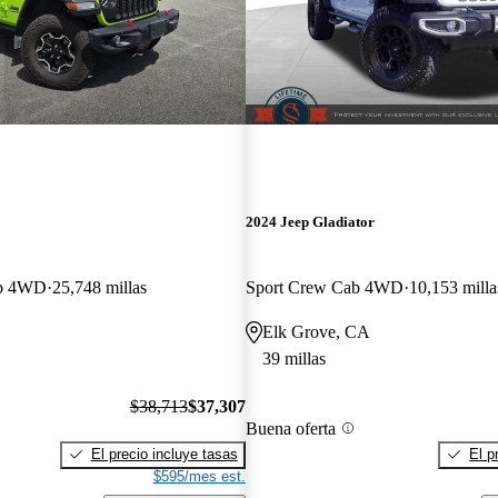
2024 Jeep Gladiator
ab 4WD
25,748 millas
Sport Crew Cab 4WD
10,153 milla
Elk Grove, CA
39 millas
$38,713
$37,307
Buena oferta
El precio incluye tasas
El p
$595/mes est.