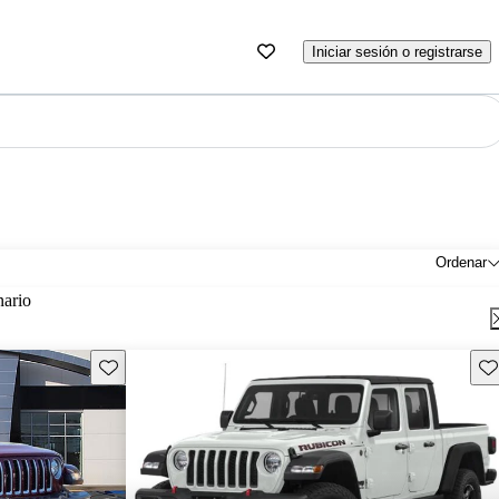
Iniciar sesión o registrarse
Ordenar
nario
Guarda este Aviso
Gu