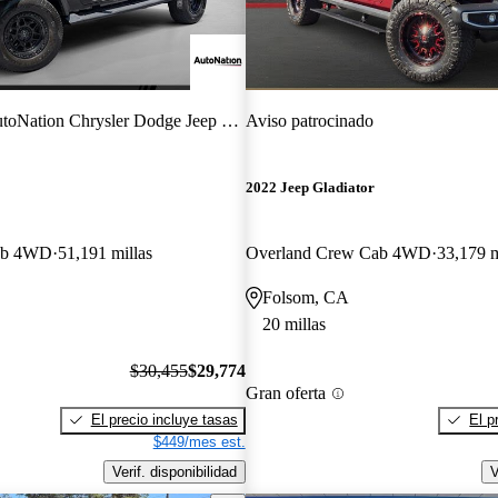
oNation Chrysler Dodge Jeep Ram Roseville
Aviso patrocinado
2022 Jeep Gladiator
ab 4WD
51,191 millas
Overland Crew Cab 4WD
33,179 m
Folsom, CA
20 millas
$30,455
$29,774
Gran oferta
El precio incluye tasas
El p
$449/mes est.
Verif. disponibilidad
V