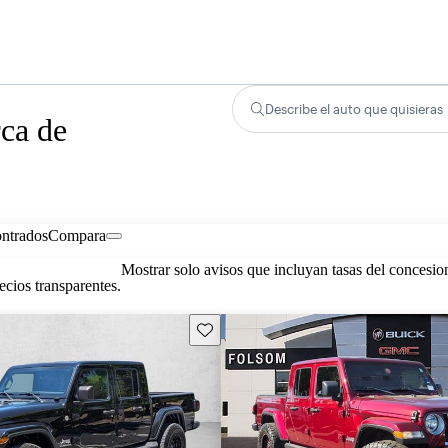
Describe el auto que quisieras
rca de
ontrados
Compara
Mostrar solo avisos que incluyan tasas del concesio
cios transparentes.
Guarda este Aviso