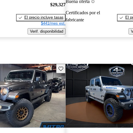
Buena oferta
$29,327
Certificados por el
El precio incluye tasas
El p
fabricante
$441/mes est.
Verif. disponibilidad
V
Guarda este Aviso