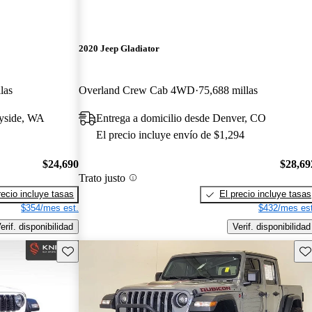
2020 Jeep Gladiator
las
Overland Crew Cab 4WD
75,688 millas
nyside, WA
Entrega a domicilio desde Denver, CO
El precio incluye envío de $1,294
$24,690
$28,69
Trato justo
recio incluye tasas
El precio incluye tasas
$354/mes est.
$432/mes est
erif. disponibilidad
Verif. disponibilidad
Guarda este Aviso
Gu