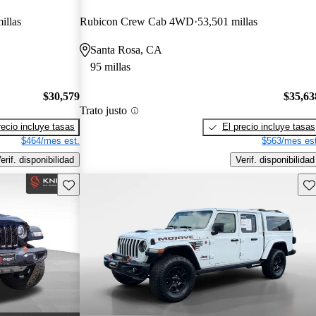
illas
Rubicon Crew Cab 4WD
53,501 millas
Santa Rosa, CA
95 millas
$30,579
$35,63
Trato justo
recio incluye tasas
El precio incluye tasas
$464/mes est.
$563/mes est
erif. disponibilidad
Verif. disponibilidad
Guarda este Aviso
Gu