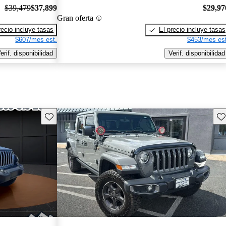
$39,479
$37,899
$29,97
Gran oferta
recio incluye tasas
El precio incluye tasas
$607/mes est.
$453/mes est
erif. disponibilidad
Verif. disponibilidad
Guarda este Aviso
Gu