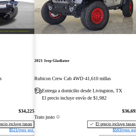
2021 Jeep Gladiator
s
Rubicon Crew Cab 4WD
41,610 millas
Entrega a domicilio desde Livingston, TX
El precio incluye envío de $1,982
$34,225
$36,69
Trato justo
recio incluye tasas
El precio incluye tasas
$521/mes est.
$583/mes est