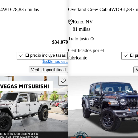
b 4WD
78,835 millas
Overland Crew Cab 4WD
61,897 m
Reno, NV
81 millas
Trato justo
$34,079
Certificados por el
El precio incluye tasas
El p
fabricante
$532/mes est.
Verif. disponibilidad
V
Guarda este Aviso