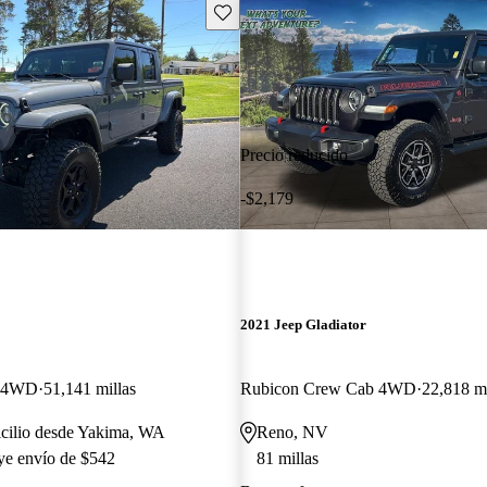
Guarda este Aviso
Precio reducido
-$2,179
2021 Jeep Gladiator
b 4WD
51,141 millas
Rubicon Crew Cab 4WD
22,818 mi
icilio desde Yakima, WA
Reno, NV
uye envío de $542
81 millas