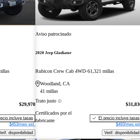
Aviso patrocinado
2020 Jeep Gladiator
illas
Rubicon Crew Cab 4WD
61,321 millas
Woodland, CA
41 millas
Trato justo
$29,970
$31,83
Certificados por el
recio incluye tasas
El precio incluye tasas
fabricante
$453/mes est.
$493/mes est
erif. disponibilidad
Verif. disponibilidad