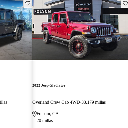
Guarda este Aviso
Gu
2022 Jeep Gladiator
llas
Overland Crew Cab 4WD
33,179 millas
Folsom, CA
20 millas