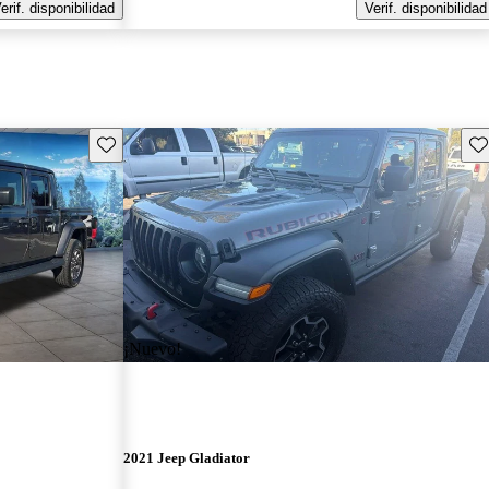
erif. disponibilidad
Verif. disponibilidad
Guarda este Aviso
Gu
¡Nuevo!
2021 Jeep Gladiator