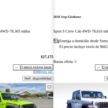
2020 Jeep Gladiator
b 4WD
78,365 millas
Sport S Crew Cab 4WD
78,616 mil
Entrega a domicilio desde Sun
El precio incluye envío de $662
$27,175
Buena oferta
El precio incluye tasas
El p
$399/mes est.
Verif. disponibilidad
V
Guarda este Aviso