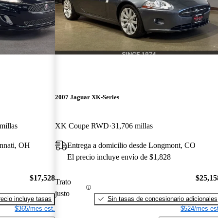
2007 Jaguar XK-Series
millas
XK Coupe RWD
31,706 millas
innati, OH
Entrega a domicilio desde Longmont, CO
El precio incluye envío de $1,828
$17,528
$25,15
Trato
justo
recio incluye tasas
Sin tasas de concesionario adicionales
$365/mes est.
$524/mes est