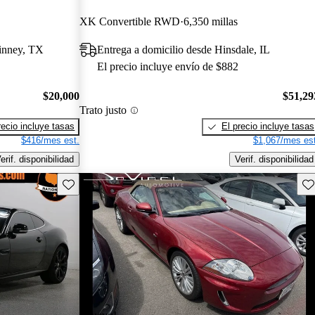
XK Convertible RWD
6,350 millas
inney, TX
Entrega a domicilio desde Hinsdale, IL
El precio incluye envío de $882
$20,000
$51,29
Trato justo
recio incluye tasas
El precio incluye tasas
$416/mes est.
$1,067/mes est
erif. disponibilidad
Verif. disponibilidad
Guarda este Aviso
Gu