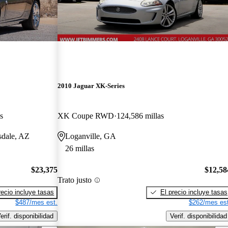
2010 Jaguar XK-Series
s
XK Coupe RWD
124,586 millas
sdale, AZ
Loganville, GA
26 millas
$23,375
$12,58
Trato justo
recio incluye tasas
El precio incluye tasas
$487/mes est.
$262/mes est
erif. disponibilidad
Verif. disponibilidad