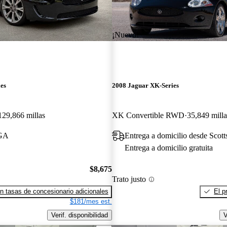
¡Nuevo!
es
2008 Jaguar XK-Series
129,866 millas
XK Convertible RWD
35,849 milla
 GA
Entrega a domicilio desde Scott
Entrega a domicilio gratuita
$8,675
Trato justo
n tasas de concesionario adicionales
El p
$181/mes est.
Verif. disponibilidad
V