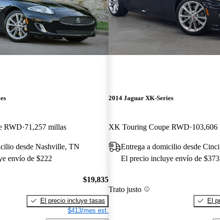
es
2014 Jaguar XK-Series
pe RWD
71,257 millas
XK Touring Coupe RWD
103,606 
cilio desde Nashville, TN
Entrega a domicilio desde Cinc
uye envío de $222
El precio incluye envío de $373
$19,835
Trato justo
El precio incluye tasas
El p
$413/mes est.