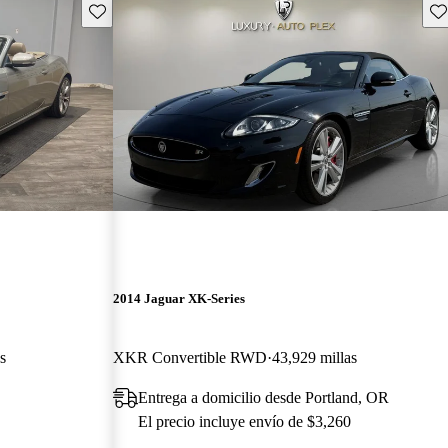
Guarda este Aviso
Gu
2014 Jaguar XK-Series
s
XKR Convertible RWD
43,929 millas
Entrega a domicilio desde Portland, OR
El precio incluye envío de $3,260