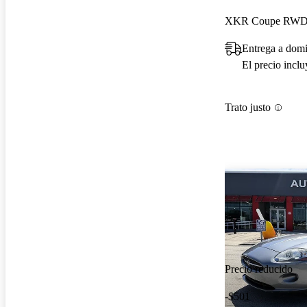
XKR Coupe RW
Entrega a domi
El precio incl
Trato justo
Precio reducido
-$501