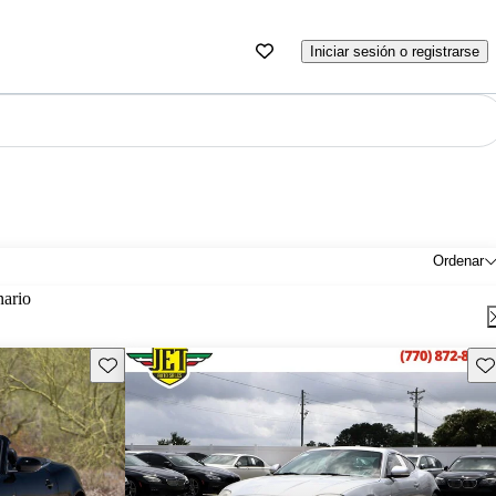
Iniciar sesión o registrarse
Ordenar
nario
Guarda este Aviso
Gu