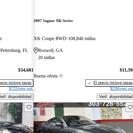
2007 Jaguar XK-Series
s
XK Coupe RWD
108,846 millas
 Petersburg, FL
Roswell, GA
20 millas
$34,681
$11,39
Buena oferta
recio incluye tasas
El precio incluye tasas
$722/mes est.
$238/mes est
erif. disponibilidad
Verif. disponibilidad
Guarda este Aviso
Gu