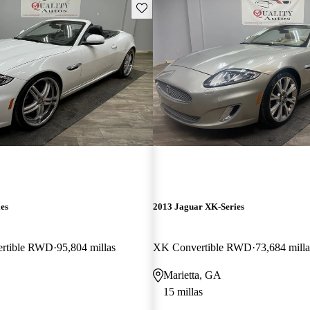
Guarda este Aviso
es
2013 Jaguar XK-Series
ertible RWD
95,804 millas
XK Convertible RWD
73,684 milla
Marietta, GA
15 millas