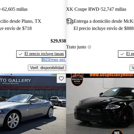
D
62,605 millas
XK Coupe RWD
52,747 millas
cilio desde Plano, TX
Entrega a domicilio desde McK
uye envío de $718
El precio incluye envío de $888
$29,938
Trato justo
El precio incluye tasas
El p
$623/mes est.
Verif. disponibilidad
V
Guarda este Aviso