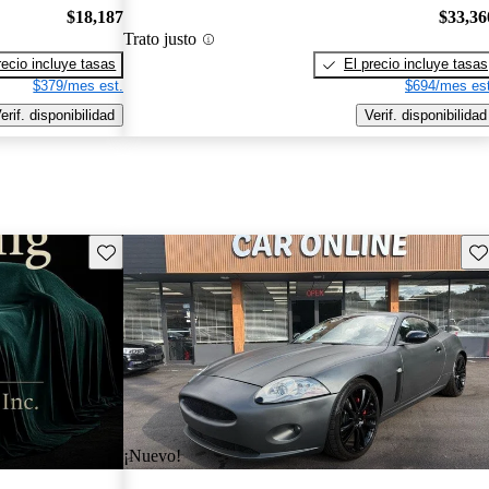
$18,187
$33,36
Trato justo
recio incluye tasas
El precio incluye tasas
$379/mes est.
$694/mes est
erif. disponibilidad
Verif. disponibilidad
Guarda este Aviso
Gu
¡Nuevo!