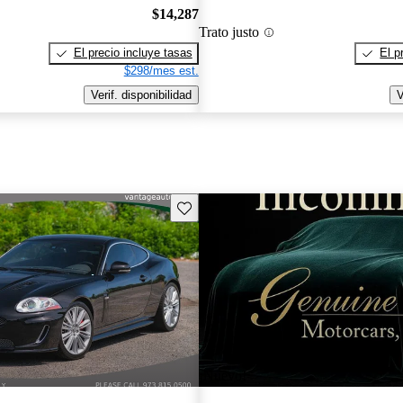
$14,287
Trato justo
El precio incluye tasas
El p
$298/mes est.
Verif. disponibilidad
V
Guarda este Aviso
¡Nuevo!