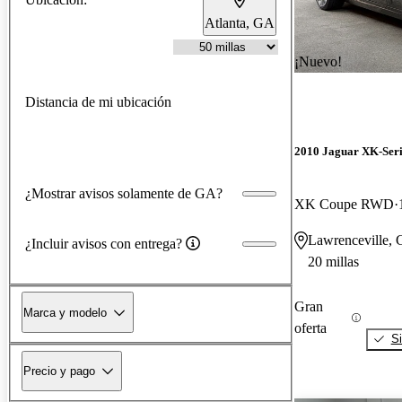
Atlanta, GA
¡Nuevo!
Distancia de mi ubicación
2010 Jaguar XK-Seri
¿Mostrar avisos solamente de GA?
XK Coupe RWD
Lawrenceville,
¿Incluir avisos con entrega?
20 millas
Gran
Marca y modelo
oferta
Si
Precio y pago