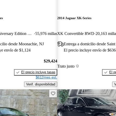
es
2014 Jaguar XK-Series
XKR175 75th Anniversary Edition Coupe RWD
55,976 millas
XK Convertible RWD
20,163 milla
cilio desde Moonachie, NJ
Entrega a domicilio desde Saint
uye envío de $1,124
El precio incluye envío de $636
$29,424
Trato justo
El precio incluye tasas
El p
$612/mes est.
Verif. disponibilidad
V
Guarda este Aviso