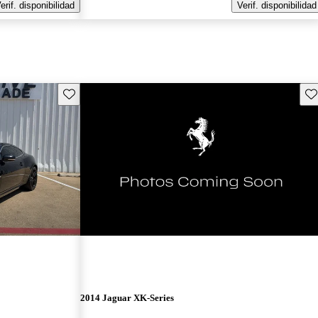
erif. disponibilidad
Verif. disponibilidad
Guarda este Aviso
Gu
¡Nuevo!
2014 Jaguar XK-Series