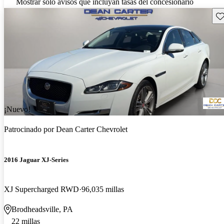
Mostrar solo avisos que incluyan tasas del concesionario
Gu
¡Nuevo!
Patrocinado por
Dean Carter Chevrolet
2016 Jaguar XJ-Series
XJ Supercharged RWD
96,035 millas
Brodheadsville, PA
22 millas