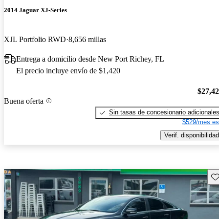
2014 Jaguar XJ-Series
XJL Portfolio RWD
8,656 millas
Entrega a domicilio desde New Port Richey, FL
El precio incluye envío de $1,420
$27,4
Buena oferta
Sin tasas de concesionario adicionale
$529/mes es
Verif. disponibilidad
Gu