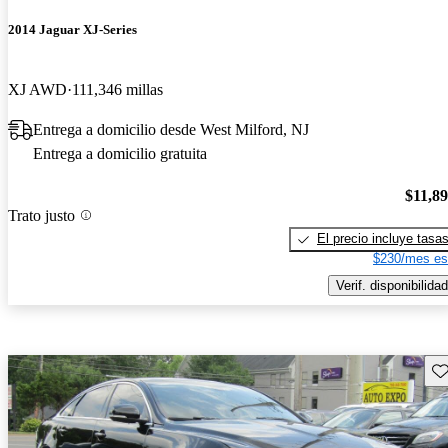
2014 Jaguar XJ-Series
XJ AWD
111,346 millas
Entrega a domicilio desde West Milford, NJ
Entrega a domicilio gratuita
$11,8
Trato justo
El precio incluye tasa
$230/mes es
Verif. disponibilidad
Gu