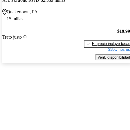
XJL Portfolio RWD
62,339 millas
Quakertown, PA
15 millas
$19,9
Trato justo
El precio incluye tasa
$386/mes es
Verif. disponibilidad