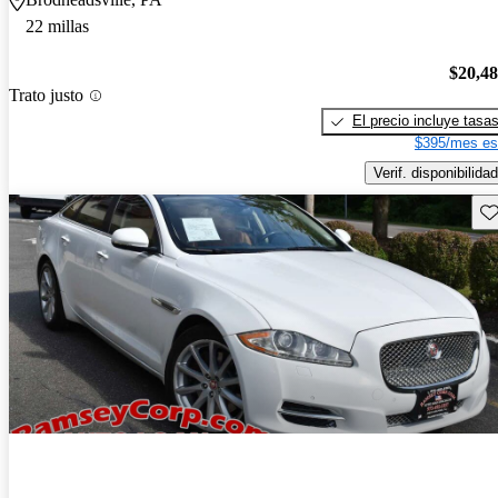
22 millas
$20,4
Trato justo
El precio incluye tasa
$395/mes es
Verif. disponibilidad
Gu