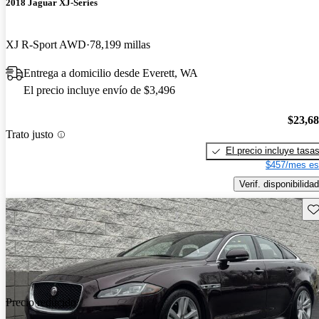
2018 Jaguar XJ-Series
XJ R-Sport AWD
78,199 millas
Entrega a domicilio desde Everett, WA
El precio incluye envío de $3,496
$23,6
Trato justo
El precio incluye tasa
$457/mes es
Verif. disponibilidad
Gu
Precio reducido