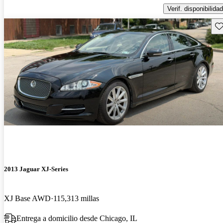
Verif. disponibilidad
Gu
2013 Jaguar XJ-Series
XJ Base AWD
115,313 millas
Entrega a domicilio desde Chicago, IL