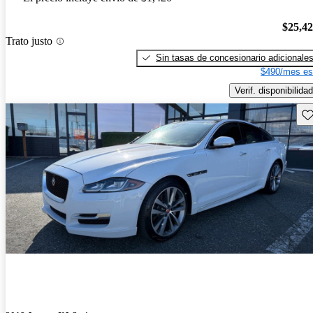
$25,4
Trato justo
Sin tasas de concesionario adicionale
$490/mes es
Verif. disponibilidad
Gu