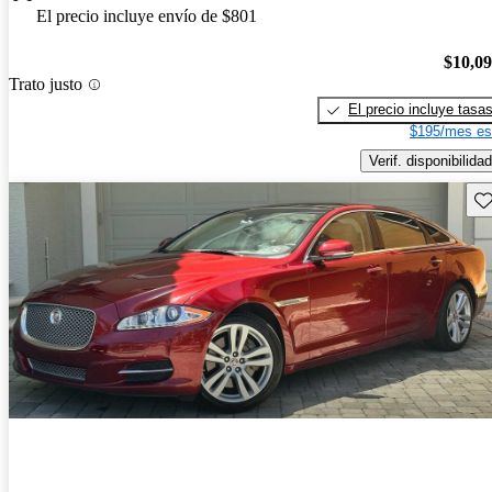
El precio incluye envío de $801
$10,0
Trato justo
El precio incluye tasa
$195/mes es
Verif. disponibilidad
Gu