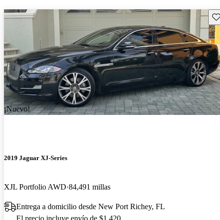
Gu
¡Nuevo!
2019 Jaguar XJ-Series
XJL Portfolio AWD
84,491 millas
Entrega a domicilio desde New Port Richey, FL
El precio incluye envío de $1,420