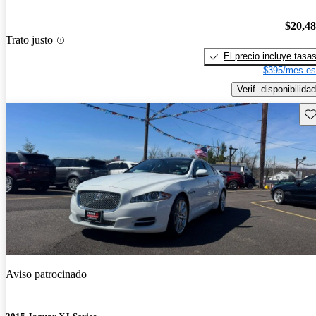
$20,4
Trato justo
El precio incluye tasa
$395/mes es
Verif. disponibilidad
Gu
Aviso patrocinado