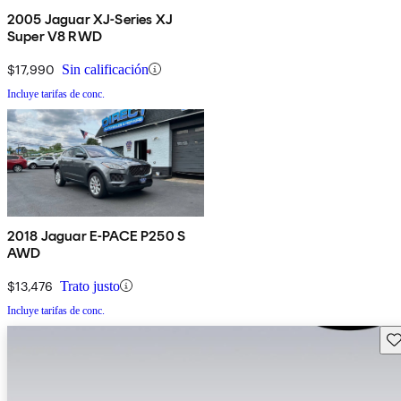
2005 Jaguar XJ-Series XJ
Super V8 RWD
$17,990
Sin calificación
Incluye tarifas de conc.
2018 Jaguar E-PACE P250 S
AWD
$13,476
Trato justo
Incluye tarifas de conc.
Gu