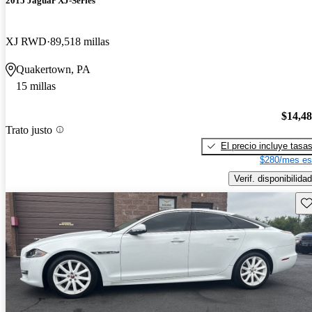
2015 Jaguar XJ-Series
XJ RWD
89,518 millas
Quakertown, PA
15 millas
$14,4
Trato justo
El precio incluye tasa
$280/mes es
Verif. disponibilidad
Gu