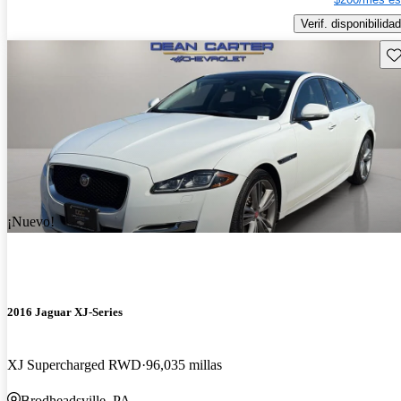
Verif. disponibilidad
Gu
¡Nuevo!
2016 Jaguar XJ-Series
XJ Supercharged RWD
96,035 millas
Brodheadsville, PA