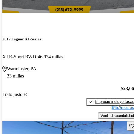
2017 Jaguar XJ-Series
XJ R-Sport RWD
46,974 millas
Warminster, PA
33 millas
$23,6
Trato justo
El precio incluye tasa
$457/mes es
Verif. disponibilidad
Gu