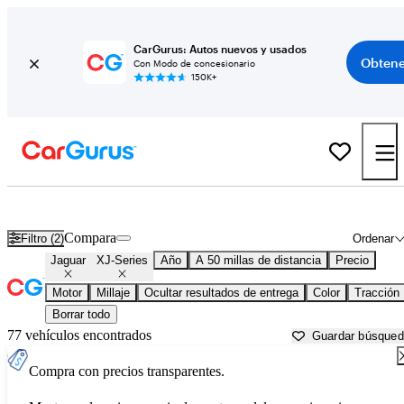
CarGurus: Autos nuevos y usados
Obtene
Con Modo de concesionario
150K+
Jaguar XJ-Series usados en venta cerca de
Allentown, PA
Compara
Filtro (2)
Ordenar
Jaguar
XJ-Series
Año
A 50 millas de distancia
Precio
Motor
Millaje
Ocultar resultados de entrega
Color
Tracción
Borrar todo
77 vehículos encontrados
Guardar búsque
Compra con precios transparentes.