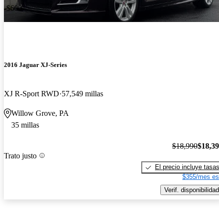
-$600
2016 Jaguar XJ-Series
XJ R-Sport RWD
57,549 millas
Willow Grove, PA
35 millas
$18,990
$18,3
Trato justo
El precio incluye tasa
$355/mes es
Verif. disponibilidad