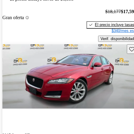
$18,177
$17,5
Gran oferta
El precio incluye tasa
$340/mes es
Verif. disponibilidad
Gu