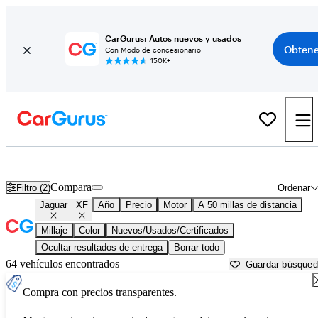
CarGurus: Autos nuevos y usados
Obtene
Con Modo de concesionario
150K+
Jaguar XF usados en venta cerca de
Ann Arbor, MI
Compara
Filtro (2)
Ordenar
Jaguar
XF
Año
Precio
Motor
A 50 millas de distancia
Millaje
Color
Nuevos/Usados/Certificados
Ocultar resultados de entrega
Borrar todo
64 vehículos encontrados
Guardar búsque
Compra con precios transparentes.