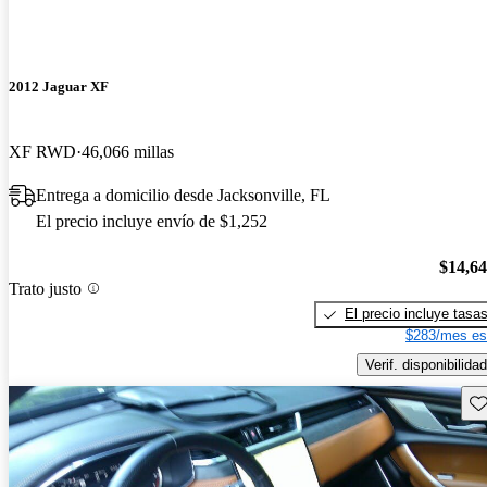
2012 Jaguar XF
XF RWD
46,066 millas
Entrega a domicilio desde Jacksonville, FL
El precio incluye envío de $1,252
$14,6
Trato justo
El precio incluye tasa
$283/mes es
Verif. disponibilidad
Gu