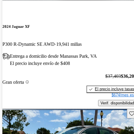
2024 Jaguar XF
P300 R-Dynamic SE AWD
19,941 millas
Entrega a domicilio desde Manassas Park, VA
El precio incluye envío de $408
$37,403
$36,2
Gran oferta
El precio incluye tasa
$674/mes es
Verif. disponibilidad
Gu