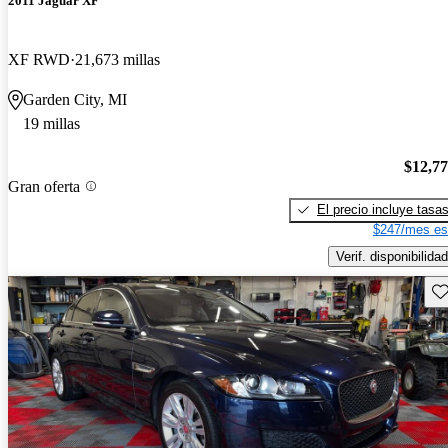
2011 Jaguar XF
XF RWD
21,673 millas
Garden City, MI
19 millas
$12,7
Gran oferta
El precio incluye tasa
$247/mes es
Verif. disponibilidad
Gu