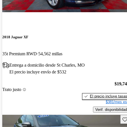
2018 Jaguar XF
35t Premium RWD
54,562 millas
Entrega a domicilio desde St Charles, MO
El precio incluye envío de $532
$19,7
Trato justo
El precio incluye tasa
$381/mes es
Verif. disponibilidad
Gu