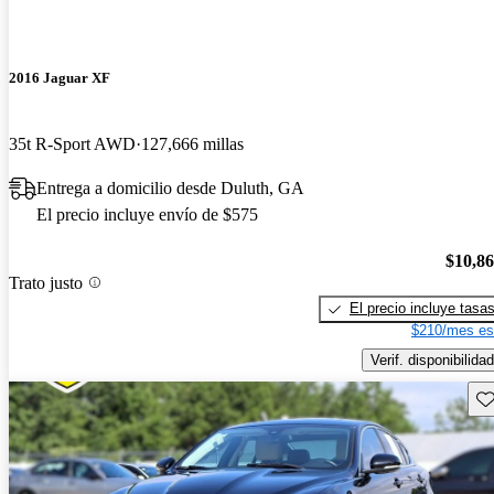
2016 Jaguar XF
35t R-Sport AWD
127,666 millas
Entrega a domicilio desde Duluth, GA
El precio incluye envío de $575
$10,8
Trato justo
El precio incluye tasa
$210/mes es
Verif. disponibilidad
Gu