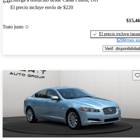
El precio incluye envío de $220
$15,4
Trato justo
El precio incluye tasa
$299/mes es
Verif. disponibilidad
Gu