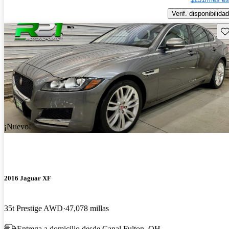
Verif. disponibilidad
Gu
¡Nuevo!
2016 Jaguar XF
35t Prestige AWD
47,078 millas
Entrega a domicilio desde Canal Fulton, OH