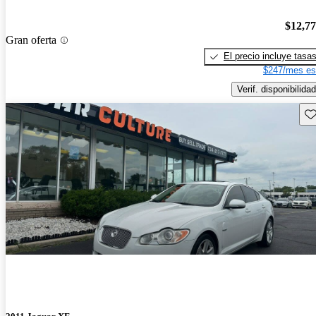
$12,7
Gran oferta
El precio incluye tasa
$247/mes es
Verif. disponibilidad
Gu