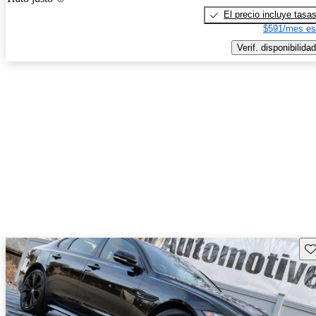
El precio incluye tasa
$591/mes es
Verif. disponibilidad
Gu