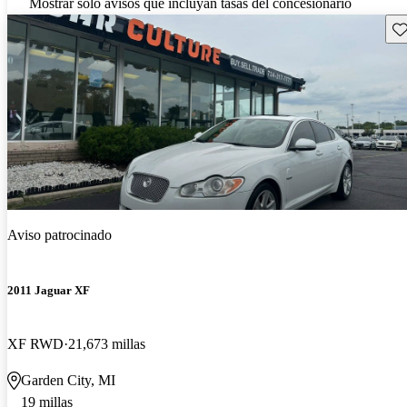
Mostrar solo avisos que incluyan tasas del concesionario
Gu
Aviso patrocinado
2011 Jaguar XF
XF RWD
21,673 millas
Garden City, MI
19 millas