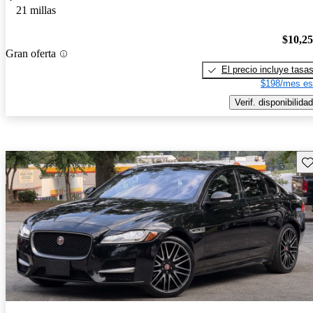
21 millas
$10,2
Gran oferta
El precio incluye tasa
$198/mes es
Verif. disponibilidad
Gu