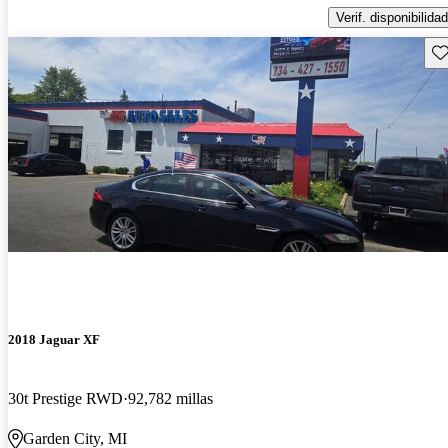
Verif. disponibilidad
Gu
2018 Jaguar XF
30t Prestige RWD
92,782 millas
Garden City, MI