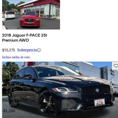
2018 Jaguar F-PACE 25t
Premium AWD
$15,275
Sobreprecio
Incluye tarifas de conc.
Gu
Precio reducido
-$1,200