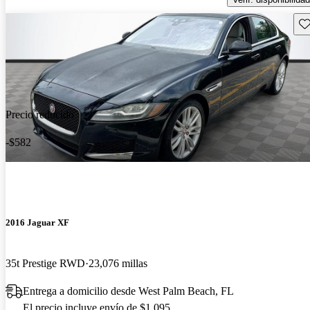
Gu
Precio reducido
-$582
2016 Jaguar XF
35t Prestige RWD
23,076 millas
Entrega a domicilio desde West Palm Beach, FL
El precio incluye envío de $1,095