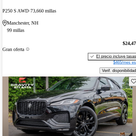
P250 S AWD
73,660 millas
Manchester, NH
99 millas
$24,4
Gran oferta
El precio incluye tasa
$465/mes es
Verif. disponibilidad
Gu