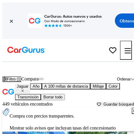
CarGurus: Autos nuevos y usados
Obtene
Con Modo de concesionario
150K+
Autos Jaguar usados en venta cerca de
Auburn, ME
Compara
Filtro (1)
Ordenar
Jaguar
Año
A 100 millas de distancia
Millaje
Color
Transmisión
Borrar todo
449 vehículos encontrados
Guardar búsque
Compra con precios transparentes.
Mostrar solo avisos que incluyan tasas del concesionario