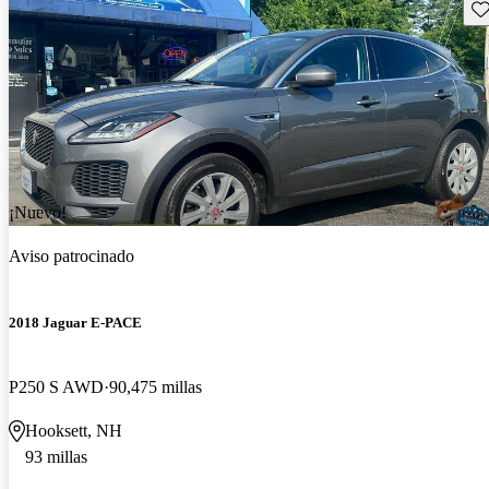
Gu
¡Nuevo!
Aviso patrocinado
2018 Jaguar E-PACE
P250 S AWD
90,475 millas
Hooksett, NH
93 millas