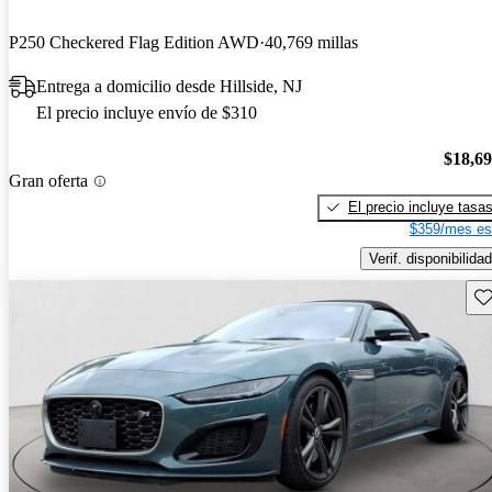
P250 Checkered Flag Edition AWD
40,769 millas
Entrega a domicilio desde Hillside, NJ
El precio incluye envío de $310
$18,6
Gran oferta
El precio incluye tasa
$359/mes es
Verif. disponibilidad
Gu