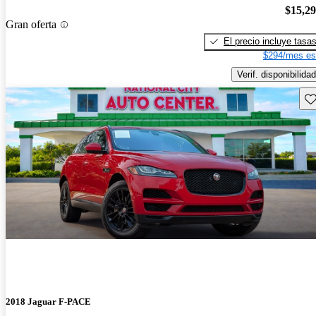
$15,2
Gran oferta
El precio incluye tasa
$294/mes es
Verif. disponibilidad
Gu
2018 Jaguar F-PACE