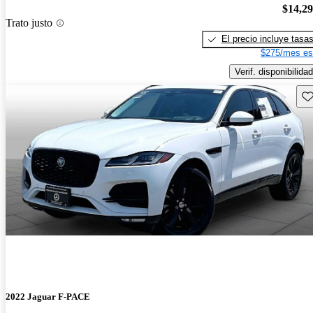
$14,2
Trato justo
El precio incluye tasa
$275/mes es
Verif. disponibilidad
Gu
2022 Jaguar F-PACE