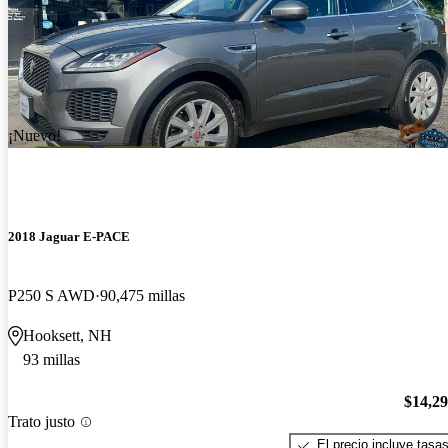
¡Nuevo!
2018 Jaguar E-PACE
P250 S AWD
90,475 millas
Hooksett, NH
93 millas
$14,2
Trato justo
El precio incluye tasa