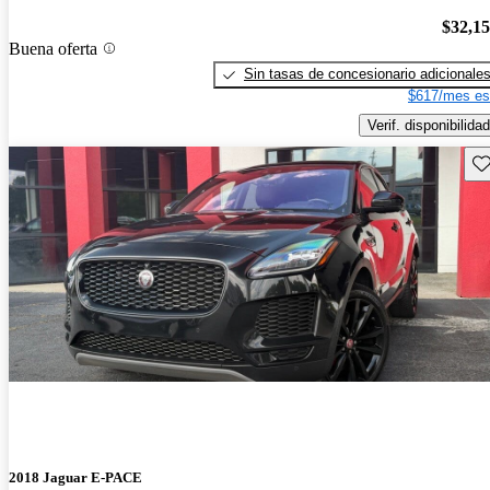
$32,1
Buena oferta
Sin tasas de concesionario adicionale
$617/mes es
Verif. disponibilidad
Gu
2018 Jaguar E-PACE