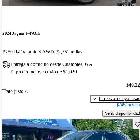
2024 Jaguar F-PACE
P250 R-Dynamic S AWD
22,751 millas
Entrega a domicilio desde Chamblee, GA
El precio incluye envío de $1,029
$40,2
Trato justo
El precio incluye tasa
$745/mes es
Verif. disponibilidad
Gu