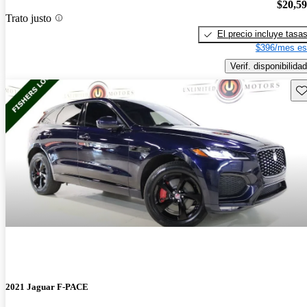
$20,5
Trato justo
El precio incluye tasa
$396/mes es
Verif. disponibilidad
Gu
2021 Jaguar F-PACE