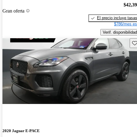
$42,3
Gran oferta
El precio incluye tasa
$786/mes es
Verif. disponibilidad
Gu
2020 Jaguar E-PACE