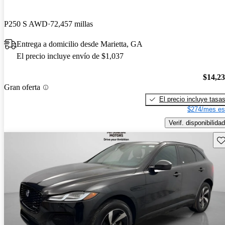
P250 S AWD
72,457 millas
Entrega a domicilio desde Marietta, GA
El precio incluye envío de $1,037
$14,2
Gran oferta
El precio incluye tasa
$274/mes es
Verif. disponibilidad
Gu