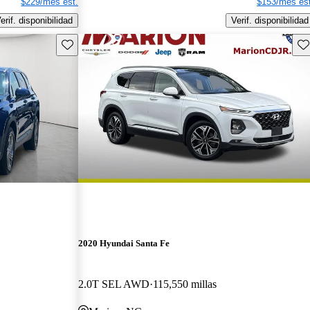
$229/mes est.
$153/mes est
erif. disponibilidad
Verif. disponibilidad
Guarda este Aviso
Gu
2020 Hyundai Santa Fe
2.0T SEL AWD
115,550 millas