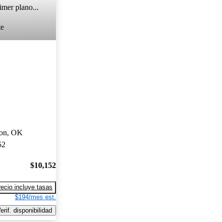
imer plano...
te
ton, OK
52
$10,152
recio incluye tasas
$194/mes est.
erif. disponibilidad