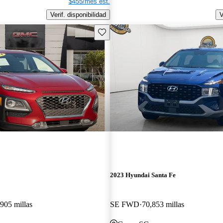
$455/mes est.
Verif. disponibilidad
V
Guarda este Aviso
2023 Hyundai Santa Fe
905 millas
SE FWD
70,853 millas