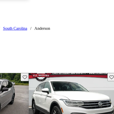
South Carolina
/
Anderson
Guarda este Aviso
Gu