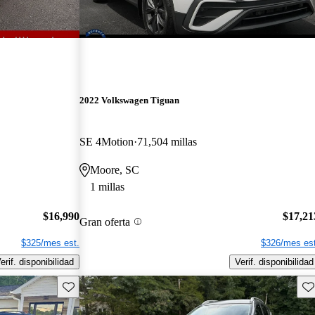
2022 Volkswagen Tiguan
SE 4Motion
71,504 millas
Moore, SC
1 millas
$16,990
$17,21
Gran oferta
$325/mes est.
$326/mes est
erif. disponibilidad
Verif. disponibilidad
Guarda este Aviso
Gu