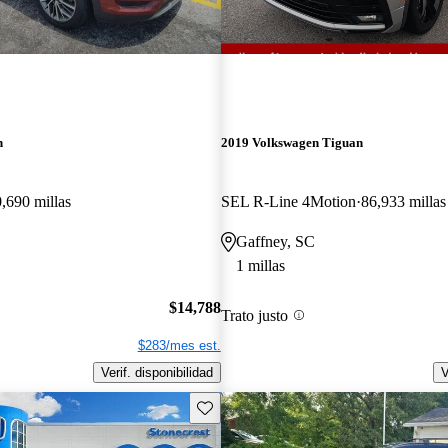
n
2019 Volkswagen Tiguan
,690 millas
SEL R-Line 4Motion
86,933 millas
Gaffney, SC
1 millas
$14,788
Trato justo
$283/mes est.
Verif. disponibilidad
V
Guarda este Aviso