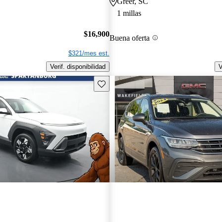
Greer, SC
1 millas
$16,900
Buena oferta
$321/mes est.
Verif. disponibilidad
V
Guarda este Aviso