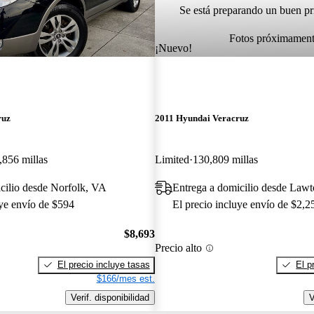
Se está preparando un buen pr
Fotos próximamen
¡Nuevo!
ruz
2011 Hyundai Veracruz
,856 millas
Limited
130,809 millas
cilio desde Norfolk, VA
Entrega a domicilio desde Law
uye envío de $594
El precio incluye envío de $2,2
$8,693
Precio alto
El precio incluye tasas
El p
$166/mes est.
Verif. disponibilidad
V