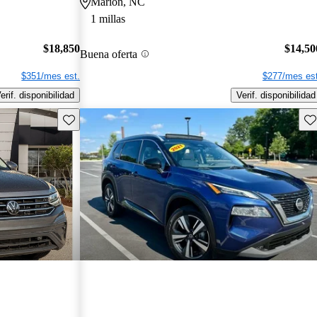
Marion, NC
1 millas
$18,850
$14,50
Buena oferta
$351/mes est.
$277/mes est
erif. disponibilidad
Verif. disponibilidad
Guarda este Aviso
Gu