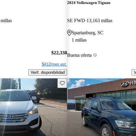
2024 Volkswagen Tiguan
millas
SE FWD
13,163 millas
Spartanburg, SC
1 millas
$22,338
Buena oferta
$412/mes est.
Verif. disponibilidad
V
Guarda este Aviso