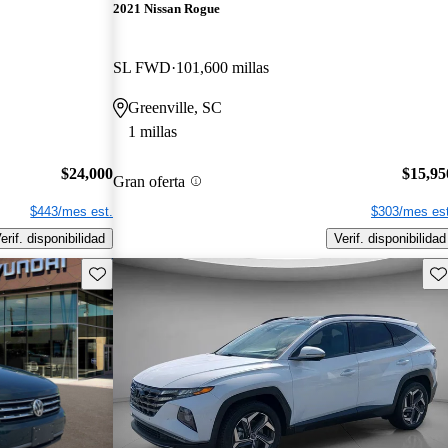
2021 Nissan Rogue
SL FWD
101,600 millas
Greenville, SC
1 millas
$24,000
$15,95
Gran oferta
$443/mes est.
$303/mes est
erif. disponibilidad
Verif. disponibilidad
Guarda este Aviso
Gu