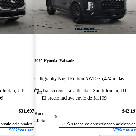
2025 Hyundai Palisade
Calligraphy Night Edition AWD
35,424 millas
th Jordan, UT
Transferencia a la tienda a South Jordan, UT
99
El precio incluye envío de $1,199
$31,697
$42,19
Buena
oferta
onario adicionales
Sin tasas de concesionario adicionales
$602/mes est.
$789/mes est