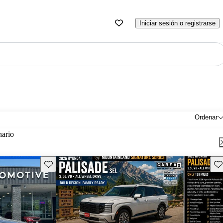
Iniciar sesión o registrarse
Ordenar
nario
Guarda este Aviso
Gu