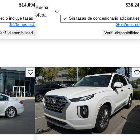
$14,094
$36,24
Buena
oferta
recio incluye tasas
Sin tasas de concesionario adicionales
$275/mes est.
$676/mes est
erif. disponibilidad
Verif. disponibilidad
Guarda este Aviso
Gu
¡Nuevo!