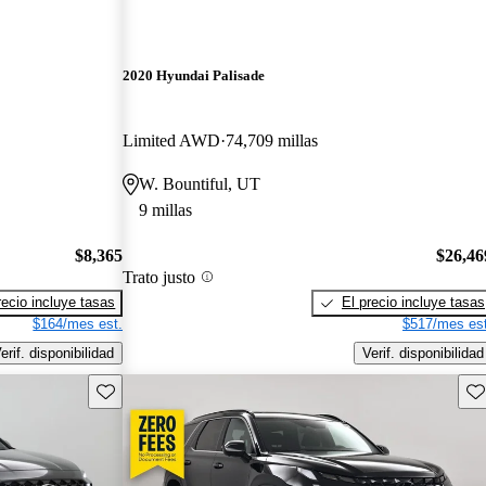
2020 Hyundai Palisade
Limited AWD
74,709 millas
W. Bountiful, UT
9 millas
$8,365
$26,46
Trato justo
recio incluye tasas
El precio incluye tasas
$164/mes est.
$517/mes est
erif. disponibilidad
Verif. disponibilidad
Guarda este Aviso
Gu