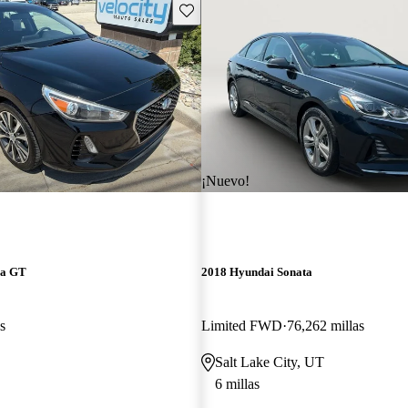
Guarda este Aviso
¡Nuevo!
ra GT
2018 Hyundai Sonata
s
Limited FWD
76,262 millas
Salt Lake City, UT
6 millas