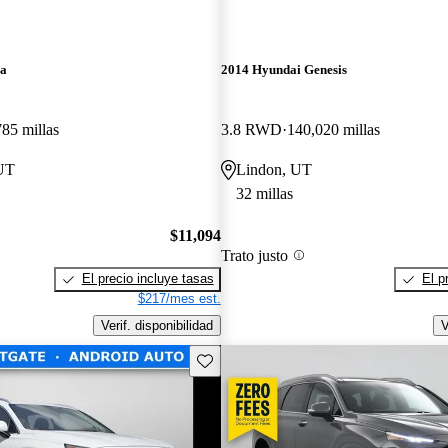
ra
2014 Hyundai Genesis
785 millas
3.8 RWD
140,020 millas
 UT
Lindon, UT
32 millas
$11,094
Trato justo
El precio incluye tasas
El p
$217/mes est.
Verif. disponibilidad
V
Guarda este Aviso