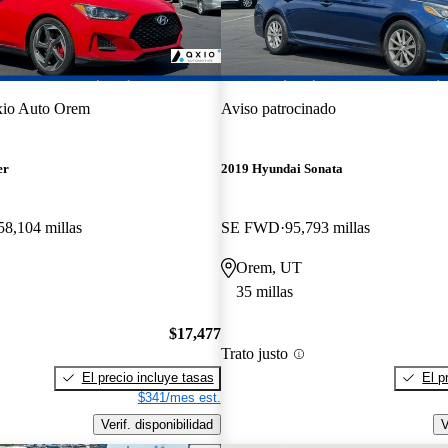
io Auto Orem
Aviso patrocinado
er
2019 Hyundai Sonata
58,104 millas
SE FWD
95,793 millas
Orem, UT
35 millas
$17,477
Trato justo
El precio incluye tasas
El p
$341/mes est.
Verif. disponibilidad
V