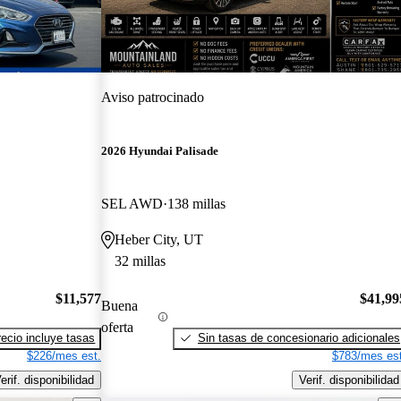
Aviso patrocinado
2026 Hyundai Palisade
SEL AWD
138 millas
Heber City, UT
32 millas
$11,577
$41,99
Buena
oferta
recio incluye tasas
Sin tasas de concesionario adicionales
$226/mes est.
$783/mes est
erif. disponibilidad
Verif. disponibilidad