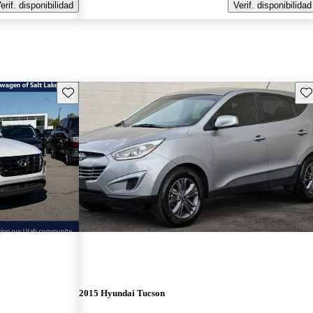
erif. disponibilidad
Verif. disponibilidad
Guarda este Aviso
Gu
2015 Hyundai Tucson