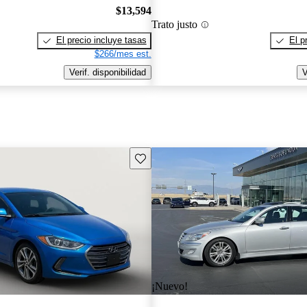
$13,594
Trato justo
El precio incluye tasas
El p
$266/mes est.
Verif. disponibilidad
V
Guarda este Aviso
¡Nuevo!