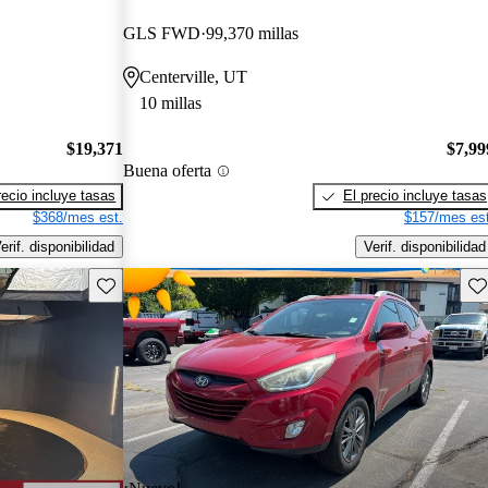
GLS FWD
99,370 millas
Centerville, UT
10 millas
$19,371
$7,99
Buena oferta
recio incluye tasas
El precio incluye tasas
$368/mes est.
$157/mes est
erif. disponibilidad
Verif. disponibilidad
Guarda este Aviso
Gu