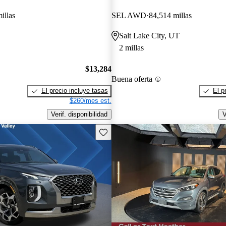
illas
SEL AWD
84,514 millas
Salt Lake City, UT
2 millas
$13,284
Buena oferta
El precio incluye tasas
El p
$260/mes est.
Verif. disponibilidad
V
Guarda este Aviso