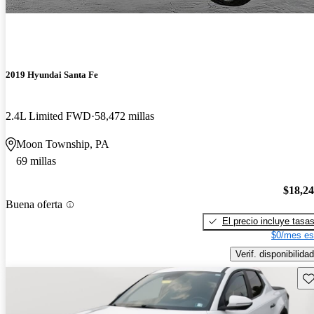
2019 Hyundai Santa Fe
2.4L Limited FWD
58,472 millas
Moon Township, PA
69 millas
$18,2
Buena oferta
El precio incluye tasa
$0/mes es
Verif. disponibilidad
Gu