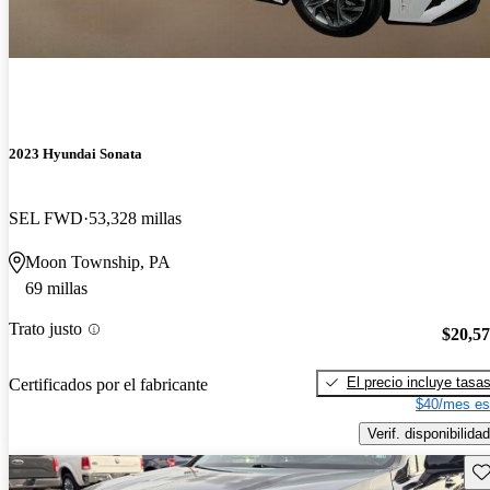
2023 Hyundai Sonata
SEL FWD
53,328 millas
Moon Township, PA
69 millas
Trato justo
$20,5
El precio incluye tasa
Certificados por el fabricante
$40/mes es
Verif. disponibilidad
Gu