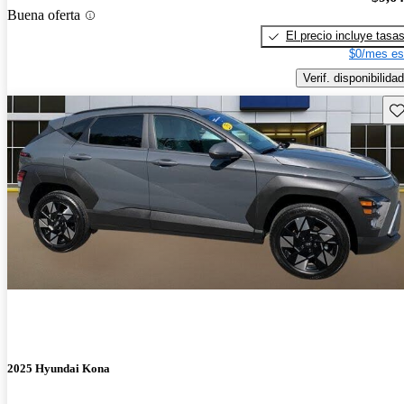
Buena oferta
El precio incluye tasa
$0/mes es
Verif. disponibilidad
Gu
2025 Hyundai Kona