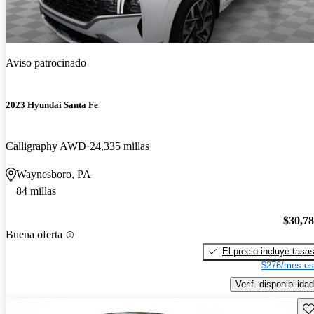
Aviso patrocinado
2023 Hyundai Santa Fe
Calligraphy AWD
24,335 millas
Waynesboro, PA
84 millas
$30,7
Buena oferta
El precio incluye tasa
$276/mes es
Verif. disponibilidad
Gu