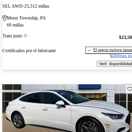
SEL AWD
25,512 millas
Moon Township, PA
69 millas
Trato justo
$23,5
El precio incluye tasa
Certificados por el fabricante
$104/mes es
Verif. disponibilidad
Gu