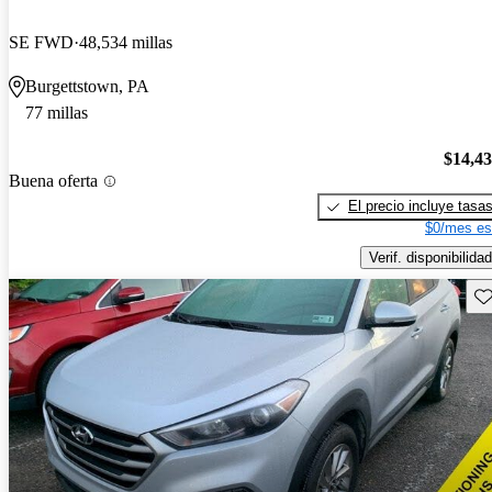
SE FWD
48,534 millas
Burgettstown, PA
77 millas
$14,4
Buena oferta
El precio incluye tasa
$0/mes es
Verif. disponibilidad
Gu