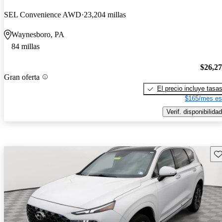
SEL Convenience AWD
23,204 millas
Waynesboro, PA
84 millas
$26,2
Gran oferta
El precio incluye tasa
$165/mes es
Verif. disponibilidad
Gu