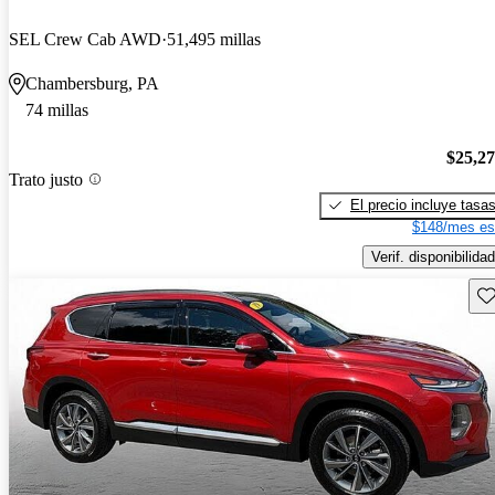
SEL Crew Cab AWD
51,495 millas
Chambersburg, PA
74 millas
$25,2
Trato justo
El precio incluye tasa
$148/mes es
Verif. disponibilidad
Gu