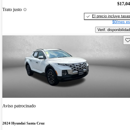
$17,0
Trato justo
El precio incluye tasa
$0/mes es
Verif. disponibilidad
Gu
Aviso patrocinado
2024 Hyundai Santa Cruz