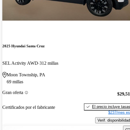
2025 Hyundai Santa Cruz
SEL Activity AWD
312 millas
Moon Township, PA
69 millas
Gran oferta
$29,5
El precio incluye tasa
Certificados por el fabricante
$237/mes es
Verif. disponibilidad
Gu