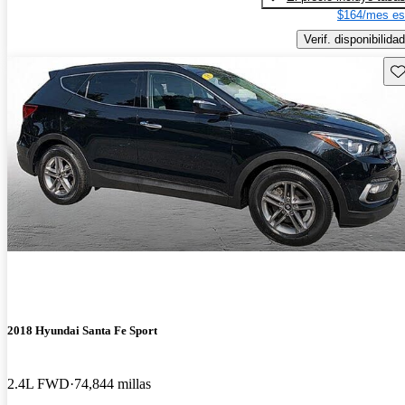
$164/mes es
Verif. disponibilidad
Gu
2018 Hyundai Santa Fe Sport
2.4L FWD
74,844 millas