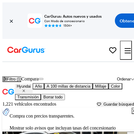
CarGurus: Autos nuevos y usados
Obtene
Con Modo de concesionario
150K+
Autos Hyundai usados en venta cerca de
Johnstown, PA
Compara
Filtro (1)
Ordenar
Hyundai
Año
A 100 millas de distancia
Millaje
Color
Transmisión
Borrar todo
1,221 vehículos encontrados
Guardar búsque
Compra con precios transparentes.
Mostrar solo avisos que incluyan tasas del concesionario