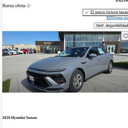
Buena oferta
El precio incluye tasa
$255/mes es
Verif. disponibilidad
Gu
2026 Hyundai Sonata