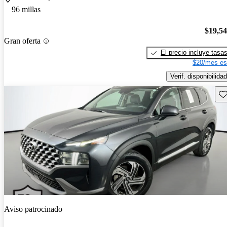
96 millas
$19,5
Gran oferta
El precio incluye tasa
$20/mes es
Verif. disponibilidad
Gu
Aviso patrocinado