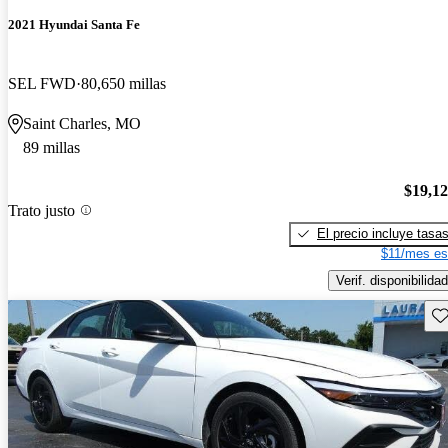
2021 Hyundai Santa Fe
SEL FWD
80,650 millas
Saint Charles, MO
89 millas
$19,1
Trato justo
El precio incluye tasa
$11/mes es
Verif. disponibilidad
Gu