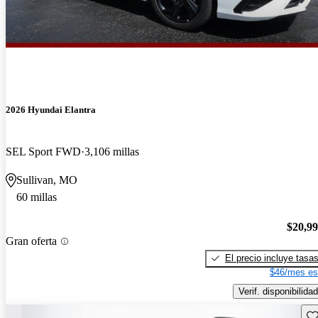
2026 Hyundai Elantra
SEL Sport FWD
3,106 millas
Sullivan, MO
60 millas
$20,9
Gran oferta
El precio incluye tasa
$46/mes es
Verif. disponibilidad
Gu