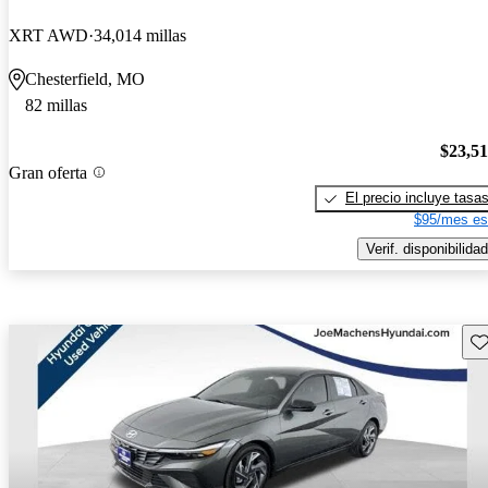
XRT AWD
34,014 millas
Chesterfield, MO
82 millas
$23,5
Gran oferta
El precio incluye tasa
$95/mes es
Verif. disponibilidad
Gu