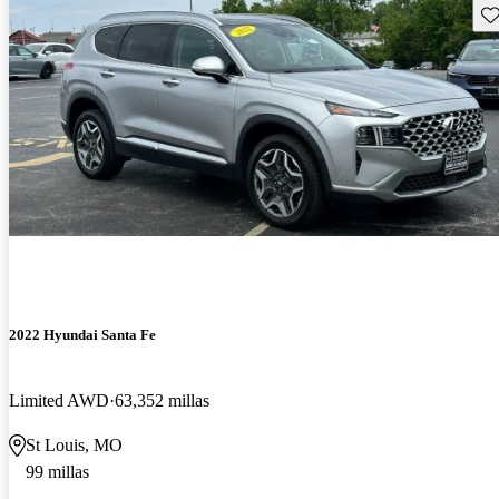
Gu
2022 Hyundai Santa Fe
Limited AWD
63,352 millas
St Louis, MO
99 millas