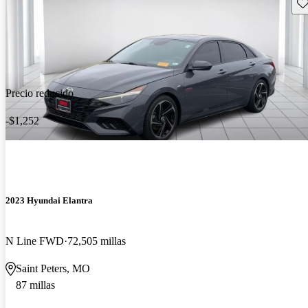
Gu
Precio reducido
-$1,252
2023 Hyundai Elantra
N Line FWD
72,505 millas
Saint Peters, MO
87 millas