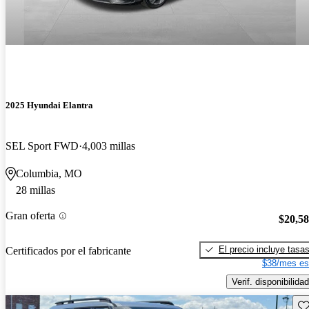
2025 Hyundai Elantra
SEL Sport FWD
4,003 millas
Columbia, MO
28 millas
Gran oferta
$20,5
El precio incluye tasa
Certificados por el fabricante
$38/mes es
Verif. disponibilidad
Gu