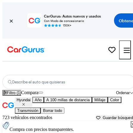
CarGurus: Autos nuevos y usados
Obtene
Con Modo de concesionario
150K+
Autos Hyundai usados en venta cerca de
Jefferson City, MO
Describe el auto que quisieras
Compara
Filtro (1)
Ordenar
Hyundai
Año
A 100 millas de distancia
Millaje
Color
Transmisión
Borrar todo
723 vehículos encontrados
Guardar búsque
Compra con precios transparentes.