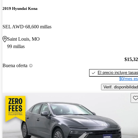
2019 Hyundai Kona
SEL AWD
68,600 millas
Saint Louis, MO
99 millas
$15,3
Buena oferta
El precio incluye tasa
$0/mes es
Verif. disponibilidad
Gu