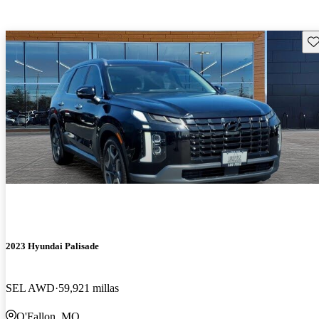
Gu
2023 Hyundai Palisade
SEL AWD
59,921 millas
O'Fallon, MO