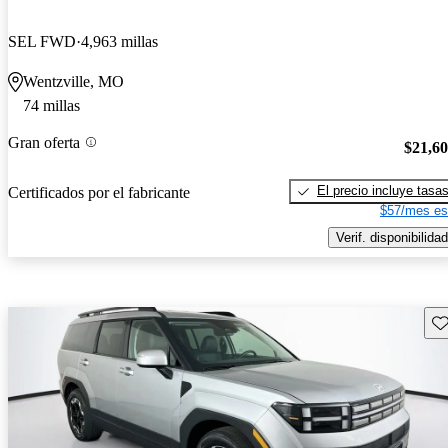
SEL FWD
4,963 millas
Wentzville, MO
74 millas
Gran oferta
$21,6
El precio incluye tasa
Certificados por el fabricante
$57/mes es
Verif. disponibilidad
Gu