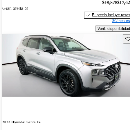
$18,878
$17,6
Gran oferta
El precio incluye tasa
$0/mes es
Verif. disponibilidad
Gu
2023 Hyundai Santa Fe