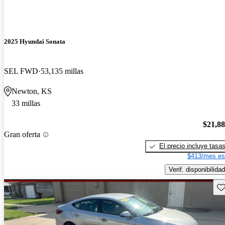
2025 Hyundai Sonata
SEL FWD
53,135 millas
Newton, KS
33 millas
$21,8
Gran oferta
El precio incluye tasa
$413/mes es
Verif. disponibilidad
Gu