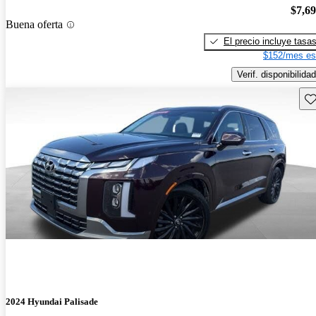
$7,6
Buena oferta
El precio incluye tasa
$152/mes es
Verif. disponibilidad
Gu
2024 Hyundai Palisade