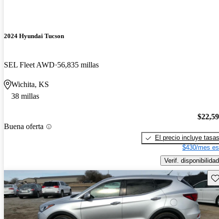
2024 Hyundai Tucson
SEL Fleet AWD
56,835 millas
Wichita, KS
38 millas
$22,5
Buena oferta
El precio incluye tasa
$430/mes es
Verif. disponibilidad
Gu