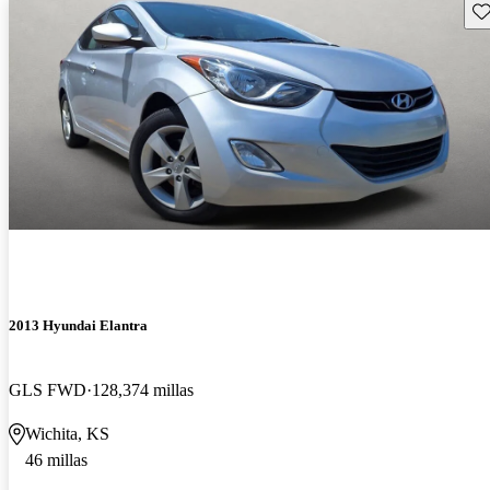
Gu
2013 Hyundai Elantra
GLS FWD
128,374 millas
Wichita, KS
46 millas