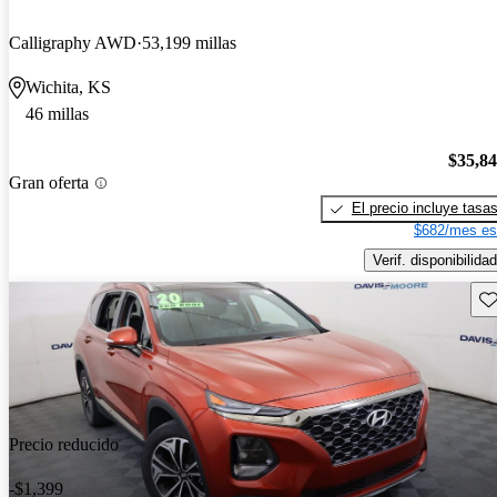
Calligraphy AWD
53,199 millas
Wichita, KS
46 millas
$35,8
Gran oferta
El precio incluye tasa
$682/mes es
Verif. disponibilidad
Gu
Precio reducido
-$1,399