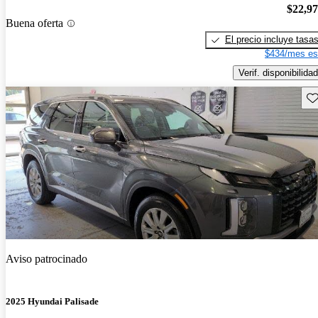
$22,9
Buena oferta
El precio incluye tasa
$434/mes es
Verif. disponibilidad
Gu
Aviso patrocinado
2025 Hyundai Palisade