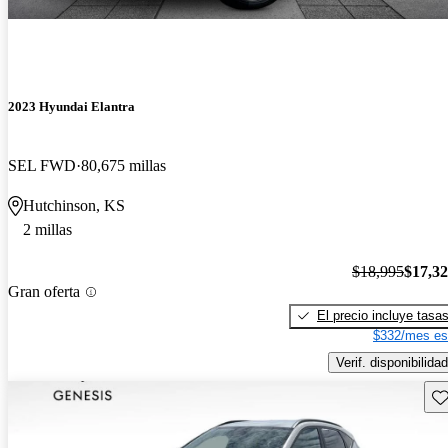
2023 Hyundai Elantra
SEL FWD
80,675 millas
Hutchinson, KS
2 millas
$18,995
$17,3
Gran oferta
El precio incluye tasa
$332/mes es
Verif. disponibilidad
Gu