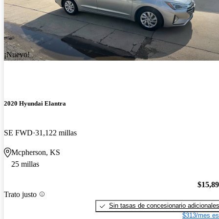
¡Nuevo!
2020 Hyundai Elantra
SE FWD
31,122 millas
Mcpherson, KS
25 millas
$15,8
Trato justo
Sin tasas de concesionario adicionale
$313/mes es