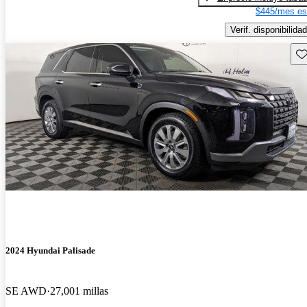
$445/mes es
Verif. disponibilidad
Gu
2024 Hyundai Palisade
SE AWD
27,001 millas