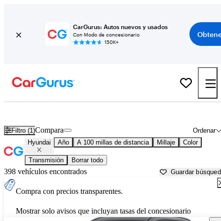
CarGurus: Autos nuevos y usados
Obtene
Con Modo de concesionario
150K+
Autos Hyundai usados en venta cerca de
Hutchinson, KS
Compara
Filtro (1)
Ordenar
Hyundai
Año
A 100 millas de distancia
Millaje
Color
Transmisión
Borrar todo
398 vehículos encontrados
Guardar búsque
Compra con precios transparentes.
Mostrar solo avisos que incluyan tasas del concesionario