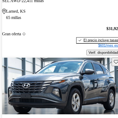
SEL AWD
22,411 millas
Larned, KS
65 millas
$31,9
Gran oferta
El precio incluye tasa
$601/mes es
Verif. disponibilidad
Gu