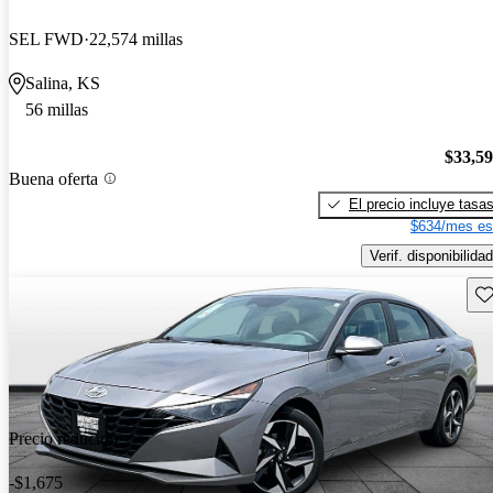
SEL FWD
22,574 millas
Salina, KS
56 millas
$33,5
Buena oferta
El precio incluye tasa
$634/mes es
Verif. disponibilidad
Gu
Precio reducido
-$1,675