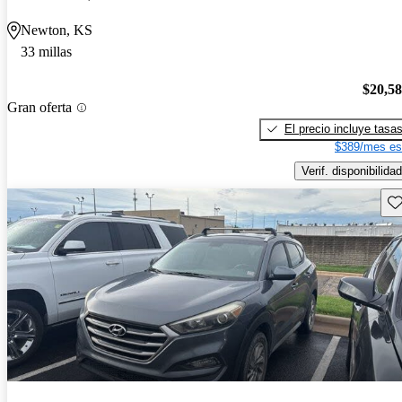
Newton, KS
33 millas
$20,5
Gran oferta
El precio incluye tasa
$389/mes es
Verif. disponibilidad
Gu