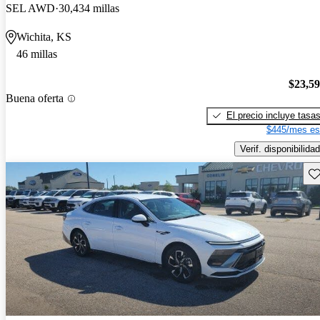
SEL AWD
30,434 millas
Wichita, KS
46 millas
$23,5
Buena oferta
El precio incluye tasa
$445/mes es
Verif. disponibilidad
Gu