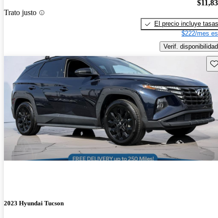
$11,8
Trato justo
El precio incluye tasa
$222/mes es
Verif. disponibilidad
Gu
2023 Hyundai Tucson