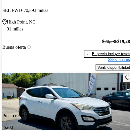
SEL FWD
70,893 millas
High Point, NC
91 millas
$20,286
$19,2
Buena oferta
El precio incluye tasa
$358/mes es
Verif. disponibilidad
Gu
Precio reducido
-$200