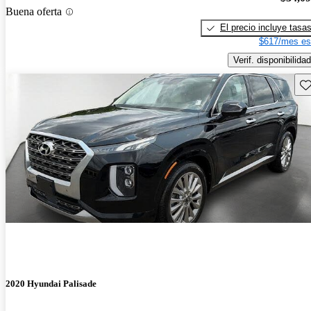
Buena oferta
El precio incluye tasa
$617/mes es
Verif. disponibilidad
Gu
2020 Hyundai Palisade