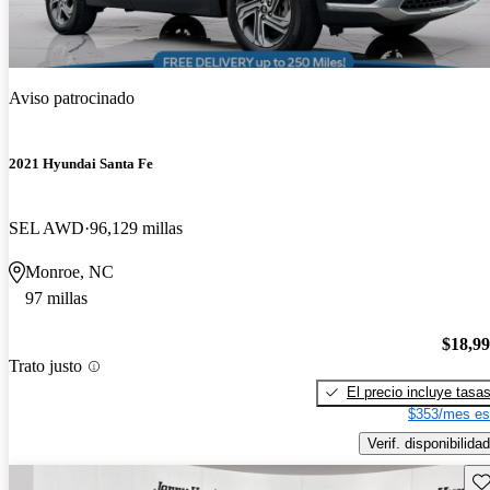
Aviso patrocinado
2021 Hyundai Santa Fe
SEL AWD
96,129 millas
Monroe, NC
97 millas
$18,9
Trato justo
El precio incluye tasa
$353/mes es
Verif. disponibilidad
Gu