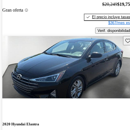
$20,249
$19,7
Gran oferta
El precio incluye tasa
$367/mes es
Verif. disponibilidad
Gu
2020 Hyundai Elantra