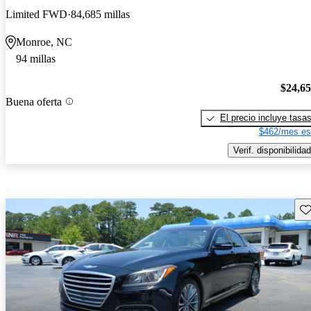
Limited FWD
84,685 millas
Monroe, NC
94 millas
$24,6
Buena oferta
El precio incluye tasa
$462/mes es
Verif. disponibilidad
Gu