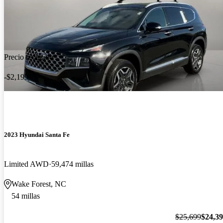
Precio reducido
-$2,199
2023 Hyundai Santa Fe
Limited AWD
59,474 millas
Wake Forest, NC
54 millas
$25,699
$24,3