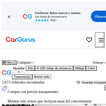
CarGurus: Autos nuevos y usados
Obtene
Con Modo de concesionario
150K+
Autos Hyundai usados en venta cerca de
Fayetteville, NC
Compara
Filtro (1)
Ordenar
Hyundai
Año
A 100 millas de distancia
Millaje
Color
Transmisión
Borrar todo
2,673 vehículos encontrados
Guardar búsque
Compra con precios transparentes.
Mostrar solo avisos que incluyan tasas del concesionario