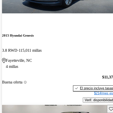
2015 Hyundai Genesis
3.8 RWD
115,011 millas
Fayetteville, NC
4 millas
$11,3
Buena oferta
El precio incluye tasa
$214/mes es
Verif. disponibilidad
Gu