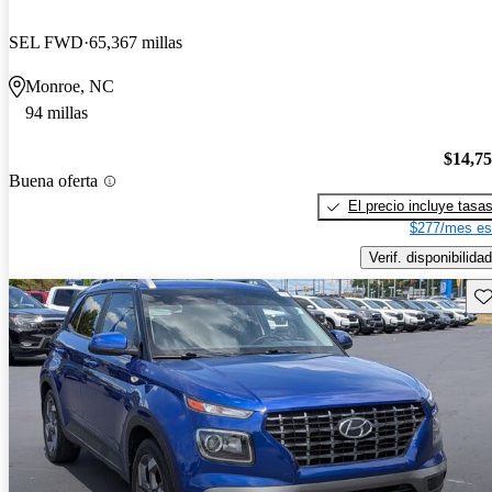
SEL FWD
65,367 millas
Monroe, NC
94 millas
$14,7
Buena oferta
El precio incluye tasa
$277/mes es
Verif. disponibilidad
Gu