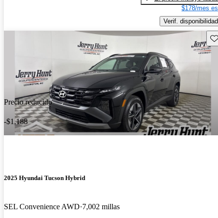
$178/mes es
Verif. disponibilidad
Gu
Precio reducido
-$1,188
2025 Hyundai Tucson Hybrid
SEL Convenience AWD
7,002 millas