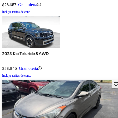
$28,657
Gran oferta
Incluye tarifas de conc.
2023 Kia Telluride S AWD
$28,845
Gran oferta
Incluye tarifas de conc.
Gu