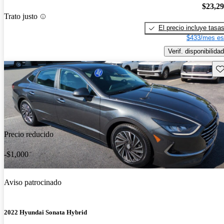
$23,2
Trato justo
El precio incluye tasa
$433/mes es
Verif. disponibilidad
Gu
Precio reducido
-$1,000
Aviso patrocinado
2022 Hyundai Sonata Hybrid