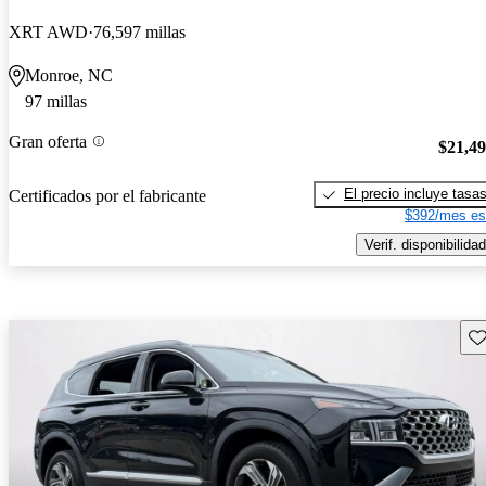
XRT AWD
76,597 millas
Monroe, NC
97 millas
Gran oferta
$21,4
El precio incluye tasa
Certificados por el fabricante
$392/mes es
Verif. disponibilidad
Gu