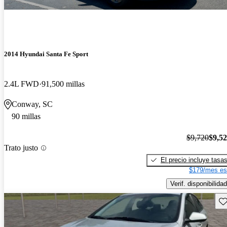
2014 Hyundai Santa Fe Sport
2.4L FWD
91,500 millas
Conway, SC
90 millas
$9,720
$9,5
Trato justo
El precio incluye tasa
$179/mes es
Verif. disponibilidad
Gu