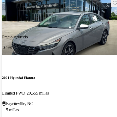
Gu
Precio reducido
-$498
2021 Hyundai Elantra
Limited FWD
20,555 millas
Fayetteville, NC
5 millas