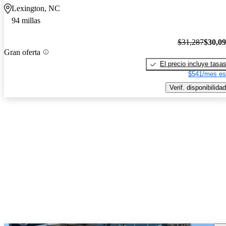
Lexington, NC
94 millas
$31,287
$30,0
Gran oferta
El precio incluye tasa
$541/mes es
Verif. disponibilidad