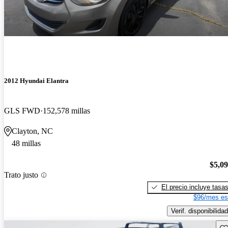
2012 Hyundai Elantra
GLS FWD
152,578 millas
Clayton, NC
48 millas
$5,0
Trato justo
El precio incluye tasa
$96/mes es
Verif. disponibilidad
Gu