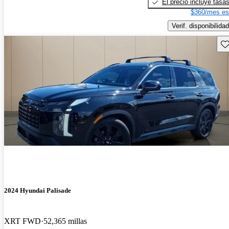
El precio incluye tasa
$360/mes es
Verif. disponibilidad
Gu
2024 Hyundai Palisade
XRT FWD
52,365 millas