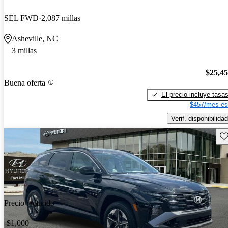
SEL FWD
2,087 millas
Asheville, NC
3 millas
$25,4
Buena oferta
El precio incluye tasa
$457/mes es
Verif. disponibilidad
Gu
Precio reducido
-$1,000