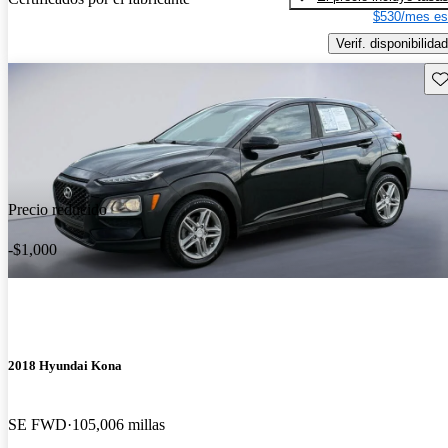
$530/mes es
Verif. disponibilidad
Gu
Precio reducido
-$1,000
2018 Hyundai Kona
SE FWD
105,006 millas