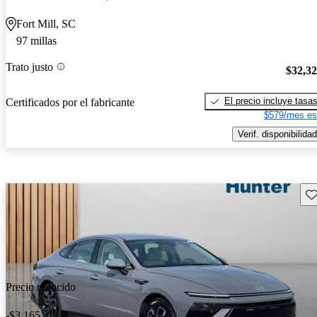
Fort Mill, SC
97 millas
Trato justo
$32,3
El precio incluye tasa
Certificados por el fabricante
$579/mes es
Verif. disponibilidad
Gu
Precio reducido
-$3,165