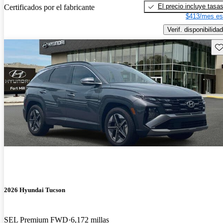
El precio incluye tasa
Certificados por el fabricante
$413/mes es
Verif. disponibilidad
Gu
2026 Hyundai Tucson
SEL Premium FWD
6,172 millas