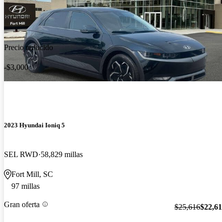
Precio reducido
-$3,000
2023 Hyundai Ioniq 5
SEL RWD
58,829 millas
Fort Mill, SC
97 millas
Gran oferta
$25,616
$22,6