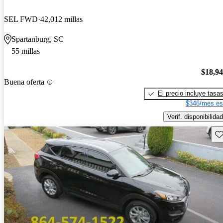
SEL FWD
42,012 millas
Spartanburg, SC
55 millas
$18,9
Buena oferta
El precio incluye tasa
$346/mes es
Verif. disponibilidad
Gu