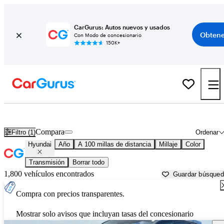
CarGurus: Autos nuevos y usados
Obtene
Con Modo de concesionario
150K+
Autos Hyundai usados en venta cerca de
Asheville, NC
Compara
Filtro (1)
Ordenar
Hyundai
Año
A 100 millas de distancia
Millaje
Color
Transmisión
Borrar todo
1,800 vehículos encontrados
Guardar búsque
Compra con precios transparentes.
Mostrar solo avisos que incluyan tasas del concesionario