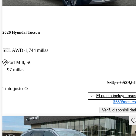
2026 Hyundai Tucson
SEL AWD
1,744 millas
Fort Mill, SC
97 millas
$30,616
$29,6
Trato justo
El precio incluye tasa
$530/mes es
Verif. disponibilidad
Gu