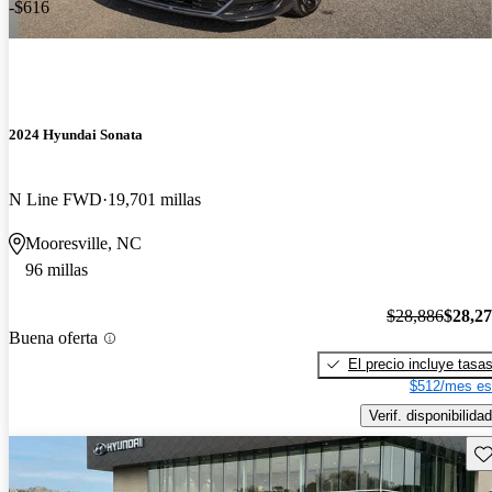
-$616
2024 Hyundai Sonata
N Line FWD
19,701 millas
Mooresville, NC
96 millas
$28,886
$28,2
Buena oferta
El precio incluye tasa
$512/mes es
Verif. disponibilidad
Gu