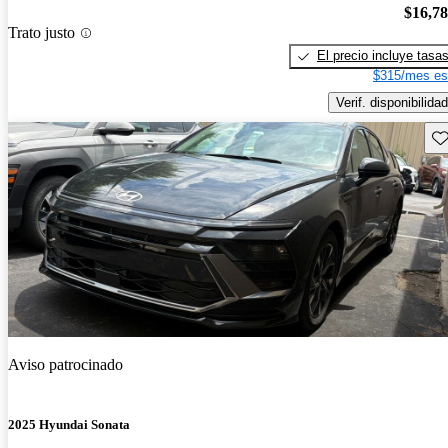
$16,7
Trato justo
El precio incluye tasa
$315/mes es
Verif. disponibilidad
Gu
Aviso patrocinado
2025 Hyundai Sonata