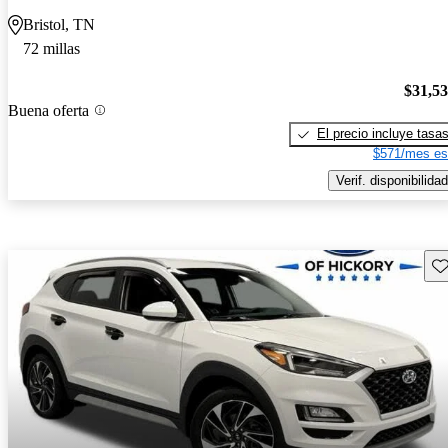
Bristol, TN
72 millas
$31,5
Buena oferta
El precio incluye tasa
$571/mes es
Verif. disponibilidad
Gu