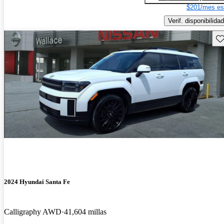
$201/mes es
Verif. disponibilidad
Gu
2024 Hyundai Santa Fe
Calligraphy AWD
41,604 millas