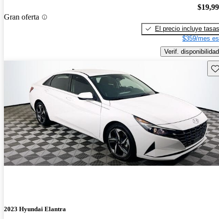
$19,9
Gran oferta
El precio incluye tasa
$359/mes es
Verif. disponibilidad
Gu
2023 Hyundai Elantra