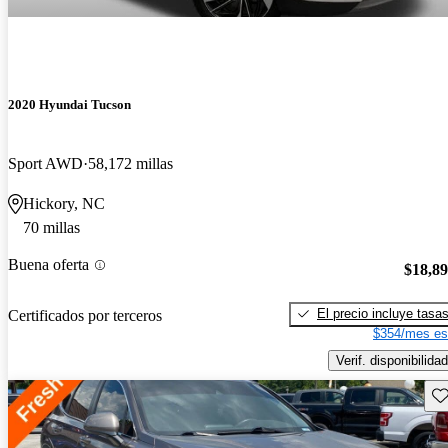
2020 Hyundai Tucson
Sport AWD
58,172 millas
Hickory, NC
70 millas
Buena oferta
$18,8
El precio incluye tasa
Certificados por terceros
$354/mes es
Verif. disponibilidad
Gu