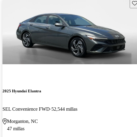
Gu
2025 Hyundai Elantra
SEL Convenience FWD
52,544 millas
Morganton, NC
47 millas