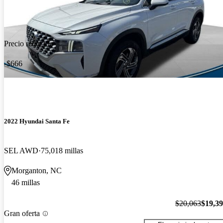
Precio reducido
-$666
2022 Hyundai Santa Fe
SEL AWD
75,018 millas
Morganton, NC
46 millas
$20,063
$19,3
Gran oferta