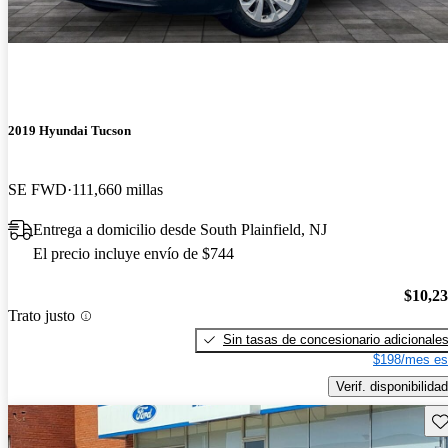
2019 Hyundai Tucson
SE FWD
111,660 millas
Entrega a domicilio desde South Plainfield, NJ
El precio incluye envío de $744
$10,2
Trato justo
Sin tasas de concesionario adicionale
$198/mes es
Verif. disponibilidad
Gu