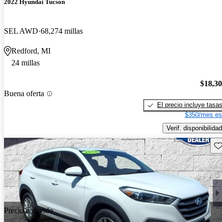
2022 Hyundai Tucson
SEL AWD
68,274 millas
Redford, MI
24 millas
$18,3
Buena oferta
El precio incluye tasa
$350/mes es
Verif. disponibilidad
Gu
Precio reducido