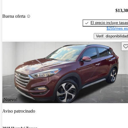
$13,3
Buena oferta
El precio incluye tasa
$255/mes es
Verif. disponibilidad
Gu
¡Nuevo!
Aviso patrocinado