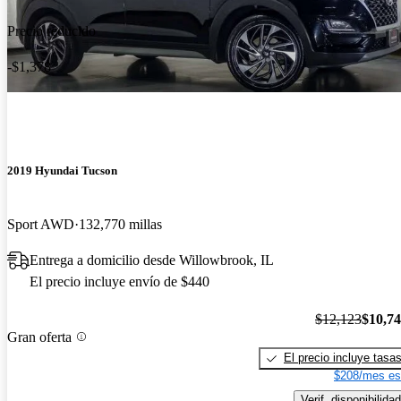
Precio reducido
-$1,378
2019 Hyundai Tucson
Sport AWD
132,770 millas
Entrega a domicilio desde Willowbrook, IL
El precio incluye envío de $440
$12,123
$10,7
Gran oferta
El precio incluye tasa
$208/mes es
Verif. disponibilidad