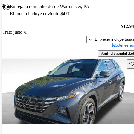
Entrega a domicilio desde Warminster, PA
El precio incluye envío de $471
$12,9
Trato justo
El precio incluye tasa
$250/mes es
Verif. disponibilidad
Gu