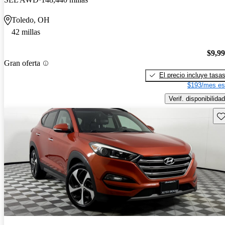
Toledo, OH
42 millas
$9,9
Gran oferta
El precio incluye tasa
$193/mes es
Verif. disponibilidad
Gu