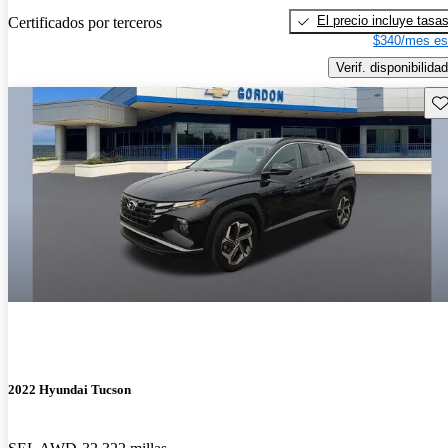
El precio incluye tasa
Certificados por terceros
$340/mes es
Verif. disponibilidad
Gu
2022 Hyundai Tucson