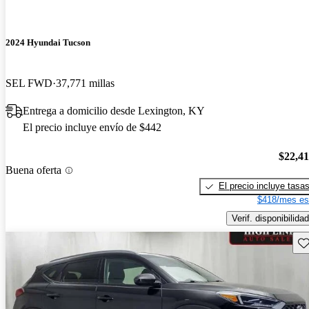
2024 Hyundai Tucson
SEL FWD
37,771 millas
Entrega a domicilio desde Lexington, KY
El precio incluye envío de $442
$22,4
Buena oferta
El precio incluye tasa
$418/mes es
Verif. disponibilidad
Gu