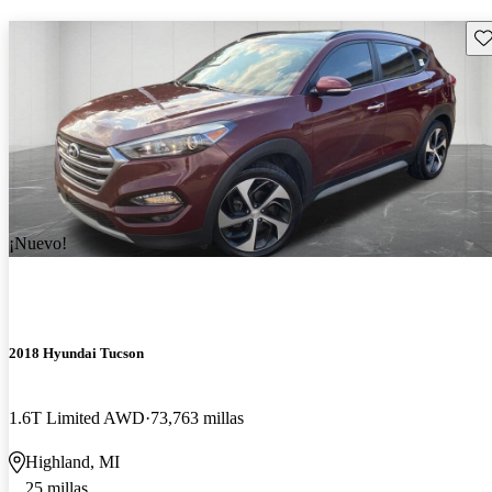
Gu
¡Nuevo!
2018 Hyundai Tucson
1.6T Limited AWD
73,763 millas
Highland, MI
25 millas