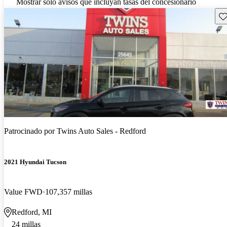
Mostrar solo avisos que incluyan tasas del concesionario
Gu
Patrocinado por
Twins Auto Sales - Redford
2021 Hyundai Tucson
Value FWD
107,357 millas
Redford, MI
24 millas