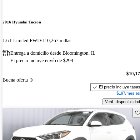
2016 Hyundai Tucson
1.6T Limited FWD
110,267 millas
Entrega a domicilio desde Bloomington, IL
El precio incluye envío de $299
$10,1
Buena oferta
El precio incluye tasa
$197/mes es
Verif. disponibilidad
Gu