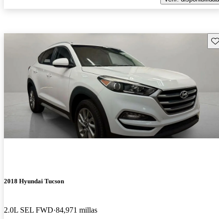
Gu
2018 Hyundai Tucson
2.0L SEL FWD
84,971 millas