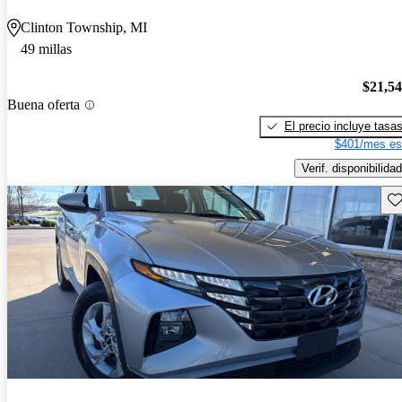
Clinton Township, MI
49 millas
$21,5
Buena oferta
El precio incluye tasa
$401/mes es
Verif. disponibilidad
Gu