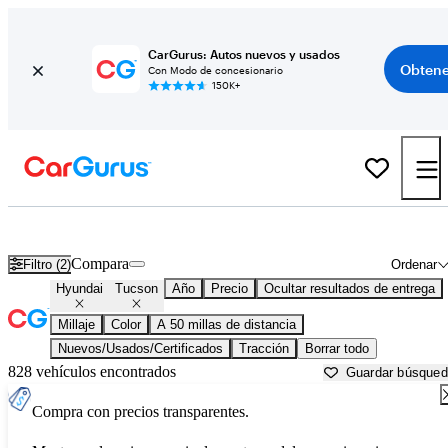
CarGurus: Autos nuevos y usados
Obtene
Con Modo de concesionario
150K+
Hyundai Tucson usados en venta cerca de
Ann Arbor, MI
Compara
Filtro (2)
Ordenar
Hyundai
Tucson
Año
Precio
Ocultar resultados de entrega
Millaje
Color
A 50 millas de distancia
Nuevos/Usados/Certificados
Tracción
Borrar todo
828 vehículos encontrados
Guardar búsque
Compra con precios transparentes.