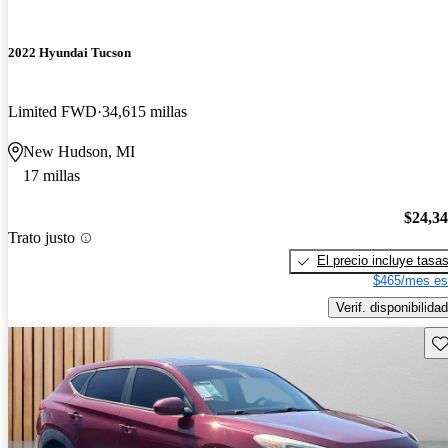
2022 Hyundai Tucson
Limited FWD
34,615 millas
New Hudson, MI
17 millas
$24,3
Trato justo
El precio incluye tasa
$465/mes es
Verif. disponibilidad
Gu