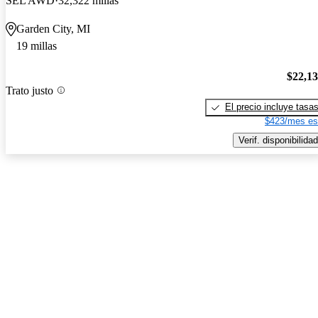
SEL AWD
32,322 millas
Garden City, MI
19 millas
$22,1
Trato justo
El precio incluye tasa
$423/mes es
Verif. disponibilidad