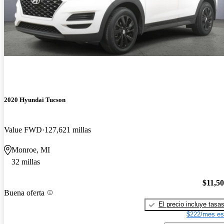
2020 Hyundai Tucson
Value FWD
127,621 millas
Monroe, MI
32 millas
$11,5
Buena oferta
El precio incluye tasa
$222/mes es