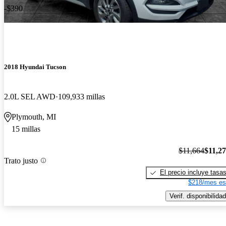
-$390
2018 Hyundai Tucson
2.0L SEL AWD
109,933 millas
Plymouth, MI
15 millas
$11,664
$11,2
Trato justo
El precio incluye tasa
$218/mes es
Verif. disponibilidad