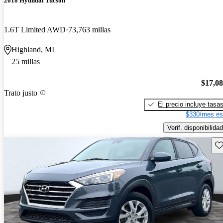
2018 Hyundai Tucson
1.6T Limited AWD
73,763 millas
Highland, MI
25 millas
$17,0
Trato justo
El precio incluye tasa
$330/mes es
Verif. disponibilidad
Gu