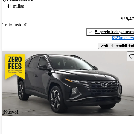
44 millas
$29,4
Trato justo
El precio incluye tasa
$320/mes es
Verif. disponibilidad
Gu
¡Nuevo!