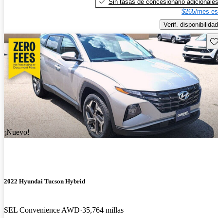
Sin tasas de concesionario adicionale
$265/mes es
Verif. disponibilidad
Gu
¡Nuevo!
2022 Hyundai Tucson Hybrid
SEL Convenience AWD
35,764 millas