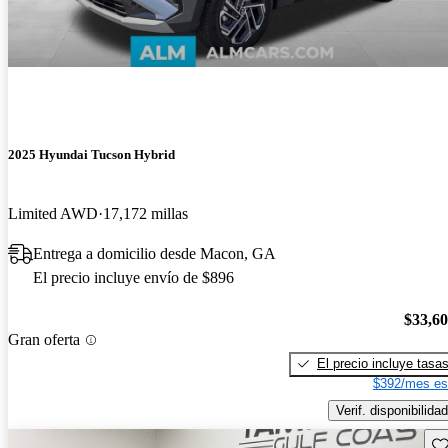
2025 Hyundai Tucson Hybrid
Limited AWD
17,172 millas
Entrega a domicilio desde Macon, GA
El precio incluye envío de $896
$33,6
Gran oferta
El precio incluye tasa
$392/mes es
Verif. disponibilidad
Gu