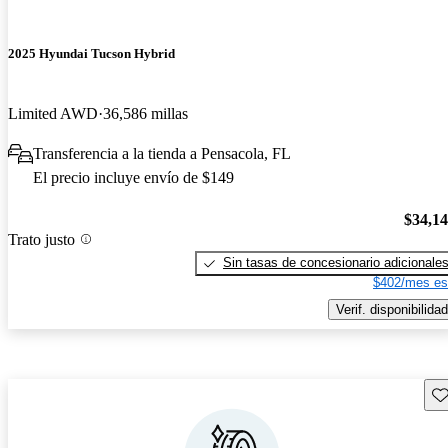
2025 Hyundai Tucson Hybrid
Limited AWD
36,586 millas
Transferencia a la tienda a Pensacola, FL
El precio incluye envío de $149
$34,1
Trato justo
Sin tasas de concesionario adicionale
$402/mes es
Verif. disponibilidad
Gu