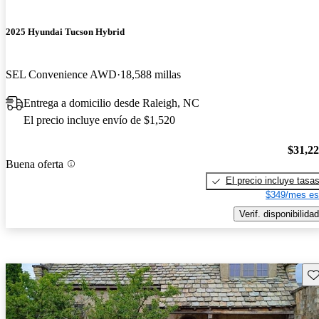
2025 Hyundai Tucson Hybrid
SEL Convenience AWD
18,588 millas
Entrega a domicilio desde Raleigh, NC
El precio incluye envío de $1,520
$31,2
Buena oferta
El precio incluye tasa
$349/mes es
Verif. disponibilidad
Gu