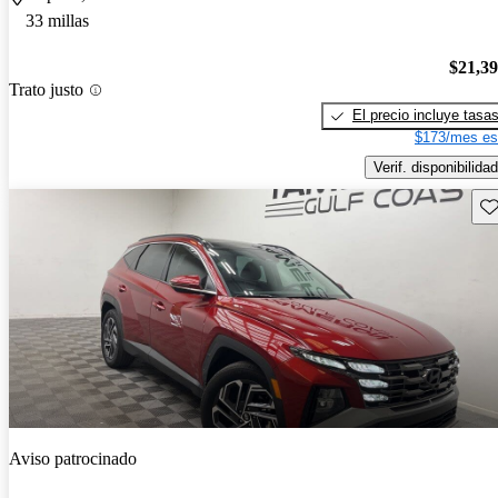
33 millas
$21,3
Trato justo
El precio incluye tasa
$173/mes es
Verif. disponibilidad
Gu
Aviso patrocinado