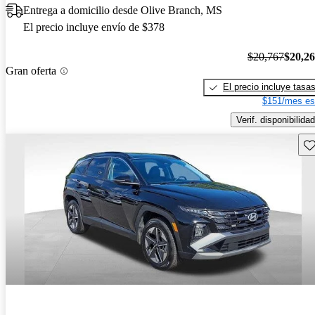
Entrega a domicilio desde Olive Branch, MS
El precio incluye envío de $378
$20,767
$20,2
Gran oferta
El precio incluye tasa
$151/mes es
Verif. disponibilidad
Gu