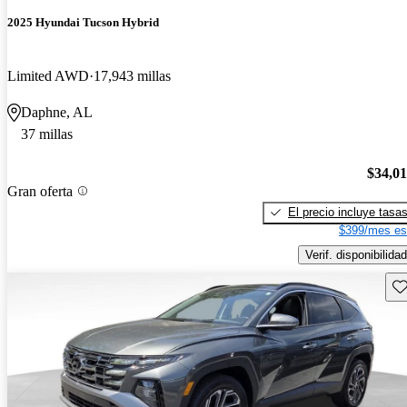
2025 Hyundai Tucson Hybrid
Limited AWD
17,943 millas
Daphne, AL
37 millas
$34,0
Gran oferta
El precio incluye tasa
$399/mes es
Verif. disponibilidad
Gu