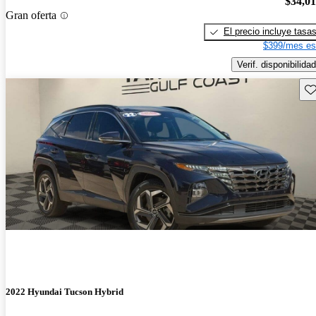
$34,0
Gran oferta
El precio incluye tasa
$399/mes es
Verif. disponibilidad
Gu
2022 Hyundai Tucson Hybrid