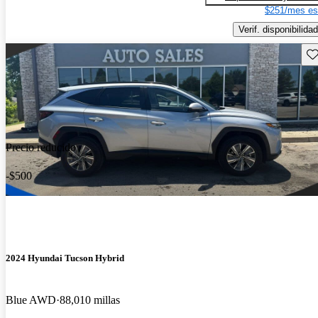
$251/mes es
Verif. disponibilidad
Gu
Precio reducido
-$500
2024 Hyundai Tucson Hybrid
Blue AWD
88,010 millas