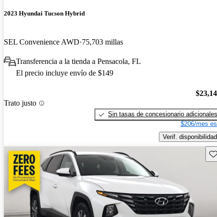
2023 Hyundai Tucson Hybrid
SEL Convenience AWD
75,703 millas
Transferencia a la tienda a Pensacola, FL
El precio incluye envío de $149
$23,1
Trato justo
Sin tasas de concesionario adicionale
$206/mes es
Verif. disponibilidad
Gu