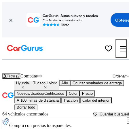
CarGurus: Autos nuevos y usados
Obtene
Con Modo de concesionario
150K+
Hyundai Tucson Hybrid usados en venta cerca de
Atmore, AL
Compara
Filtro (2)
Ordenar
Hyundai
Tucson Hybrid
Año
Ocultar resultados de entrega
Nuevos/Usados/Certificados
Color
Precio
A 100 millas de distancia
Tracción
Color del interior
Borrar todo
64 vehículos encontrados
Guardar búsque
Compra con precios transparentes.