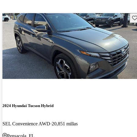
Gu
2024 Hyundai Tucson Hybrid
SEL Convenience AWD
20,851 millas
Pensacola, FL