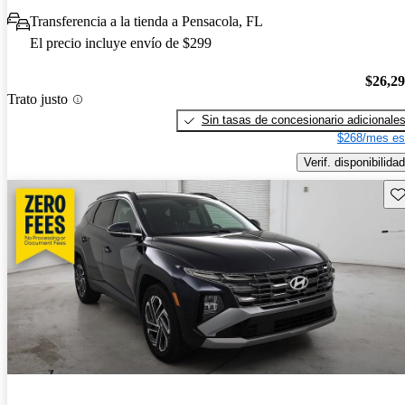
Transferencia a la tienda a Pensacola, FL
El precio incluye envío de $299
$26,2
Trato justo
Sin tasas de concesionario adicionale
$268/mes es
Verif. disponibilidad
Gu