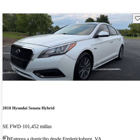
Gu
Precio reducido
-$1,000
2016 Hyundai Sonata Hybrid
SE FWD
101,452 millas
Entrega a domicilio desde Fredericksburg, VA