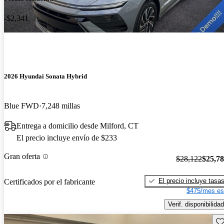
-$2,341
2026 Hyundai Sonata Hybrid
Blue FWD
7,248 millas
Entrega a domicilio desde Milford, CT
El precio incluye envío de $233
Gran oferta
$28,122
$25,7
El precio incluye tasa
Certificados por el fabricante
$475/mes es
Verif. disponibilidad
Gu