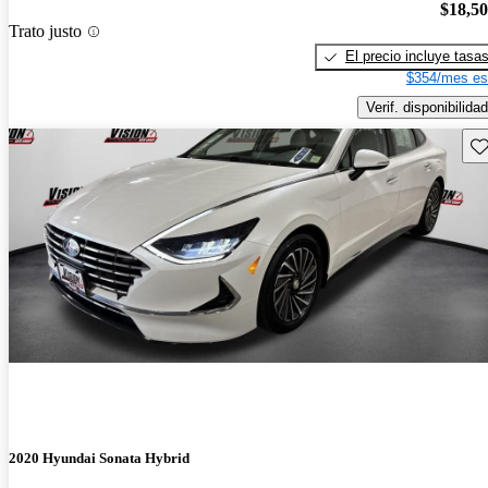
$18,5
Trato justo
El precio incluye tasa
$354/mes es
Verif. disponibilidad
Gu
2020 Hyundai Sonata Hybrid