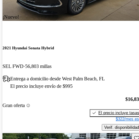
¡Nuevo!
2021 Hyundai Sonata Hybrid
SEL FWD
56,803 millas
Entrega a domicilio desde West Palm Beach, FL
El precio incluye envío de $995
$16,8
Gran oferta
El precio incluye tasa
$322/mes es
Verif. disponibilidad
Gu