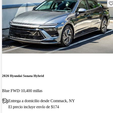
Gu
Precio reducido
-$600
2026 Hyundai Sonata Hybrid
Blue FWD
10,400 millas
Entrega a domicilio desde Commack, NY
El precio incluye envío de $174