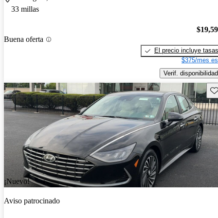
33 millas
$19,5
Buena oferta
El precio incluye tasa
$375/mes es
Verif. disponibilidad
Gu
¡Nuevo!
Aviso patrocinado