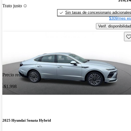
Trato justo
Sin tasas de concesionario adicionale
$309/mes es
Verif. disponibilidad
Gu
Precio reducido
-$1,998
2025 Hyundai Sonata Hybrid