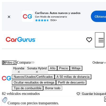
CarGurus: Autos nuevos y usados
Obtene
Con Modo de concesionario
150K+
Hyundai Sonata Hybrid usados en venta cerca de
Allentown, PA
Compara
Filtro (2)
Ordenar
Hyundai
Sonata Hybrid
Año
Precio
Millaje
Nuevos/Usados/Certificados
A 50 millas de distancia
Ocultar resultados de entrega
Perfil de descuento
Tipo de combustible
Borrar todo
82 vehículos encontrados
Guardar búsque
Compra con precios transparentes.