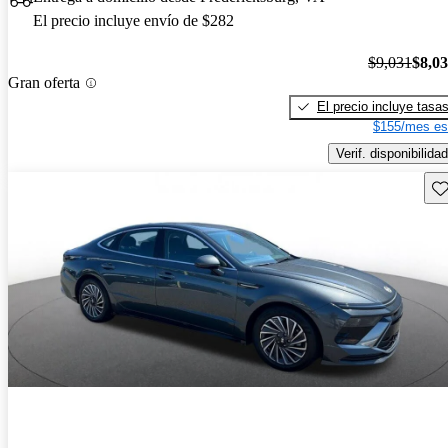
El precio incluye envío de $282
$9,031
$8,0
Gran oferta
El precio incluye tasa
$155/mes es
Verif. disponibilidad
Gu