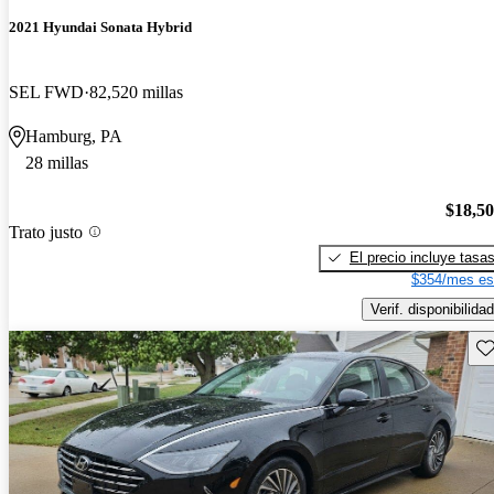
2021 Hyundai Sonata Hybrid
SEL FWD
82,520 millas
Hamburg, PA
28 millas
$18,5
Trato justo
El precio incluye tasa
$354/mes es
Verif. disponibilidad
Gu