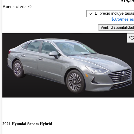
$19,5
Buena oferta
El precio incluye tasa
$375/mes es
Verif. disponibilidad
Gu
2021 Hyundai Sonata Hybrid