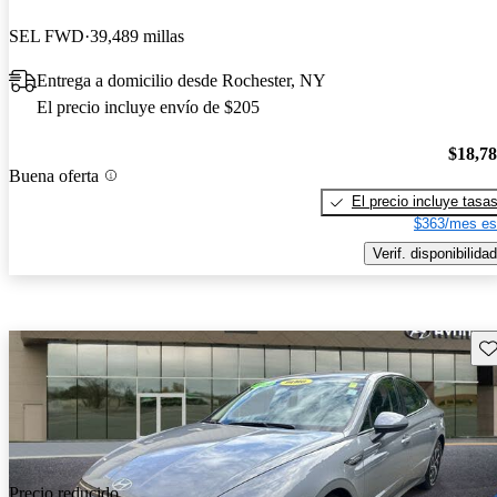
SEL FWD
39,489 millas
Entrega a domicilio desde Rochester, NY
El precio incluye envío de $205
$18,7
Buena oferta
El precio incluye tasa
$363/mes es
Verif. disponibilidad
Gu
Precio reducido