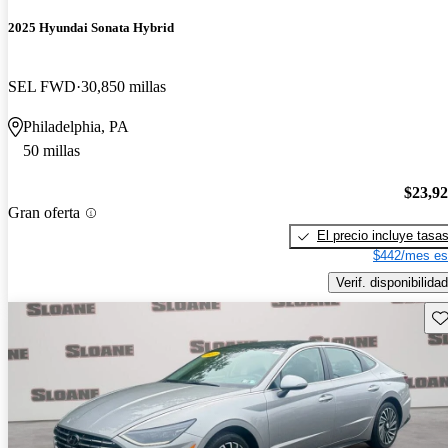
2025 Hyundai Sonata Hybrid
SEL FWD
30,850 millas
Philadelphia, PA
50 millas
$23,9
Gran oferta
El precio incluye tasa
$442/mes es
Verif. disponibilidad
Gu