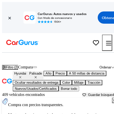
CarGurus: Autos nuevos y usados
Obtene
Con Modo de concesionario
150K+
Hyundai Palisade usados en venta cerca de
Bartlesville, OK
Compara
Filtro (2)
Ordenar
Hyundai
Palisade
Año
Precio
A 50 millas de distancia
Ocultar resultados de entrega
Color
Millaje
Tracción
Nuevos/Usados/Certificados
Borrar todo
409 vehículos encontrados
Guardar búsque
Compra con precios transparentes.