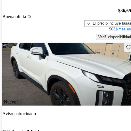
$36,6
Buena oferta
El precio incluye tasa
$631/mes es
Verif. disponibilidad
Gu
¡Nuevo!
Aviso patrocinado