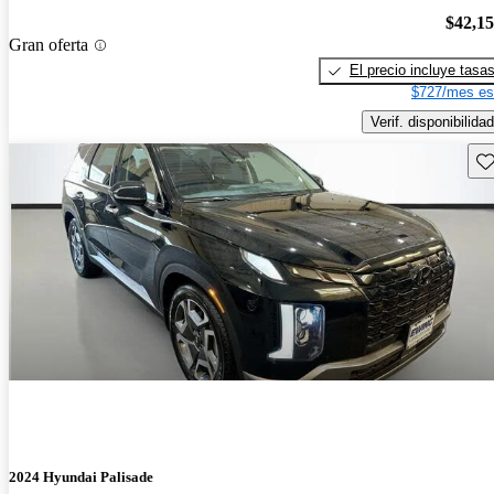
$42,1
Gran oferta
El precio incluye tasa
$727/mes es
Verif. disponibilidad
Gu
2024 Hyundai Palisade