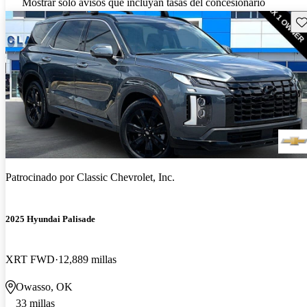
Mostrar solo avisos que incluyan tasas del concesionario
Gu
Patrocinado por
Classic Chevrolet, Inc.
2025 Hyundai Palisade
XRT FWD
12,889 millas
Owasso, OK
33 millas