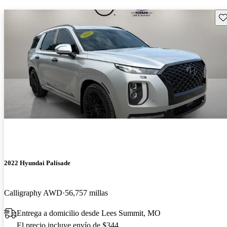
Gu
2022 Hyundai Palisade
Calligraphy AWD
56,757 millas
Entrega a domicilio desde Lees Summit, MO
El precio incluye envío de $344