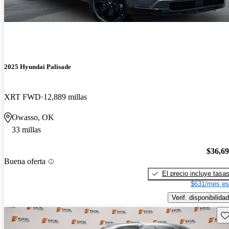
2025 Hyundai Palisade
XRT FWD
12,889 millas
Owasso, OK
33 millas
$36,6
Buena oferta
El precio incluye tasa
$631/mes es
Verif. disponibilidad
Gu