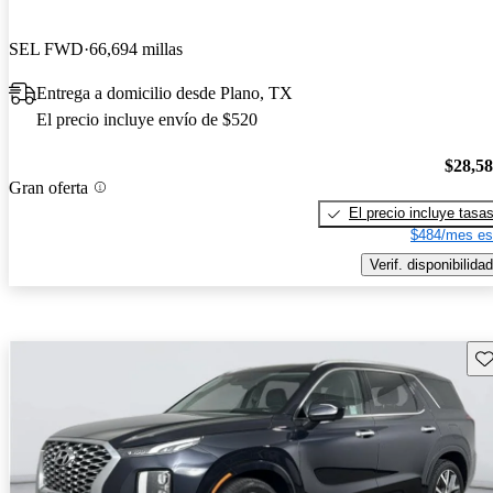
SEL FWD
66,694 millas
Entrega a domicilio desde Plano, TX
El precio incluye envío de $520
$28,5
Gran oferta
El precio incluye tasa
$484/mes es
Verif. disponibilidad
Gu