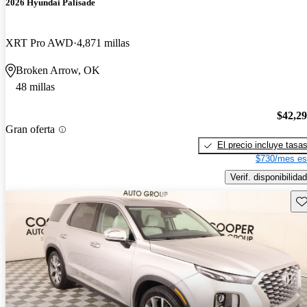
2026 Hyundai Palisade
XRT Pro AWD
4,871 millas
Broken Arrow, OK
48 millas
$42,2
Gran oferta
El precio incluye tasa
$730/mes es
Verif. disponibilidad
Gu