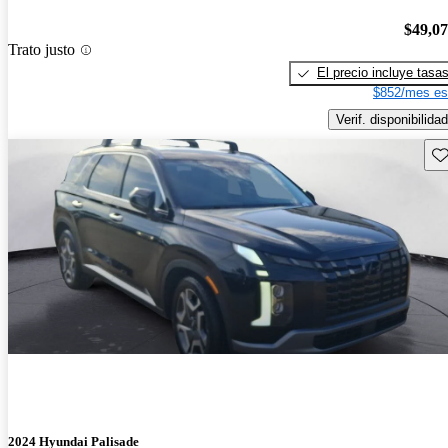
$49,0
Trato justo
El precio incluye tasa
$852/mes es
Verif. disponibilidad
Gu
2024 Hyundai Palisade