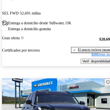
SEL FWD
52,691 millas
Entrega a domicilio desde Stillwater, OK
Entrega a domicilio gratuita
Gran oferta
$28,6
El precio incluye tasa
Certificados por terceros
$486/mes es
Verif. disponibilidad
Gu