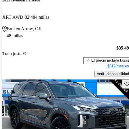
2023 Hyundai Palisade
XRT AWD
32,484 millas
Broken Arrow, OK
48 millas
$35,4
Trato justo
El precio incluye tasa
$612/mes es
Verif. disponibilidad
Gu