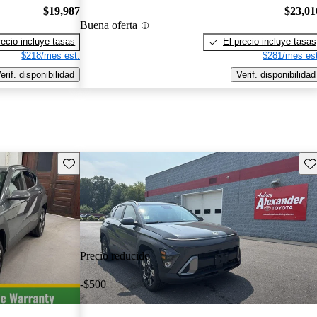
$19,987
$23,01
Buena oferta
recio incluye tasas
El precio incluye tasas
$218/mes est.
$281/mes est
erif. disponibilidad
Verif. disponibilidad
Guarda este Aviso
Gu
Precio reducido
-$500