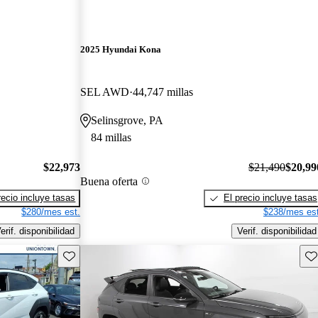
2025 Hyundai Kona
SEL AWD
44,747 millas
Selinsgrove, PA
84 millas
$22,973
$21,490
$20,99
Buena oferta
recio incluye tasas
El precio incluye tasas
$280/mes est.
$238/mes est
erif. disponibilidad
Verif. disponibilidad
Guarda este Aviso
Gu