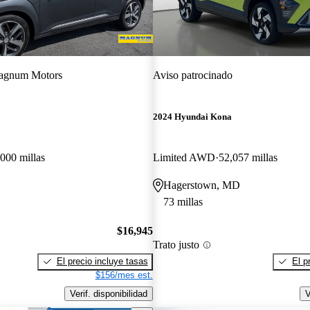
agnum Motors
Aviso patrocinado
2024 Hyundai Kona
000 millas
Limited AWD
52,057 millas
Hagerstown, MD
73 millas
$16,945
Trato justo
El precio incluye tasas
El p
$156/mes est.
Verif. disponibilidad
V