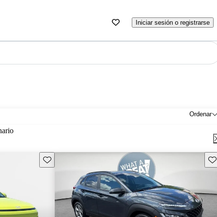
Iniciar sesión o registrarse
Ordenar
nario
Guarda este Aviso
Gu