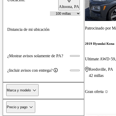
Altoona, PA
¡Nuevo!
Patrocinado por
M
Distancia de mi ubicación
2019 Hyundai Kona
¿Mostrar avisos solamente de PA?
Ultimate AWD
59,
Reedsville, PA
¿Incluir avisos con entrega?
42 millas
Marca y modelo
Gran oferta
Precio y pago