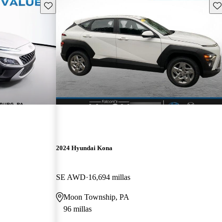
Guarda este Aviso
Gu
2024 Hyundai Kona
SE AWD
16,694 millas
Moon Township, PA
96 millas