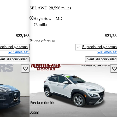
SEL AWD
28,596 millas
Hagerstown, MD
73 millas
$22,163
$21,28
Buena oferta
recio incluye tasas
El precio incluye tasas
$265/mes est.
$245/mes est
erif. disponibilidad
Verif. disponibilidad
Guarda este Aviso
Gu
Precio reducido
-$600