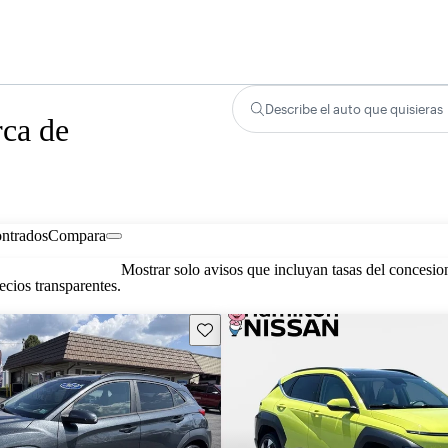
Describe el auto que quisieras
rca de
ontrados
Compara
Mostrar solo avisos que incluyan tasas del concesio
cios transparentes.
Guarda este Aviso