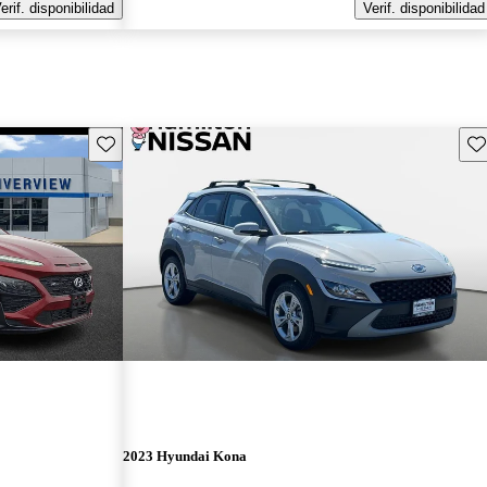
erif. disponibilidad
Verif. disponibilidad
Guarda este Aviso
Gu
2023 Hyundai Kona