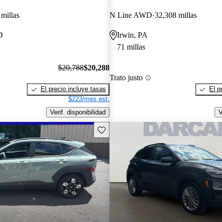
millas
N Line AWD
32,308 millas
D
Irwin, PA
71 millas
$20,788
$20,288
Trato justo
El precio incluye tasas
El p
$223/mes est.
Verif. disponibilidad
V
Guarda este Aviso