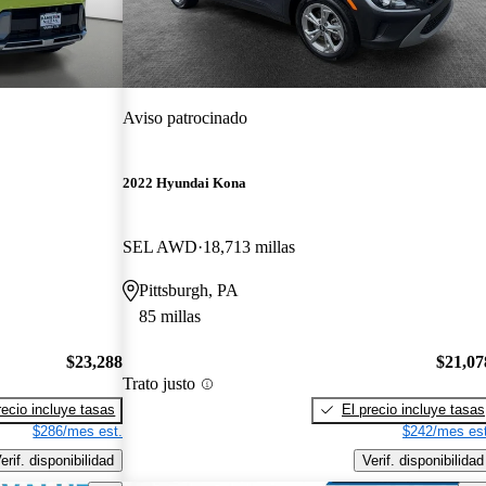
Aviso patrocinado
2022 Hyundai Kona
SEL AWD
18,713 millas
Pittsburgh, PA
85 millas
$23,288
$21,07
Trato justo
recio incluye tasas
El precio incluye tasas
$286/mes est.
$242/mes est
erif. disponibilidad
Verif. disponibilidad