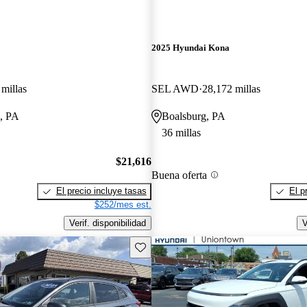
2025 Hyundai Kona
millas
SEL AWD
28,172 millas
, PA
Boalsburg, PA
36 millas
$21,616
Buena oferta
El precio incluye tasas
El p
$252/mes est.
Verif. disponibilidad
V
Guarda este Aviso