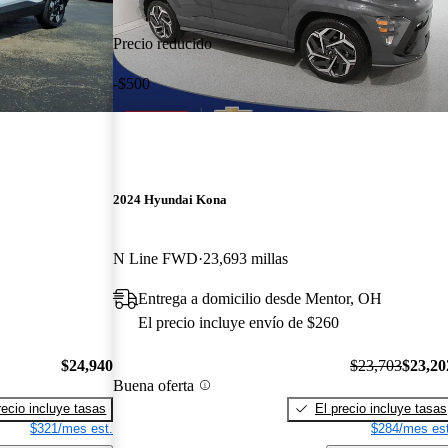
Precio reducido
-$500
2024 Hyundai Kona
N Line FWD
23,693 millas
Entrega a domicilio desde Mentor, OH
El precio incluye envío de $260
$24,940
$23,703
$23,20
Buena oferta
recio incluye tasas
El precio incluye tasas
$321/mes est.
$284/mes est