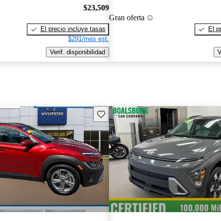
$23,509
Gran oferta
El precio incluye tasas
El p
$291/mes est.
Verif. disponibilidad
V
Guarda este Aviso