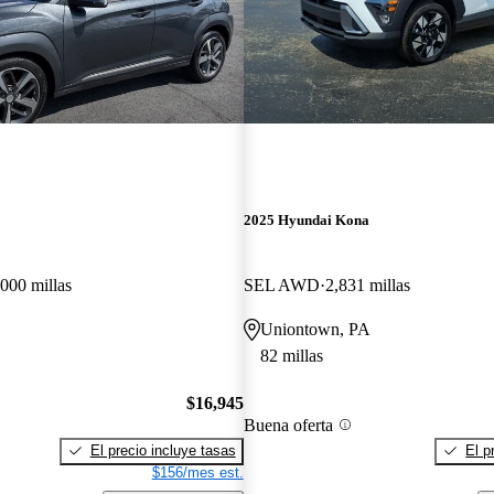
2025 Hyundai Kona
000 millas
SEL AWD
2,831 millas
Uniontown, PA
82 millas
$16,945
Buena oferta
El precio incluye tasas
El p
$156/mes est.