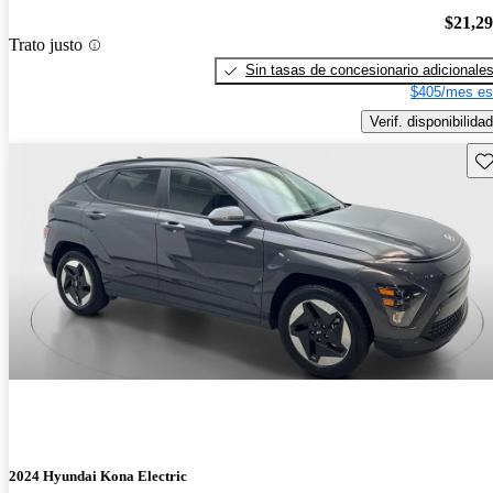
$21,2
Trato justo
Sin tasas de concesionario adicionale
$405/mes es
Verif. disponibilidad
Gu
2024 Hyundai Kona Electric