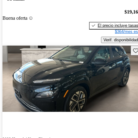
$19,1
Buena oferta
El precio incluye tasa
$364/mes es
Verif. disponibilidad
Gu