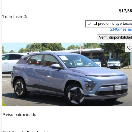
$17,5
Trato justo
El precio incluye tasa
$340/mes es
Verif. disponibilidad
Gu
Aviso patrocinado