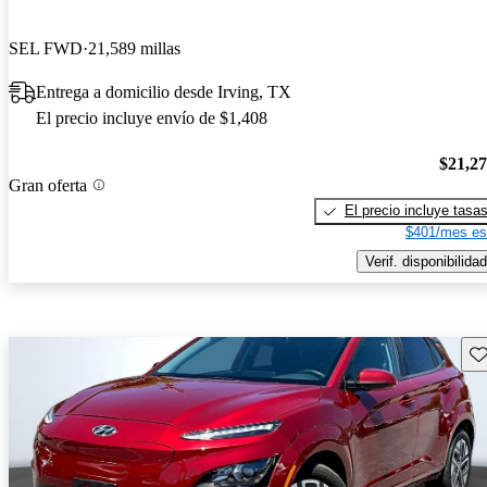
SEL FWD
21,589 millas
Entrega a domicilio desde Irving, TX
El precio incluye envío de $1,408
$21,2
Gran oferta
El precio incluye tasa
$401/mes es
Verif. disponibilidad
Gu