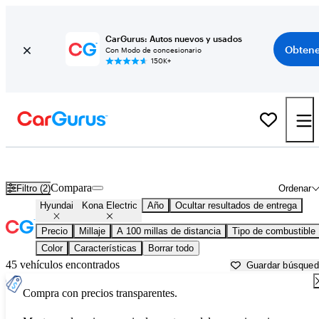
CarGurus: Autos nuevos y usados
Obtene
Con Modo de concesionario
150K+
Hyundai Kona Electric usados en venta cerca de
Auburn, CA
Compara
Filtro (2)
Ordenar
Hyundai
Kona Electric
Año
Ocultar resultados de entrega
Precio
Millaje
A 100 millas de distancia
Tipo de combustible
Color
Características
Borrar todo
45 vehículos encontrados
Guardar búsque
Compra con precios transparentes.