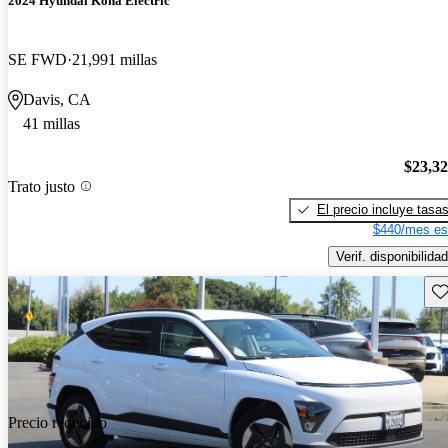
2024 Hyundai Kona Electric
SE FWD
21,991 millas
Davis, CA
41 millas
$23,3
Trato justo
El precio incluye tasa
$440/mes es
Verif. disponibilidad
Gu
Precio reducido