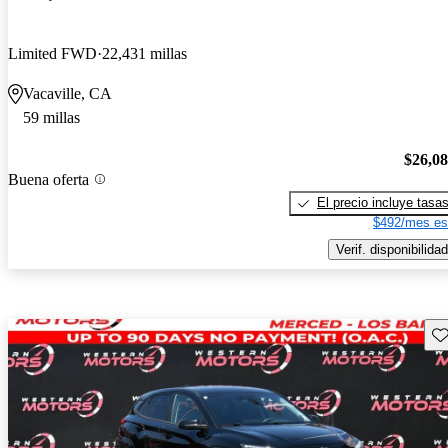
Limited FWD
22,431 millas
Vacaville, CA
59 millas
$26,0
Buena oferta
El precio incluye tasa
$492/mes es
Verif. disponibilidad
Gu