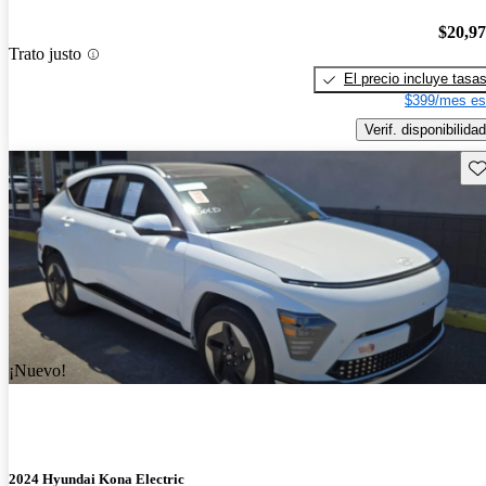
$20,9
Trato justo
El precio incluye tasa
$399/mes es
Verif. disponibilidad
Gu
¡Nuevo!
2024 Hyundai Kona Electric