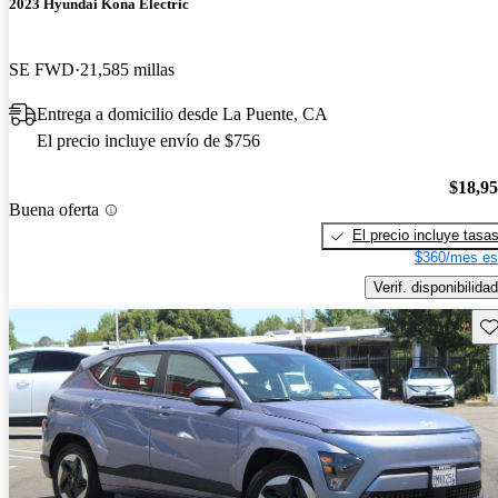
2023 Hyundai Kona Electric
SE FWD
21,585 millas
Entrega a domicilio desde La Puente, CA
El precio incluye envío de $756
$18,9
Buena oferta
El precio incluye tasa
$360/mes es
Verif. disponibilidad
Gu