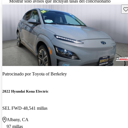
Mostrar solo avisos que incluyan tasas del concesionario
Gu
Patrocinado por
Toyota of Berkeley
2022 Hyundai Kona Electric
SEL FWD
48,541 millas
Albany, CA
97 millas