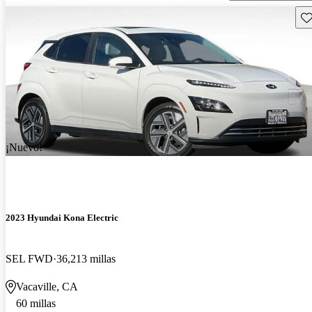
Gu
¡Nuevo!
2023 Hyundai Kona Electric
SEL FWD
36,213 millas
Vacaville, CA
60 millas