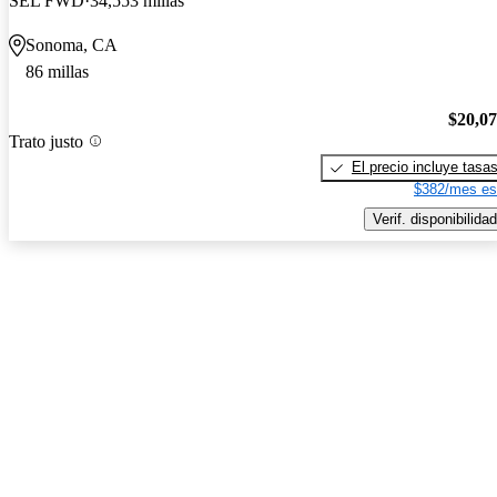
SEL FWD
34,553 millas
Sonoma, CA
86 millas
$20,0
Trato justo
El precio incluye tasa
$382/mes es
Verif. disponibilidad