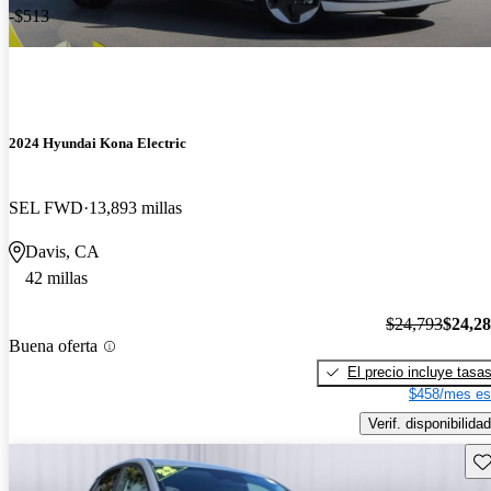
-$513
2024 Hyundai Kona Electric
SEL FWD
13,893 millas
Davis, CA
42 millas
$24,793
$24,2
Buena oferta
El precio incluye tasa
$458/mes es
Verif. disponibilidad
Gu