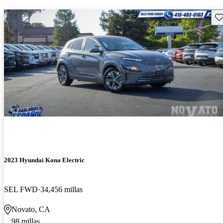
Gu
2023 Hyundai Kona Electric
SEL FWD
34,456 millas
Novato, CA
98 millas