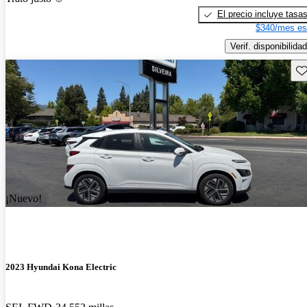
El precio incluye tasa
$340/mes es
Verif. disponibilidad
Gu
¡Nuevo!
2023 Hyundai Kona Electric