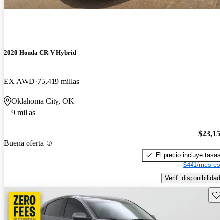
2020 Honda CR-V Hybrid
EX AWD
75,419 millas
Oklahoma City, OK
9 millas
$23,1
Buena oferta
El precio incluye tasa
$441/mes es
Verif. disponibilidad
Gu