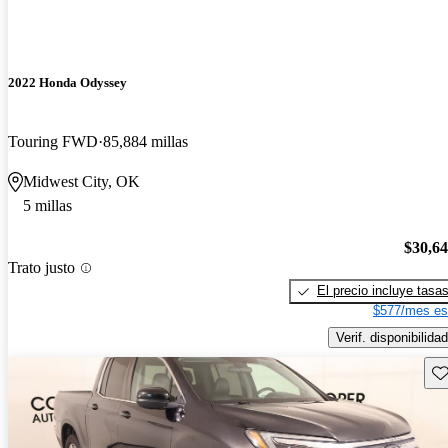
2022 Honda Odyssey
Touring FWD
85,884 millas
Midwest City, OK
5 millas
$30,6
Trato justo
El precio incluye tasa
$577/mes es
Verif. disponibilidad
Gu