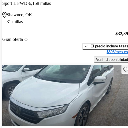
Sport-L FWD
6,158 millas
Shawnee, OK
31 millas
$32,8
Gran oferta
El precio incluye tasa
$598/mes es
Verif. disponibilidad
Gu