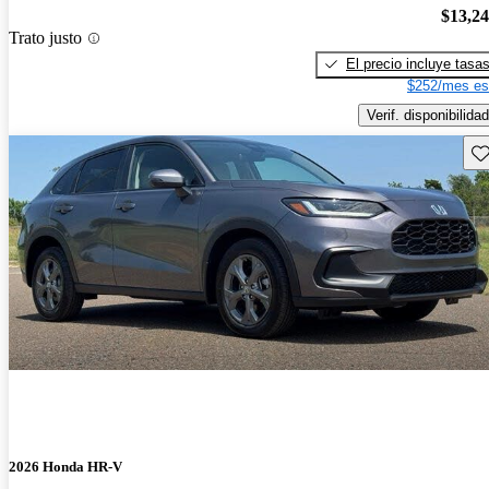
$13,2
Trato justo
El precio incluye tasa
$252/mes es
Verif. disponibilidad
Gu
2026 Honda HR-V