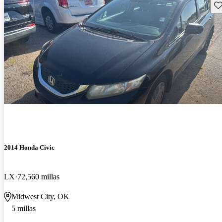
Gu
2014 Honda Civic
LX
72,560 millas
Midwest City, OK
5 millas