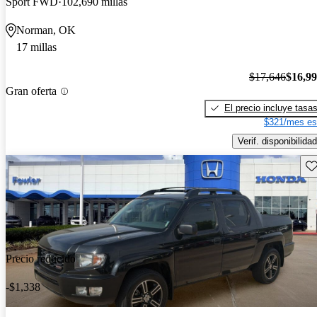
Sport FWD
102,690 millas
Norman, OK
17 millas
$17,646
$16,9
Gran oferta
El precio incluye tasa
$321/mes es
Verif. disponibilidad
Gu
Precio reducido
-$1,338