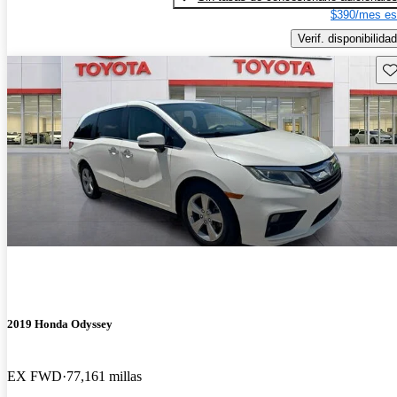
$390/mes es
Verif. disponibilidad
Gu
2019 Honda Odyssey
EX FWD
77,161 millas