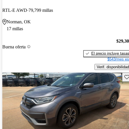
RTL-E AWD
79,799 millas
Norman, OK
17 millas
$29,3
Buena oferta
El precio incluye tasa
$543/mes es
Verif. disponibilidad
Gu