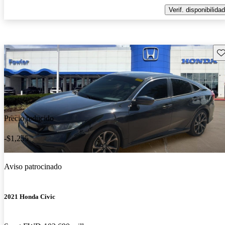
Verif. disponibilidad
Gu
Precio reducido
-$1,255
Aviso patrocinado
2021 Honda Civic