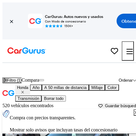
CarGurus: Autos nuevos y usados
Obtene
Con Modo de concesionario
150K+
Autos Honda usados en venta cerca de
Oklahoma City, OK
Compara
Filtro (1)
Ordenar
Honda
Año
A 50 millas de distancia
Millaje
Color
Transmisión
Borrar todo
520 vehículos encontrados
Guardar búsque
Compra con precios transparentes.
Mostrar solo avisos que incluyan tasas del concesionario