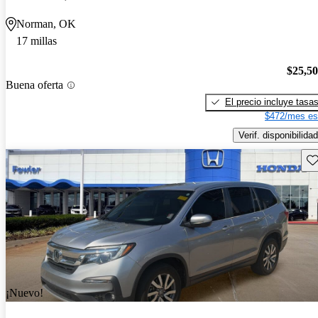
Norman, OK
17 millas
$25,5
Buena oferta
El precio incluye tasa
$472/mes es
Verif. disponibilidad
Gu
¡Nuevo!