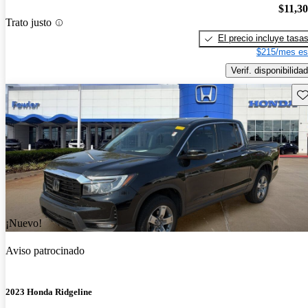
$11,3
Trato justo
El precio incluye tasa
$215/mes es
Verif. disponibilidad
Gu
¡Nuevo!
Aviso patrocinado
2023 Honda Ridgeline