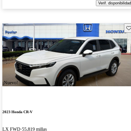
Verif. disponibilidad
Gu
¡Nuevo!
2023 Honda CR-V
LX FWD
55,819 millas