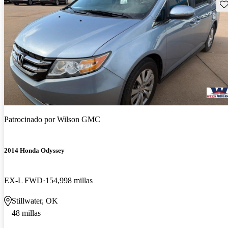
Gu
Patrocinado por
Wilson GMC
2014 Honda Odyssey
EX-L FWD
154,998 millas
Stillwater, OK
48 millas