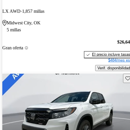
LX AWD
1,857 millas
Midwest City, OK
5 millas
$26,6
Gran oferta
El precio incluye tasa
$484/mes es
Verif. disponibilidad
Gu