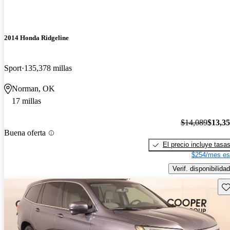
2014 Honda Ridgeline
Sport
135,378 millas
Norman, OK
17 millas
$14,089
$13,3
Buena oferta
El precio incluye tasa
$254/mes es
Verif. disponibilidad
Gu