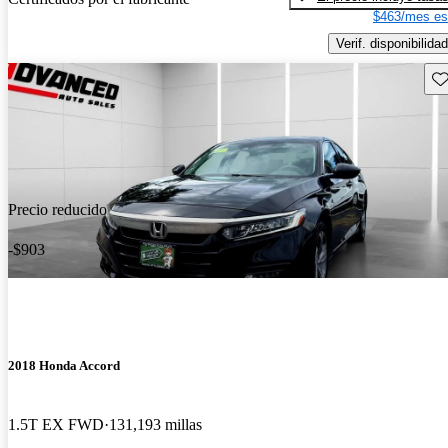
$463/mes es
Verif. disponibilidad
Gu
Precio reducido
-$903
2018 Honda Accord
1.5T EX FWD
131,193 millas