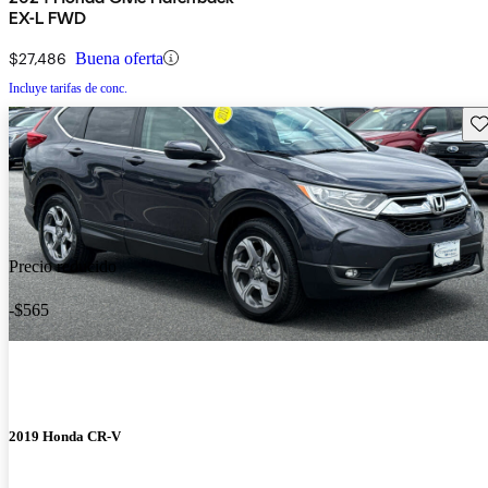
EX-L FWD
$27,486
Buena oferta
Incluye tarifas de conc.
Gu
Precio reducido
-$565
2019 Honda CR-V