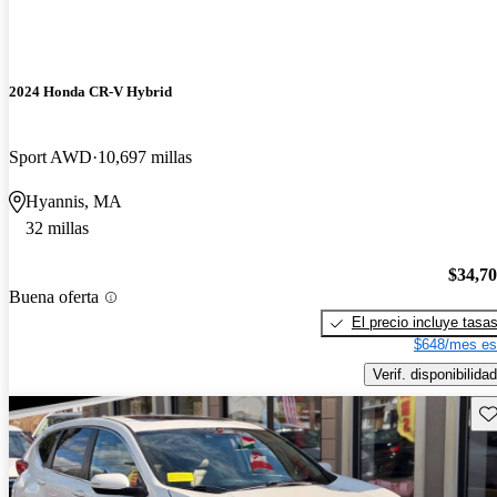
2024 Honda CR-V Hybrid
Sport AWD
10,697 millas
Hyannis, MA
32 millas
$34,7
Buena oferta
El precio incluye tasa
$648/mes es
Verif. disponibilidad
Gu