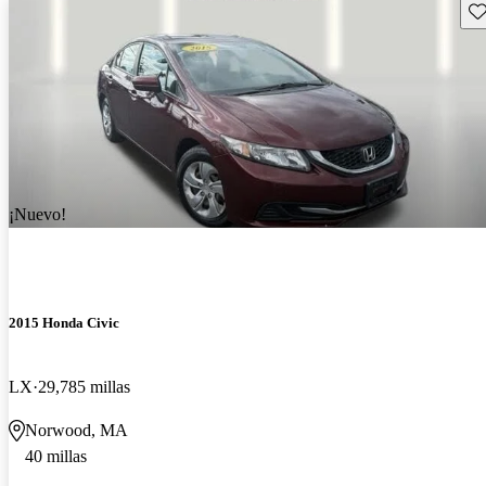
Gu
¡Nuevo!
2015 Honda Civic
LX
29,785 millas
Norwood, MA
40 millas