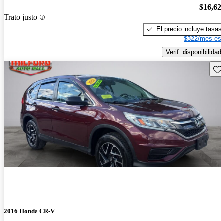
$16,6
Trato justo
El precio incluye tasa
$322/mes es
Verif. disponibilidad
Gu
2016 Honda CR-V