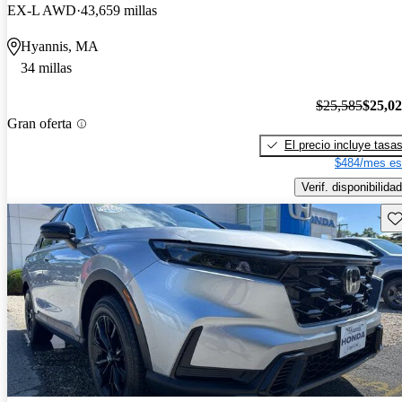
EX-L AWD
43,659 millas
Hyannis, MA
34 millas
$25,585
$25,0
Gran oferta
El precio incluye tasa
$484/mes es
Verif. disponibilidad
Gu