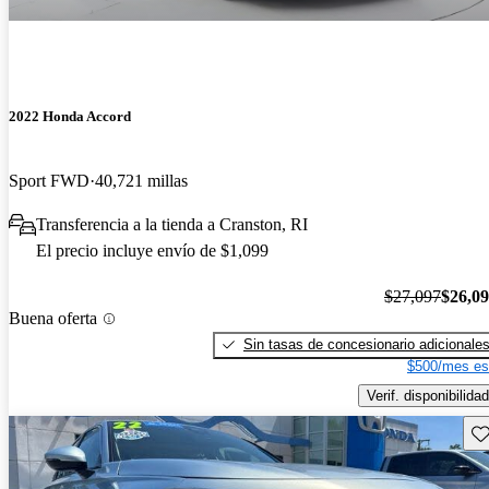
2022 Honda Accord
Sport FWD
40,721 millas
Transferencia a la tienda a Cranston, RI
El precio incluye envío de $1,099
$27,097
$26,0
Buena oferta
Sin tasas de concesionario adicionale
$500/mes es
Verif. disponibilidad
Gu