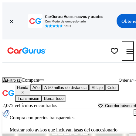
CarGurus: Autos nuevos y usados
Obtene
Con Modo de concesionario
150K+
Autos Honda usados en venta cerca de
New Bedford, MA
Compara
Filtro (1)
Ordenar
Honda
Año
A 50 millas de distancia
Millaje
Color
Transmisión
Borrar todo
2,075 vehículos encontrados
Guardar búsque
Compra con precios transparentes.
Mostrar solo avisos que incluyan tasas del concesionario