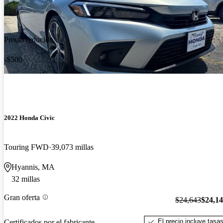
Precio reducido
-$500
2022 Honda Civic
Touring FWD
39,073 millas
Hyannis, MA
32 millas
Gran oferta
$24,643
$24,1
El precio incluye tasa
Certificados por el fabricante