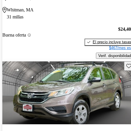
Whitman, MA
31 millas
$24,4
Buena oferta
El precio incluye tasa
$467/mes es
Verif. disponibilidad
Gu