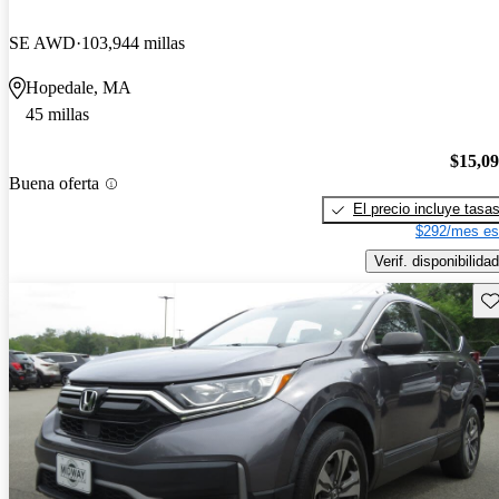
SE AWD
103,944 millas
Hopedale, MA
45 millas
$15,0
Buena oferta
El precio incluye tasa
$292/mes es
Verif. disponibilidad
Gu