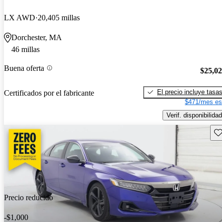
LX AWD
20,405 millas
Dorchester, MA
46 millas
Buena oferta
$25,0
El precio incluye tasa
Certificados por el fabricante
$471/mes es
Verif. disponibilidad
Gu
Precio reducido
-$1,000