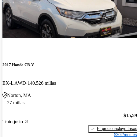
2017 Honda CR-V
EX-L AWD
140,526 millas
Norton, MA
27 millas
$15,5
Trato justo
El precio incluye tasa
$302/mes es