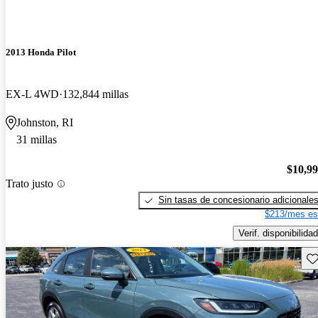
2013 Honda Pilot
EX-L 4WD
132,844 millas
Johnston, RI
31 millas
$10,9
Trato justo
Sin tasas de concesionario adicionale
$213/mes es
Verif. disponibilidad
Gu