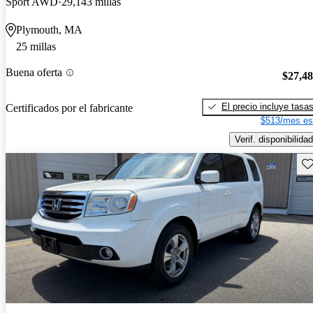
Sport AWD
29,143 millas
Plymouth, MA
25 millas
Buena oferta
$27,4
El precio incluye tasa
Certificados por el fabricante
$513/mes es
Verif. disponibilidad
Gu