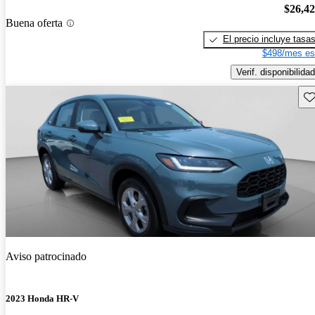
$26,4
Buena oferta
El precio incluye tasa
$498/mes es
Verif. disponibilidad
Gu
Aviso patrocinado
2023 Honda HR-V