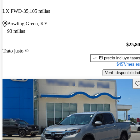
LX FWD
35,105 millas
Bowling Green, KY
93 millas
$25,8
Trato justo
El precio incluye tasa
$457/mes es
Verif. disponibilidad
Gu