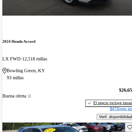
2024 Honda Accord
LX FWD
12,518 millas
Bowling Green, KY
93 millas
$26,6
Buena oferta
El precio incluye tasa
$473/mes es
Verif. disponibilidad
Gu