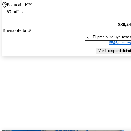
Paducah, KY
87 millas
$30,2
Buena oferta
El precio incluye tasa
$545/mes es
Verif. disponibilidad