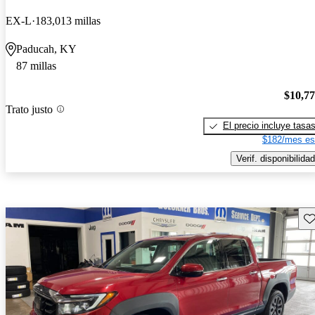
EX-L
183,013 millas
Paducah, KY
87 millas
$10,7
Trato justo
El precio incluye tasa
$182/mes es
Verif. disponibilidad
Gu