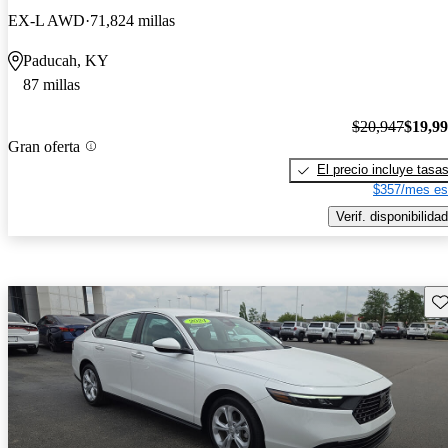
EX-L AWD
71,824 millas
Paducah, KY
87 millas
$20,947
$19,9
Gran oferta
El precio incluye tasa
$357/mes es
Verif. disponibilidad
Gu