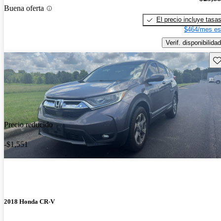
Buena oferta
El precio incluye tasa
$464/mes es
Verif. disponibilidad
Gu
Precio reducido
-$1,551
2018 Honda CR-V