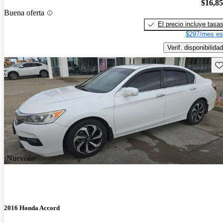
$16,8
Buena oferta
El precio incluye tasa
$297/mes es
Verif. disponibilidad
Gu
¡Nuevo!
2016 Honda Accord