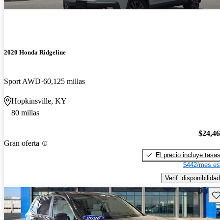
2020 Honda Ridgeline
Sport AWD
60,125 millas
Hopkinsville, KY
80 millas
$24,4
Gran oferta
El precio incluye tasa
$442/mes es
Verif. disponibilidad
Gu