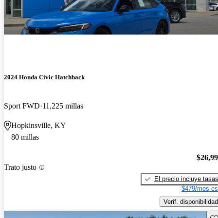
2024 Honda Civic Hatchback
Sport FWD
11,225 millas
Hopkinsville, KY
80 millas
$26,9
Trato justo
El precio incluye tasa
$479/mes es
Verif. disponibilidad
Gu