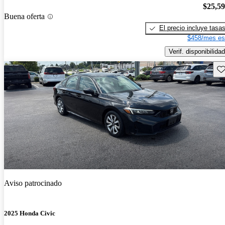
$25,5
Buena oferta
El precio incluye tasa
$458/mes es
Verif. disponibilidad
Gu
Aviso patrocinado
2025 Honda Civic