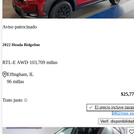
Aviso patrocinado
2022 Honda Ridgeline
RTL-E AWD
103,709 millas
Effingham, IL
96 millas
$25,7
Trato justo
El precio incluye tasa
$461/mes es
Verif. disponibilidad
Gu