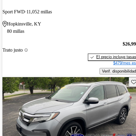
Sport FWD
11,052 millas
Hopkinsville, KY
80 millas
$26,9
Trato justo
El precio incluye tasa
$479/mes es
Verif. disponibilidad
Gu