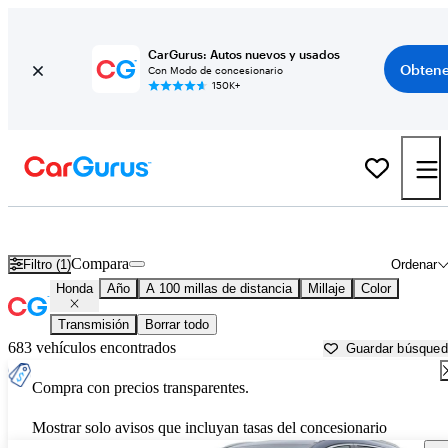
CarGurus: Autos nuevos y usados
Obtene
Con Modo de concesionario
150K+
Autos Honda usados en venta cerca de
Evansville, IN
Compara
Filtro (1)
Ordenar
Honda
Año
A 100 millas de distancia
Millaje
Color
Transmisión
Borrar todo
683 vehículos encontrados
Guardar búsque
Compra con precios transparentes.
Mostrar solo avisos que incluyan tasas del concesionario