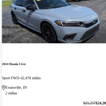
Precio reducido
-$1,055
2024 Honda Civic
Sport FWD
42,478 millas
Evansville, IN
2 millas
$25,257
$24,2