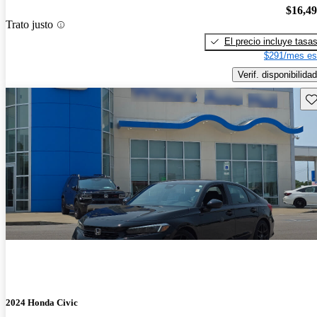
$16,4
Trato justo
El precio incluye tasa
$291/mes es
Verif. disponibilidad
Gu
2024 Honda Civic