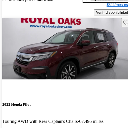
$624/mes es
Verif. disponibilidad
Gu
2022 Honda Pilot
Touring AWD with Rear Captain's Chairs
67,496 millas