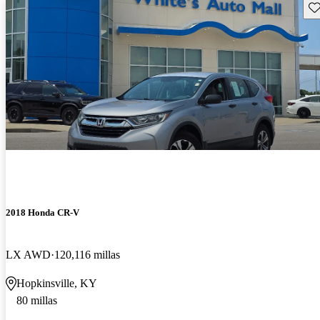
Gu
2018 Honda CR-V
LX AWD
120,116 millas
Hopkinsville, KY
80 millas