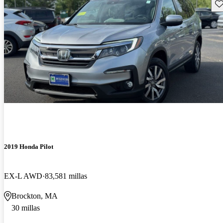
Gu
2019 Honda Pilot
EX-L AWD
83,581 millas
Brockton, MA
30 millas