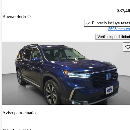
$37,4
Buena oferta
El precio incluye tasa
$693/mes es
Verif. disponibilidad
Gu
Aviso patrocinado