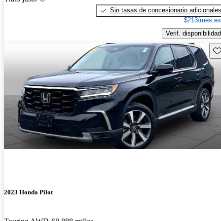
Sin tasas de concesionario adicionale
$213/mes es
Verif. disponibilidad
Gu
2023 Honda Pilot