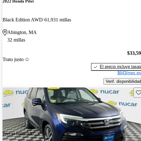
2022 Honda Pilot
Black Edition AWD
61,931 millas
Abington, MA
32 millas
$33,5
Trato justo
El precio incluye tasa
$643/mes es
Verif. disponibilidad
Gu
Precio reducido