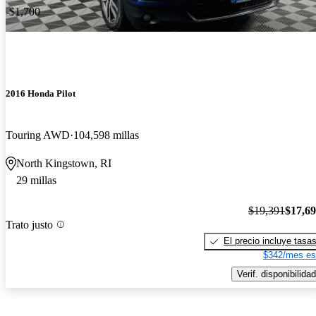
-$1,700
2016 Honda Pilot
Touring AWD
104,598 millas
North Kingstown, RI
29 millas
$19,391
$17,6
Trato justo
El precio incluye tasa
$342/mes es
Verif. disponibilidad