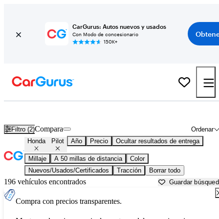
CarGurus: Autos nuevos y usados
Obtene
Con Modo de concesionario
150K+
Honda Pilot usados en venta cerca de
New Bedford, MA
Compara
Filtro (2)
Ordenar
Honda
Pilot
Año
Precio
Ocultar resultados de entrega
Millaje
A 50 millas de distancia
Color
Nuevos/Usados/Certificados
Tracción
Borrar todo
196 vehículos encontrados
Guardar búsque
Compra con precios transparentes.