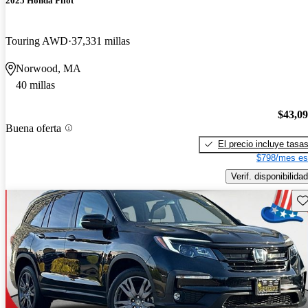
2025 Honda Pilot
Touring AWD
37,331 millas
Norwood, MA
40 millas
$43,0
Buena oferta
El precio incluye tasa
$798/mes es
Verif. disponibilidad
Gu