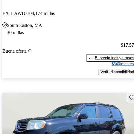
EX-L AWD
104,174 millas
South Easton, MA
30 millas
$17,5
Buena oferta
El precio incluye tasa
$340/mes es
Verif. disponibilidad
Gu