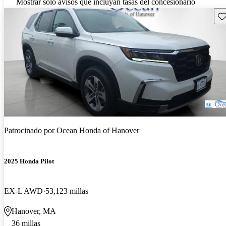
Mostrar solo avisos que incluyan tasas del concesionario
Gu
Patrocinado por
Ocean Honda of Hanover
2025 Honda Pilot
EX-L AWD
53,123 millas
Hanover, MA
36 millas