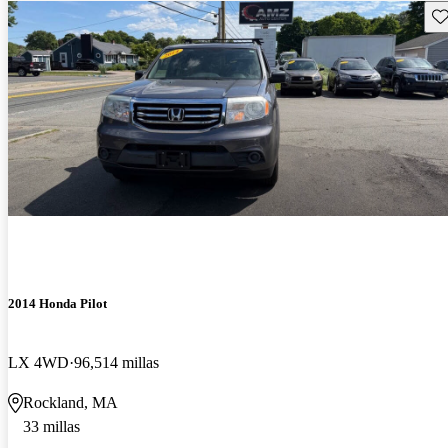
Gu
2014 Honda Pilot
LX 4WD
96,514 millas
Rockland, MA
33 millas