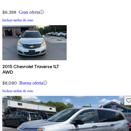
$6,398
Gran oferta
Incluye tarifas de conc.
2015 Chevrolet Traverse 1LT
AWD
$8,090
Buena oferta
Incluye tarifas de conc.
Gu