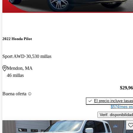
2022 Honda Pilot
Sport AWD
30,530 millas
Mendon, MA
46 millas
$29,9
Buena oferta
El precio incluye tasa
$574/mes es
Verif. disponibilidad
Gu