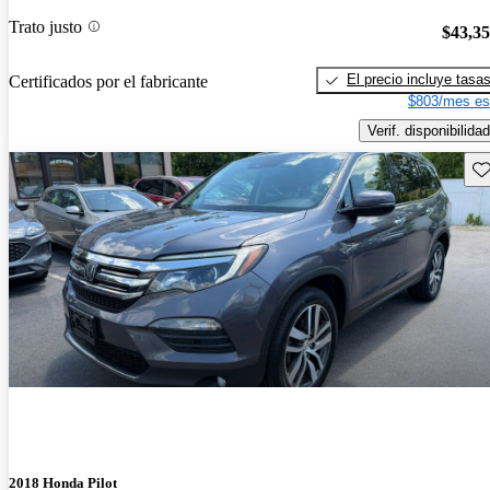
Trato justo
$43,3
El precio incluye tasa
Certificados por el fabricante
$803/mes es
Verif. disponibilidad
Gu
2018 Honda Pilot