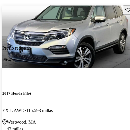
Gu
Precio reducido
-$641
2017 Honda Pilot
EX-L AWD
115,593 millas
Westwood, MA
42 millas