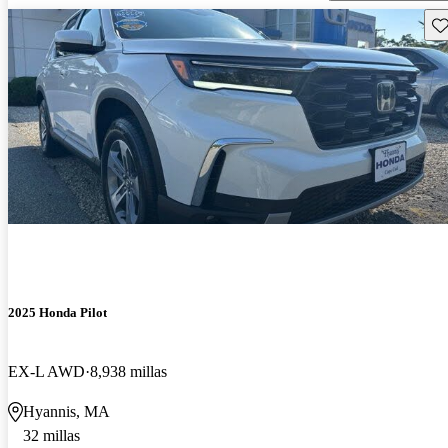
Gu
2025 Honda Pilot
EX-L AWD
8,938 millas
Hyannis, MA
32 millas