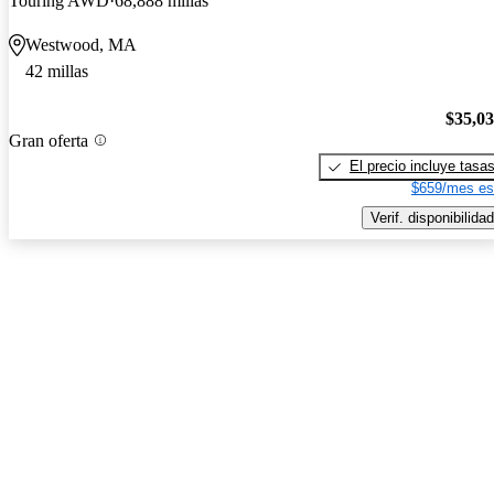
Touring AWD
68,888 millas
Westwood, MA
42 millas
$35,0
Gran oferta
El precio incluye tasa
$659/mes es
Verif. disponibilidad