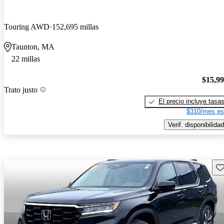
Touring AWD
152,695 millas
Taunton, MA
22 millas
$15,9
Trato justo
El precio incluye tasa
$310/mes es
Verif. disponibilidad
Gu