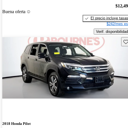
$12,4
Buena oferta
El precio incluye tasa
$242/mes es
Verif. disponibilidad
Gu
2018 Honda Pilot