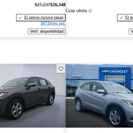
$27,237
$26,348
Gran oferta
El precio incluye tasas
El p
$473/mes est.
Verif. disponibilidad
V
Guarda este Aviso