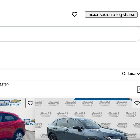
Iniciar sesión o registrarse
Ordenar
nario
Guarda este Aviso
Gu