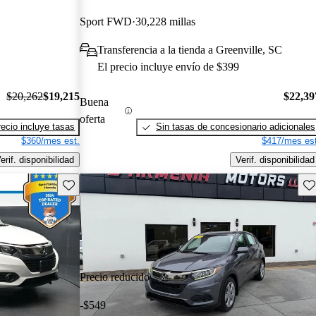
Sport FWD
30,228 millas
Transferencia a la tienda a Greenville, SC
El precio incluye envío de $399
$20,262
$19,215
$22,39
Buena
oferta
recio incluye tasas
Sin tasas de concesionario adicionales
$360/mes est.
$417/mes est
erif. disponibilidad
Verif. disponibilidad
Guarda este Aviso
Gu
Precio reducido
-$549