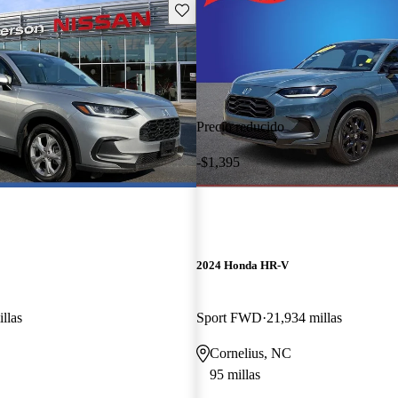
Guarda este Aviso
Precio reducido
-$1,395
2024 Honda HR-V
llas
Sport FWD
21,934 millas
Cornelius, NC
95 millas