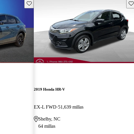
Guarda este Aviso
Gu
2019 Honda HR-V
EX-L FWD
51,639 millas
Shelby, NC
64 millas