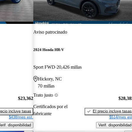
Aviso patrocinado
2024 Honda HR-V
Sport FWD
20,426 millas
Hickory, NC
70 millas
Trato justo
$23,362
$28,38
Certificados por el
recio incluye tasas
El precio incluye tasas
fabricante
$438/mes est.
$514/mes est
erif. disponibilidad
Verif. disponibilidad