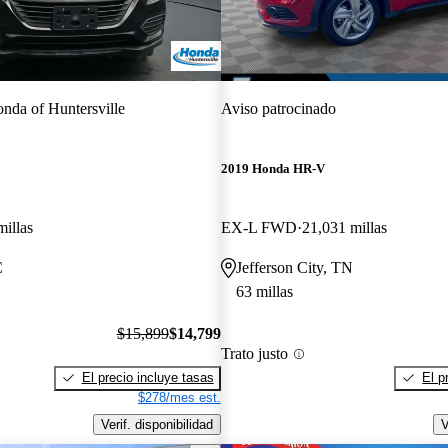
nda of Huntersville
Aviso patrocinado
2019 Honda HR-V
millas
EX-L FWD
21,031 millas
C
Jefferson City, TN
63 millas
$15,899
$14,799
Trato justo
El precio incluye tasas
El p
$278/mes est.
Verif. disponibilidad
V