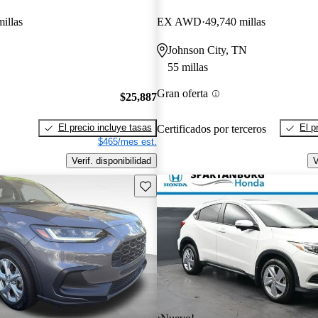
illas
EX AWD
49,740 millas
Johnson City, TN
55 millas
Gran oferta
$25,887
El precio incluye tasas
El p
Certificados por terceros
$465/mes est.
Verif. disponibilidad
V
Guarda este Aviso