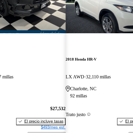
2018 Honda HR-V
 millas
LX AWD
32,110 millas
Charlotte, NC
92 millas
$27,532
Trato justo
El precio incluye tasas
El p
$493/mes est.