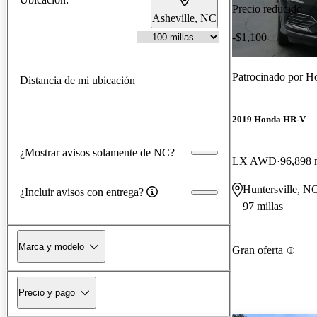
Precio reducido
Asheville, NC
-$1,100
Patrocinado por
Ho
Distancia de mi ubicación
2019 Honda HR-V
¿Mostrar avisos solamente de NC?
LX AWD
96,898 
Huntersville, N
¿Incluir avisos con entrega?
97 millas
Marca y modelo
Gran oferta
Precio y pago