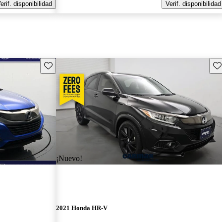
erif. disponibilidad
Verif. disponibilidad
Guarda este Aviso
Gu
¡Nuevo!
2021 Honda HR-V