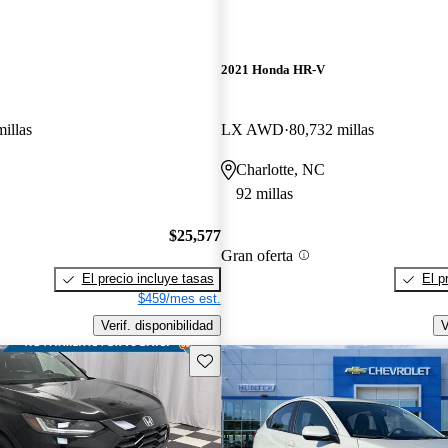
2021 Honda HR-V
illas
LX AWD
80,732 millas
Charlotte, NC
92 millas
$25,577
Gran oferta
El precio incluye tasas
El p
$459/mes est.
Verif. disponibilidad
V
Guarda este Aviso