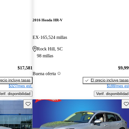
2016 Honda HR-V
EX
165,524 millas
Rock Hill, SC
98 millas
$17,581
$9,99
Buena oferta
recio incluye tasas
El precio incluye tasas
$327/mes est.
$188/mes est
erif. disponibilidad
Verif. disponibilidad
Guarda este Aviso
Gu