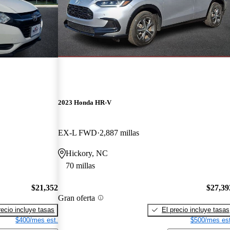
2023 Honda HR-V
EX-L FWD
2,887 millas
Hickory, NC
70 millas
$21,352
$27,39
Gran oferta
recio incluye tasas
El precio incluye tasas
$400/mes est.
$500/mes est