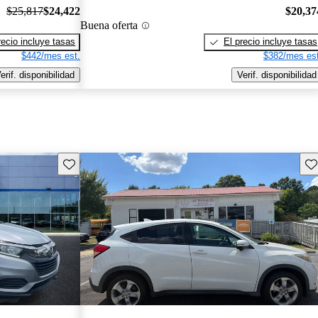
$25,817
$24,422
$20,37
Buena oferta
recio incluye tasas
El precio incluye tasas
$442/mes est.
$382/mes est
erif. disponibilidad
Verif. disponibilidad
Guarda este Aviso
Gu