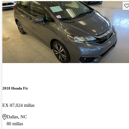
Gu
2018 Honda Fit
EX
87,024 millas
Dallas, NC
80 millas