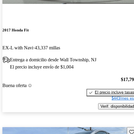
2017 Honda Fit
EX-L with Navi
43,337 millas
Entrega a domicilio desde Wall Township, NJ
El precio incluye envío de $1,004
$17,7
Buena oferta
El precio incluye tasa
$443/mes es
Verif. disponibilidad
Gu