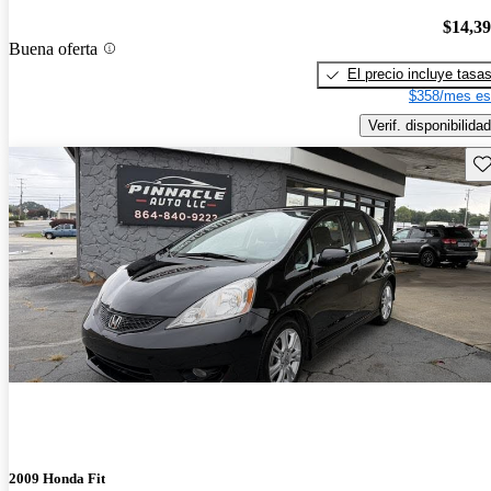
$14,3
Buena oferta
El precio incluye tasa
$358/mes es
Verif. disponibilidad
Gu
2009 Honda Fit