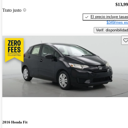
$13,9
Trato justo
El precio incluye tasa
$349/mes es
Verif. disponibilidad
Gu
2016 Honda Fit