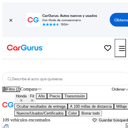
CarGurus: Autos nuevos y usados
Obtene
Con Modo de concesionario
150K+
Honda Fit usados en venta cerca de
Asheville, NC
Describe el auto que quisieras
Compara
Filtro (2)
Ordenar
Honda
Fit
Año
Precio
Transmisión
Ocultar resultados de entrega
A 100 millas de distancia
Millaje
Nuevos/Usados/Certificados
Color
Borrar todo
109 vehículos encontrados
Guardar búsque