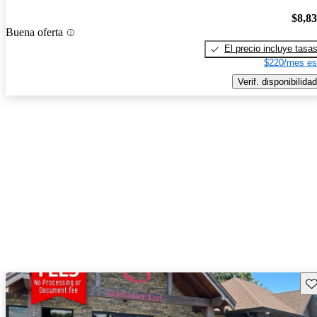
$8,8
Buena oferta
El precio incluye tasa
$220/mes es
Verif. disponibilidad
Gu