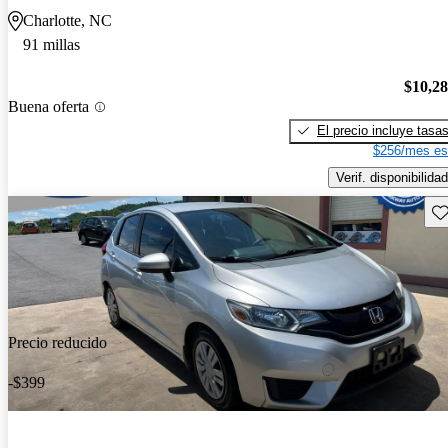
Charlotte, NC
91 millas
$10,2
Buena oferta
El precio incluye tasa
$256/mes es
Verif. disponibilidad
Gu
Precio reducido
-$399