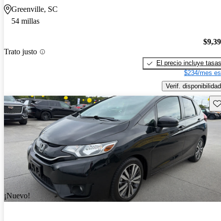
Greenville, SC
54 millas
$9,3
Trato justo
El precio incluye tasa
$234/mes es
Verif. disponibilidad
Gu
¡Nuevo!