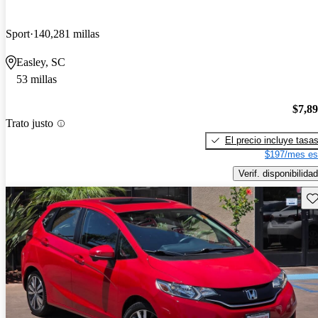
Sport
140,281 millas
Easley, SC
53 millas
$7,8
Trato justo
El precio incluye tasa
$197/mes es
Verif. disponibilidad
Gu