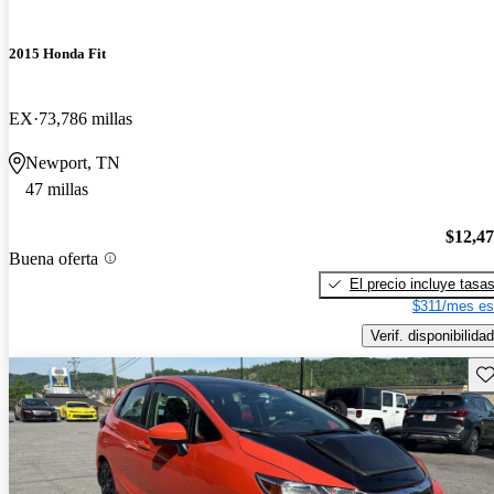
2015 Honda Fit
EX
73,786 millas
Newport, TN
47 millas
$12,4
Buena oferta
El precio incluye tasa
$311/mes es
Verif. disponibilidad
Gu