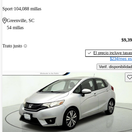
Sport
104,088 millas
Greenville, SC
54 millas
$9,3
Trato justo
El precio incluye tasa
$234/mes es
Verif. disponibilidad
Gu