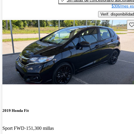
Sin tasas de concesionario adicionale
$306/mes es
Verif. disponibilidad
Gu
2019 Honda Fit
Sport FWD
151,300 millas