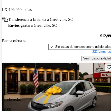
LX
106,950 millas
Transferencia a la tienda a Greenville, SC
Envíos gratis
a Greenville, SC
$12,9
Buena oferta
Sin tasas de concesionario adicionale
$324/mes es
Verif. disponibilidad
Gu
Precio reducido
-$500