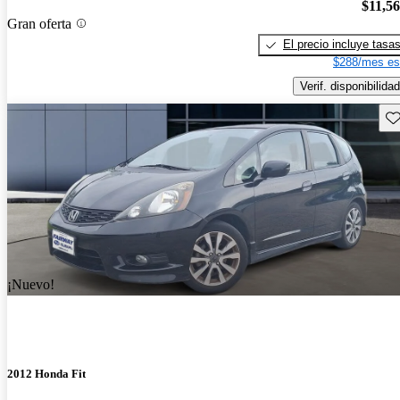
$11,5
Gran oferta
El precio incluye tasa
$288/mes es
Verif. disponibilidad
Gu
¡Nuevo!
2012 Honda Fit