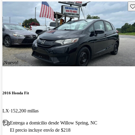
Gu
¡Nuevo!
2016 Honda Fit
LX
152,200 millas
Entrega a domicilio desde Willow Spring, NC
El precio incluye envío de $218