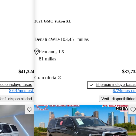
2021 GMC Yukon XL
Denali 4WD
103,451 millas
Pearland, TX
81 millas
$41,324
$37,73
Gran oferta
recio incluye tasas
El precio incluye tasas
$791/mes est.
$724/mes est
erif. disponibilidad
Verif. disponibilidad
Guarda este Aviso
Gu