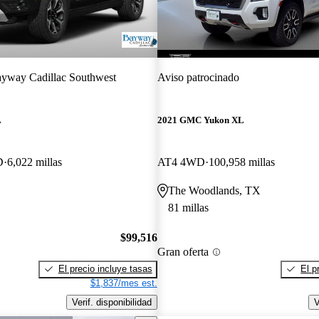
yway Cadillac Southwest
Aviso patrocinado
L
2021 GMC Yukon XL
D
6,022 millas
AT4 4WD
100,958 millas
The Woodlands, TX
81 millas
$99,516
Gran oferta
El precio incluye tasas
El p
$1,837/mes est.
Verif. disponibilidad
V