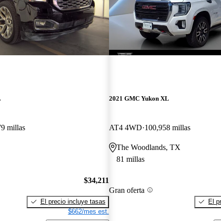
L
2021 GMC Yukon XL
9 millas
AT4 4WD
100,958 millas
The Woodlands, TX
81 millas
$34,211
Gran oferta
El precio incluye tasas
El p
$662/mes est.