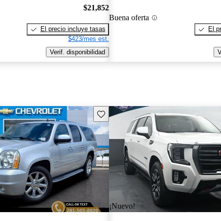
$21,852
Buena oferta
El precio incluye tasas
El p
$423/mes est.
Verif. disponibilidad
V
Guarda este Aviso
¡Nuevo!