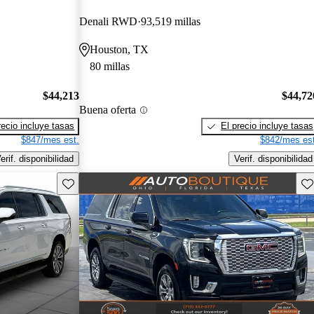
Denali RWD
93,519 millas
Houston, TX
80 millas
$44,213
$44,72
Buena oferta
recio incluye tasas
El precio incluye tasas
$847/mes est.
$842/mes est
erif. disponibilidad
Verif. disponibilidad
Guarda este Aviso
Gu