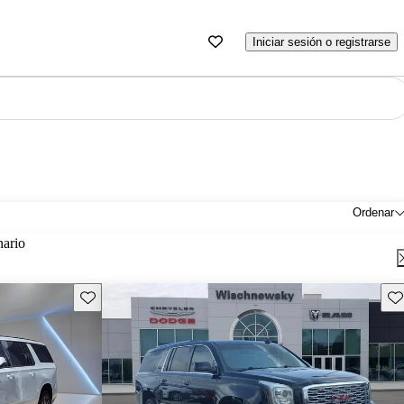
Iniciar sesión o registrarse
Ordenar
nario
Guarda este Aviso
Gu