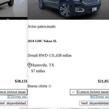
Aviso patrocinado
2018 GMC Yukon XL
Denali RWD
131,438 millas
Huntsville, TX
97 millas
$38,131
$21,85
Buena oferta
recio incluye tasas
El precio incluye tasas
$731/mes est.
$423/mes est
erif. disponibilidad
Verif. disponibilidad