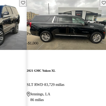
Guarda este Aviso
Gu
Precio reducido
-$1,000
2021 GMC Yukon XL
SLT RWD
83,729 millas
Jennings, LA
86 millas