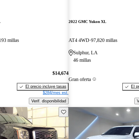
L
2022 GMC Yukon XL
193 millas
AT4 4WD
97,820 millas
Sulphur, LA
46 millas
$14,674
Gran oferta
El precio incluye tasas
El p
$284/mes est.
Verif. disponibilidad
V
Guarda este Aviso