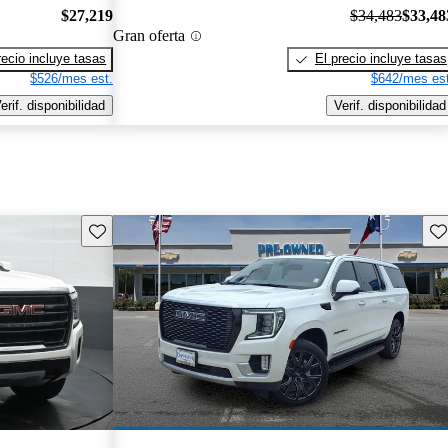
$27,219
$34,483
$33,48
Gran oferta
recio incluye tasas
El precio incluye tasas
$526/mes est.
$642/mes est
erif. disponibilidad
Verif. disponibilidad
Guarda este Aviso
Gu