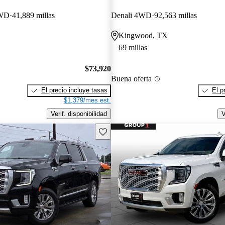
4WD
41,889 millas
Denali 4WD
92,563 millas
Kingwood, TX
69 millas
$73,920
Buena oferta
El precio incluye tasas
El p
$1,379/mes est.
Verif. disponibilidad
V
Guarda este Aviso