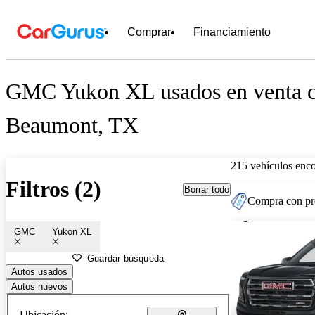
Comprar
Financiamiento
GMC Yukon XL usados en venta c
Beaumont, TX
215 vehículos enc
Filtros (2)
Borrar todo
Compra con pre
GMC
Yukon XL
Guardar búsqueda
Autos usados
Autos nuevos
Ubicación: