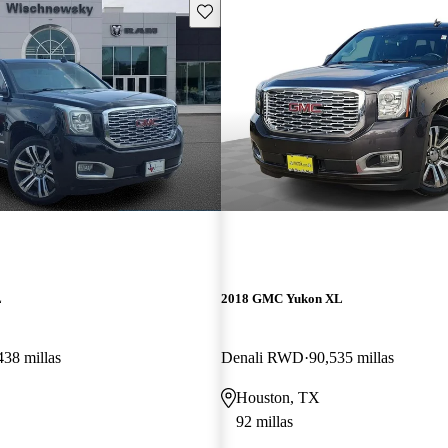
Guarda este Aviso
L
2018 GMC Yukon XL
438 millas
Denali RWD
90,535 millas
Houston, TX
92 millas