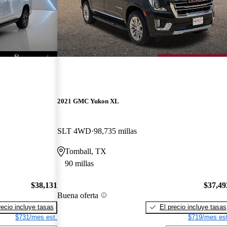
2021 GMC Yukon XL
SLT 4WD
98,735 millas
Tomball, TX
90 millas
$38,131
$37,49
Buena oferta
recio incluye tasas
El precio incluye tasas
$731/mes est.
$719/mes est