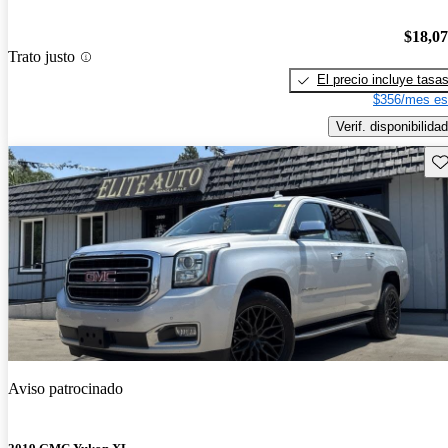
$18,0
Trato justo
El precio incluye tasa
$356/mes es
Verif. disponibilidad
Gu
Aviso patrocinado