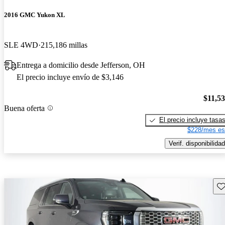
2016 GMC Yukon XL
SLE 4WD
215,186 millas
Entrega a domicilio desde Jefferson, OH
El precio incluye envío de $3,146
$11,5
Buena oferta
El precio incluye tasa
$228/mes es
Verif. disponibilidad
Gu