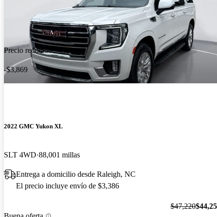
Precio reducido
-$3,869
2022 GMC Yukon XL
SLT 4WD
88,001 millas
Entrega a domicilio desde Raleigh, NC
El precio incluye envío de $3,386
$47,220
$44,2
Buena oferta