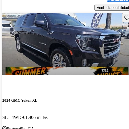
Verif. disponibilidad
Gu
2024 GMC Yukon XL
SLT 4WD
61,406 millas
Porterville, CA