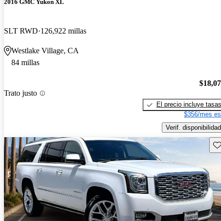
2016 GMC Yukon XL
SLT RWD
126,922 millas
Westlake Village, CA
84 millas
$18,0
Trato justo
El precio incluye tasa
$356/mes es
Verif. disponibilidad
Gu