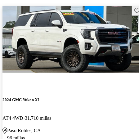
Gu
2024 GMC Yukon XL
AT4 4WD
31,710 millas
Paso Robles, CA
96 millas