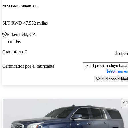
2023 GMC Yukon XL
SLT RWD
47,552 millas
Bakersfield, CA
5 millas
Gran oferta
$51,6
El precio incluye tasa
Certificados por el fabricante
$990/mes es
Verif. disponibilidad
Gu