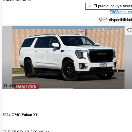
El precio incluye tasa
$863/mes es
Verif. disponibilidad
Gu
¡Nuevo!
2024 GMC Yukon XL