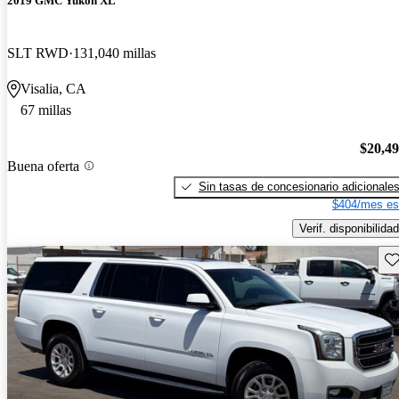
2019 GMC Yukon XL
SLT RWD
131,040 millas
Visalia, CA
67 millas
$20,4
Buena oferta
Sin tasas de concesionario adicionale
$404/mes es
Verif. disponibilidad
Gu