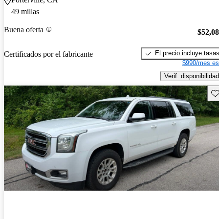
49 millas
Buena oferta
$52,0
El precio incluye tasa
Certificados por el fabricante
$990/mes es
Verif. disponibilidad
Gu