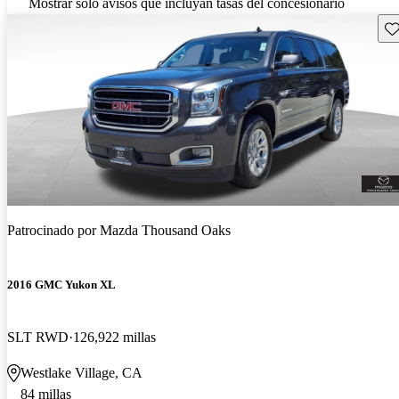
Mostrar solo avisos que incluyan tasas del concesionario
Gu
Patrocinado por
Mazda Thousand Oaks
2016 GMC Yukon XL
SLT RWD
126,922 millas
Westlake Village, CA
84 millas