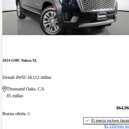
2024 GMC Yukon XL
Denali 4WD
34,112 millas
Thousand Oaks, CA
85 millas
$64,9
Buena oferta
El precio incluye tasa
$1,235/mes es