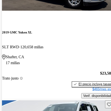
2019 GMC Yukon XL
SLT RWD
120,658 millas
Shafter, CA
17 millas
$23,5
Trato justo
El precio incluye tasa
$465/mes es
Verif. disponibilidad
Gu