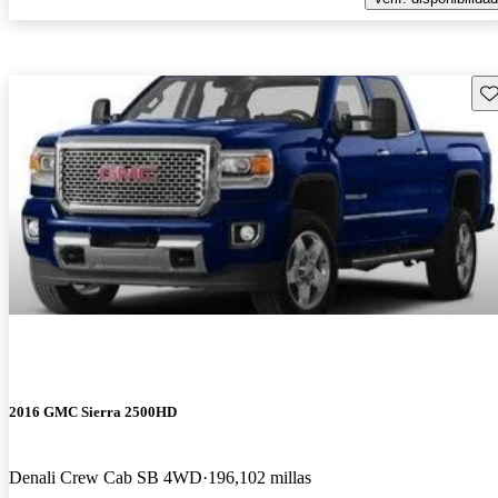
Gu
2016 GMC Sierra 2500HD
Denali Crew Cab SB 4WD
196,102 millas