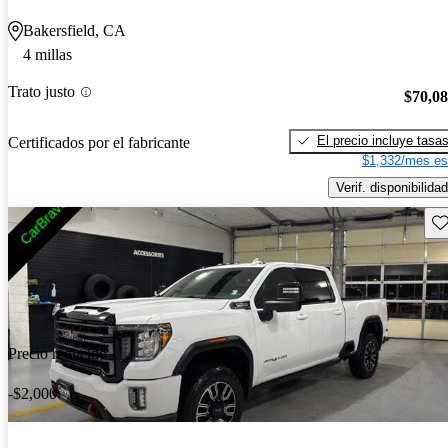
Bakersfield, CA
4 millas
Trato justo
$70,0
El precio incluye tasa
Certificados por el fabricante
$1,332/mes es
Verif. disponibilidad
Gu
Precio reducido
-$2,000