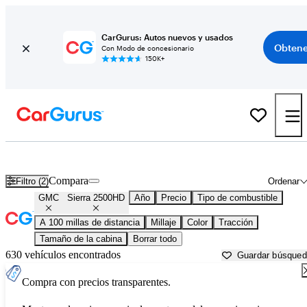
CarGurus: Autos nuevos y usados
Obtene
Con Modo de concesionario
150K+
GMC Sierra 2500HD usados en venta cerca de
Bakersfield, CA
Compara
Filtro (2)
Ordenar
GMC
Sierra 2500HD
Año
Precio
Tipo de combustible
A 100 millas de distancia
Millaje
Color
Tracción
Tamaño de la cabina
Borrar todo
630 vehículos encontrados
Guardar búsque
Compra con precios transparentes.