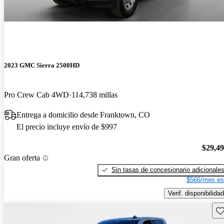
2023 GMC Sierra 2500HD
Pro Crew Cab 4WD
114,738 millas
Entrega a domicilio desde Franktown, CO
El precio incluye envío de $997
$29,4
Gran oferta
Sin tasas de concesionario adicionale
$566/mes es
Verif. disponibilidad
Gu