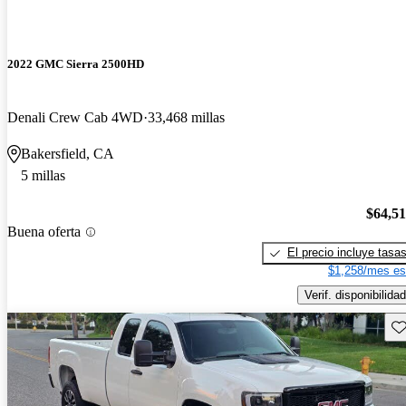
2022 GMC Sierra 2500HD
Denali Crew Cab 4WD
33,468 millas
Bakersfield, CA
5 millas
$64,5
Buena oferta
El precio incluye tasa
$1,258/mes es
Verif. disponibilidad
Gu