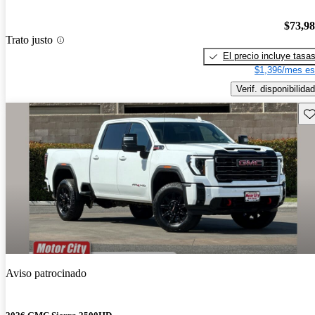
$73,9
Trato justo
El precio incluye tasa
$1,396/mes es
Verif. disponibilidad
Gu
Aviso patrocinado