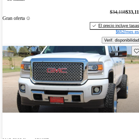
$34,118
$33,1
Gran oferta
El precio incluye tasa
$652/mes es
Verif. disponibilidad
Gu