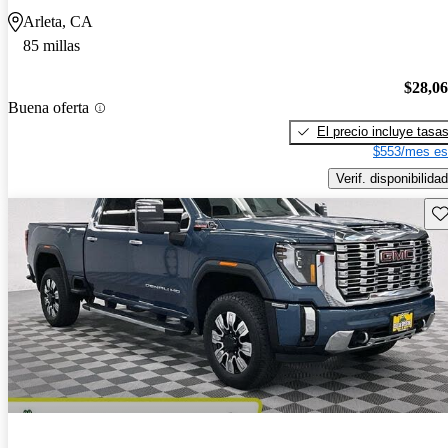
Arleta, CA
85 millas
$28,0
Buena oferta
El precio incluye tasa
$553/mes es
Verif. disponibilidad
Gu