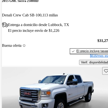
2015 GMC Sierra 2500HD
Denali Crew Cab SB
100,113 millas
Entrega a domicilio desde Lubbock, TX
El precio incluye envío de $1,226
$31,2
Buena oferta
El precio incluye tasa
$616/mes es
Verif. disponibilidad
Gu