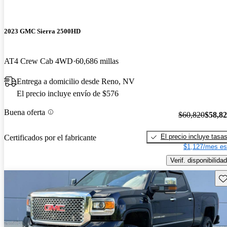
2023 GMC Sierra 2500HD
AT4 Crew Cab 4WD
60,686 millas
Entrega a domicilio desde Reno, NV
El precio incluye envío de $576
Buena oferta
$60,820
$58,8
El precio incluye tasa
Certificados por el fabricante
$1,127/mes es
Verif. disponibilidad
Gu