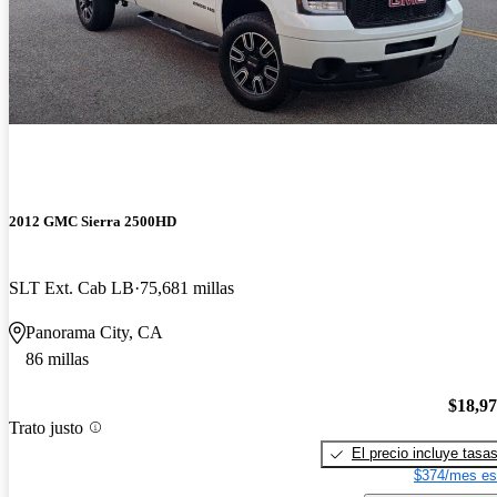
2012 GMC Sierra 2500HD
SLT Ext. Cab LB
75,681 millas
Panorama City, CA
86 millas
$18,9
Trato justo
El precio incluye tasa
$374/mes es