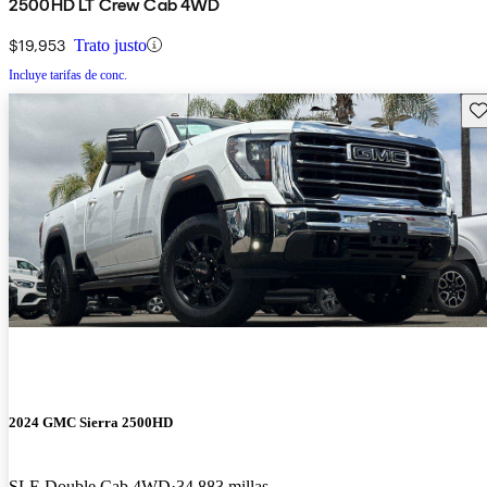
2500HD LT Crew Cab 4WD
$19,953
Trato justo
Incluye tarifas de conc.
Gu
2024 GMC Sierra 2500HD
SLE Double Cab 4WD
34,883 millas