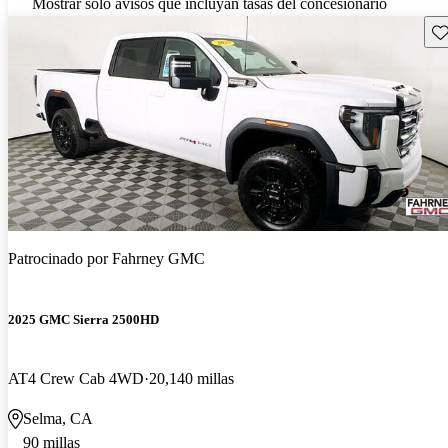
Mostrar solo avisos que incluyan tasas del concesionario
Gu
Patrocinado por
Fahrney GMC
2025 GMC Sierra 2500HD
AT4 Crew Cab 4WD
20,140 millas
Selma, CA
90 millas