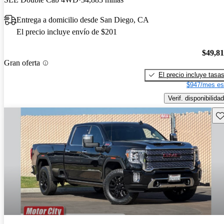
Entrega a domicilio desde San Diego, CA
El precio incluye envío de $201
$49,8
Gran oferta
El precio incluye tasa
$947/mes es
Verif. disponibilidad
Gu