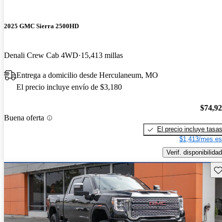
2025 GMC Sierra 2500HD
Denali Crew Cab 4WD
15,413 millas
Entrega a domicilio desde Herculaneum, MO
El precio incluye envío de $3,180
$74,9
Buena oferta
El precio incluye tasa
$1,413/mes es
Verif. disponibilidad
Gu