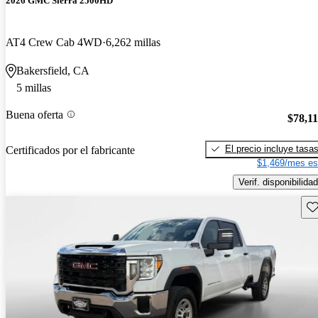
2026 GMC Sierra 2500HD
AT4 Crew Cab 4WD
6,262 millas
Bakersfield, CA
5 millas
Buena oferta
$78,1
El precio incluye tasa
Certificados por el fabricante
$1,469/mes es
Verif. disponibilidad
Gu