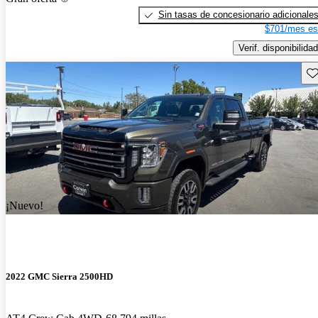
Sin tasas de concesionario adicionale
$701/mes es
Verif. disponibilidad
Gu
¡Nuevo!
2022 GMC Sierra 2500HD