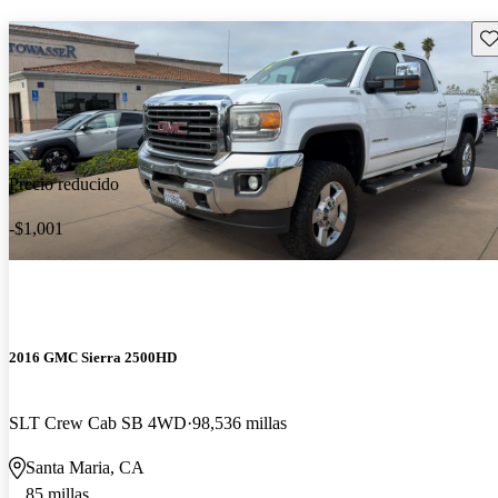
Gu
Precio reducido
-$1,001
2016 GMC Sierra 2500HD
SLT Crew Cab SB 4WD
98,536 millas
Santa Maria, CA
85 millas