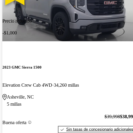
Precio reducido
-$1,000
2023 GMC Sierra 1500
Elevation Crew Cab 4WD
34,260 millas
Asheville, NC
5 millas
$39,998
$38,9
Buena oferta
Sin tasas de concesionario adicionale