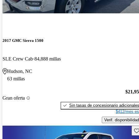
2017 GMC Sierra 1500
SLE Crew Cab
84,888 millas
Hudson, NC
63 millas
$21,9
Gran oferta
Sin tasas de concesionario adicionale
$412/mes es
Verif. disponibilidad
Gu