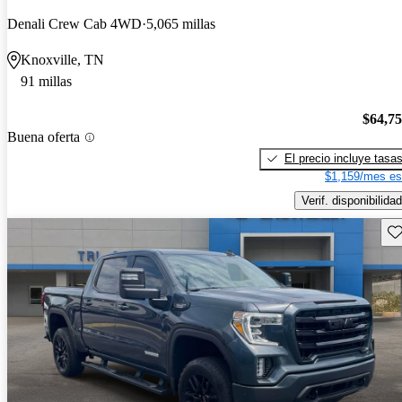
Denali Crew Cab 4WD
5,065 millas
Knoxville, TN
91 millas
$64,7
Buena oferta
El precio incluye tasa
$1,159/mes es
Verif. disponibilidad
Gu