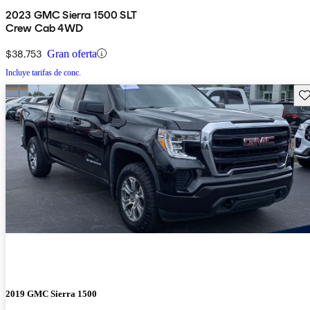
2023 GMC Sierra 1500 SLT
Crew Cab 4WD
$38,753
Gran oferta
Incluye tarifas de conc.
Gu
2019 GMC Sierra 1500