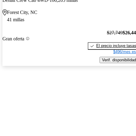
Denali Crew Cab 4WD
106,205 millas
Forest City, NC
41 millas
$27,749
$26,4
Gran oferta
El precio incluye tasa
$496/mes es
Verif. disponibilidad