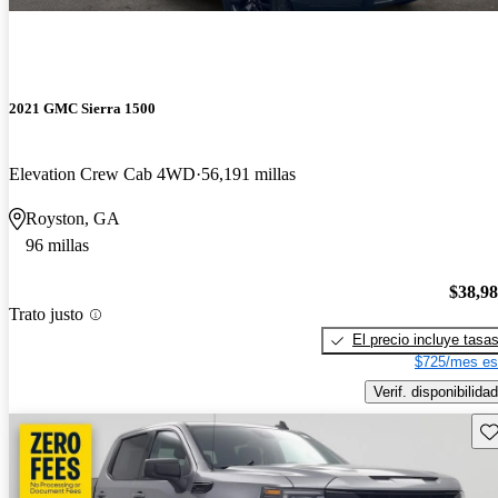
2021 GMC Sierra 1500
Elevation Crew Cab 4WD
56,191 millas
Royston, GA
96 millas
$38,9
Trato justo
El precio incluye tasa
$725/mes es
Verif. disponibilidad
Gu