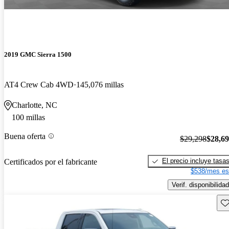
2019 GMC Sierra 1500
AT4 Crew Cab 4WD
145,076 millas
Charlotte, NC
100 millas
Buena oferta
$29,298
$28,6
El precio incluye tasa
Certificados por el fabricante
$538/mes es
Verif. disponibilidad
Gu