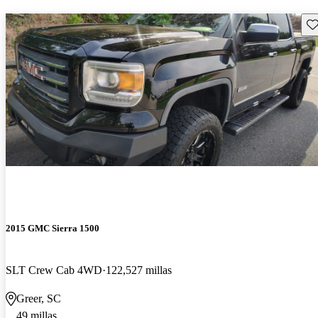
Gu
2015 GMC Sierra 1500
SLT Crew Cab 4WD
122,527 millas
Greer, SC
49 millas