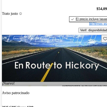
$54,0
Trato justo
El precio incluye tasa
$978/mes es
Verif. disponibilidad
Gu
¡Nuevo!
Aviso patrocinado