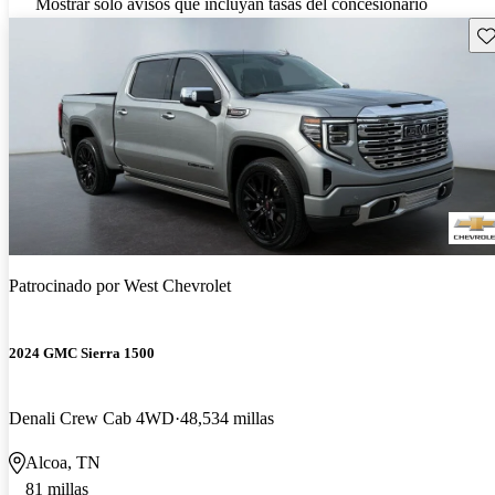
Mostrar solo avisos que incluyan tasas del concesionario
Gu
Patrocinado por
West Chevrolet
2024 GMC Sierra 1500
Denali Crew Cab 4WD
48,534 millas
Alcoa, TN
81 millas