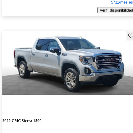
$711/mes es
Verif. disponibilidad
Gu
2020 GMC Sierra 1500