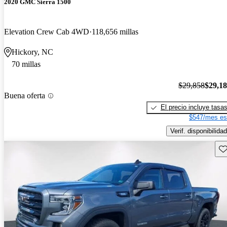
2020 GMC Sierra 1500
Elevation Crew Cab 4WD
118,656 millas
Hickory, NC
70 millas
$29,858
$29,1
Buena oferta
El precio incluye tasa
$547/mes es
Verif. disponibilidad
Gu