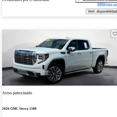
$989/mes es
Verif. disponibilidad
Gu
Aviso patrocinado
2026 GMC Sierra 1500