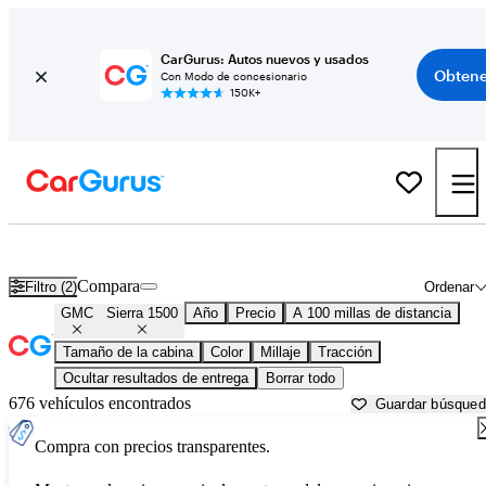
CarGurus: Autos nuevos y usados
Obtene
Con Modo de concesionario
150K+
GMC Sierra 1500 usados en venta cerca de
Asheville, NC
Compara
Filtro (2)
Ordenar
GMC
Sierra 1500
Año
Precio
A 100 millas de distancia
Tamaño de la cabina
Color
Millaje
Tracción
Ocultar resultados de entrega
Borrar todo
676 vehículos encontrados
Guardar búsque
Compra con precios transparentes.