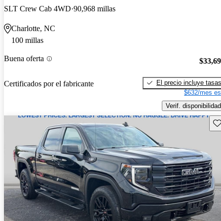
SLT Crew Cab 4WD
90,968 millas
Charlotte, NC
100 millas
Buena oferta
$33,6
El precio incluye tasa
Certificados por el fabricante
$632/mes es
Verif. disponibilidad
Gu