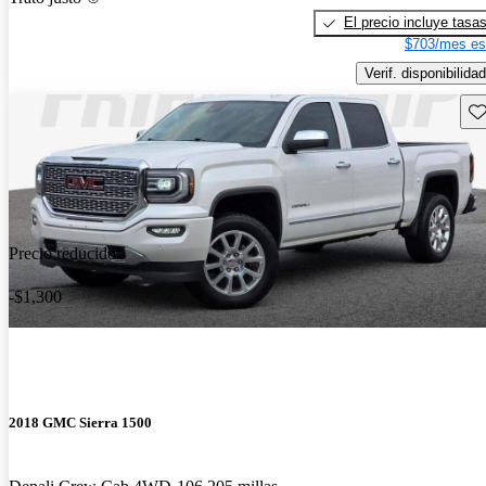
El precio incluye tasa
$703/mes es
Verif. disponibilidad
Gu
Precio reducido
-$1,300
2018 GMC Sierra 1500