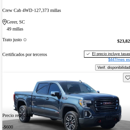
Crew Cab 4WD
127,373 millas
Greer, SC
49 millas
Trato justo
$23,8
El precio incluye tasa
Certificados por terceros
$447/mes es
Verif. disponibilidad
Gu
Precio reducido
-$600