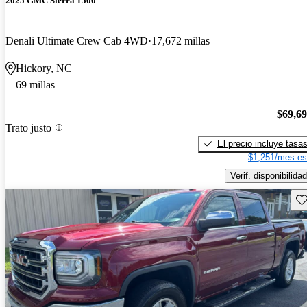
2025 GMC Sierra 1500
Denali Ultimate Crew Cab 4WD
17,672 millas
Hickory, NC
69 millas
$69,6
Trato justo
El precio incluye tasa
$1,251/mes es
Verif. disponibilidad
Gu