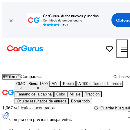
CarGurus: Autos nuevos y usados
Obtene
Con Modo de concesionario
150K+
GMC Sierra 1500 usados en venta cerca de
Anniston, AL
Compara
Filtro (2)
Ordenar
GMC
Sierra 1500
Año
Precio
A 100 millas de distancia
Tamaño de la cabina
Color
Millaje
Tracción
Ocultar resultados de entrega
Borrar todo
1,067 vehículos encontrados
Guardar búsque
Compra con precios transparentes.