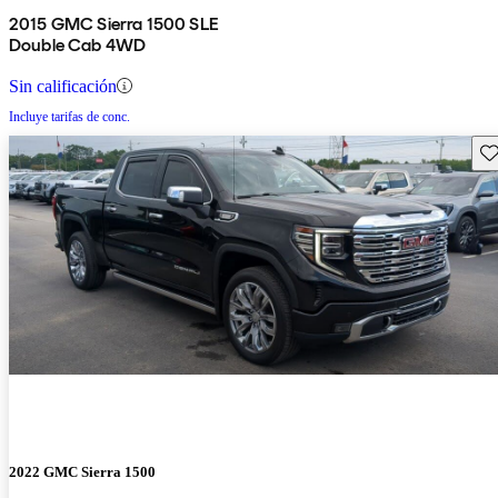
2015 GMC Sierra 1500 SLE
Double Cab 4WD
Sin calificación
Incluye tarifas de conc.
Gu
2022 GMC Sierra 1500