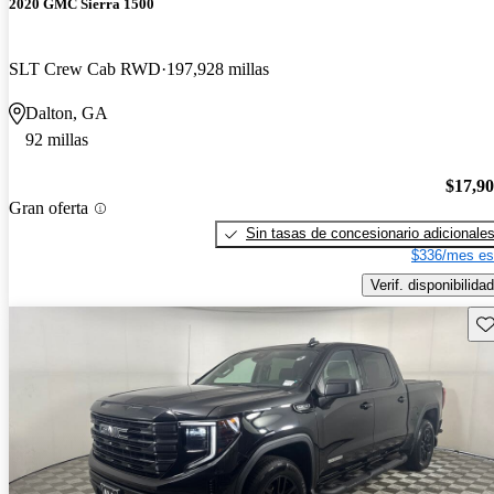
2020 GMC Sierra 1500
SLT Crew Cab RWD
197,928 millas
Dalton, GA
92 millas
$17,9
Gran oferta
Sin tasas de concesionario adicionale
$336/mes es
Verif. disponibilidad
Gu