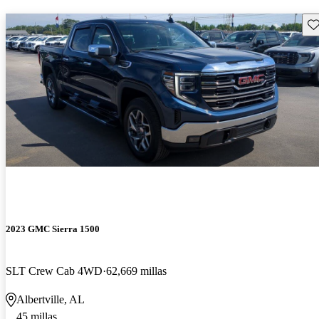
Gu
2023 GMC Sierra 1500
SLT Crew Cab 4WD
62,669 millas
Albertville, AL
45 millas