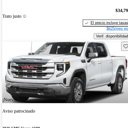
$34,7
Trato justo
El precio incluye tasa
$625/mes es
Verif. disponibilidad
Gu
¡Nuevo!
Aviso patrocinado