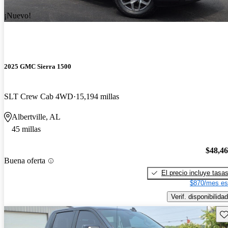
¡Nuevo!
2025 GMC Sierra 1500
SLT Crew Cab 4WD
15,194 millas
Albertville, AL
45 millas
$48,4
Buena oferta
El precio incluye tasa
$870/mes es
Verif. disponibilidad
Gu