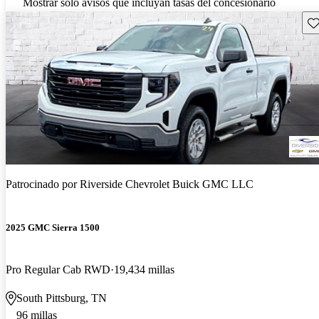
Mostrar solo avisos que incluyan tasas del concesionario
Gu
Patrocinado por
Riverside Chevrolet Buick GMC LLC
2025 GMC Sierra 1500
Pro Regular Cab RWD
19,434 millas
South Pittsburg, TN
96 millas