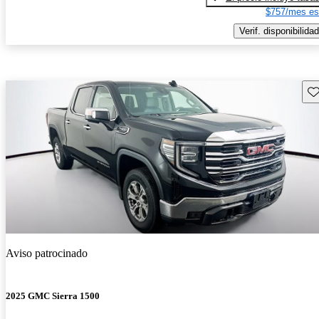
$757/mes es
Verif. disponibilidad
Gu
Aviso patrocinado
2025 GMC Sierra 1500