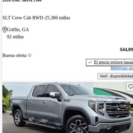
2026 GMC Sierra 1500
SLT Crew Cab RWD
25,386 millas
Griffin, GA
92 millas
$44,8
Buena oferta
El precio incluye tasa
$804/mes es
Verif. disponibilidad
Gu