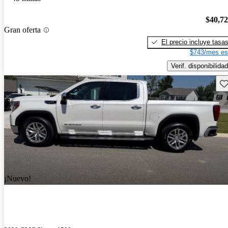
$40,7
Gran oferta
El precio incluye tasa
$743/mes es
Verif. disponibilidad
Gu
¡Nuevo!