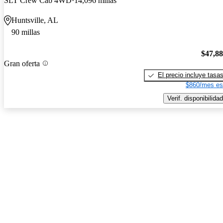
SLT Crew Cab 4WD
14,096 millas
Huntsville, AL
90 millas
$47,8
Gran oferta
El precio incluye tasa
$860/mes es
Verif. disponibilidad