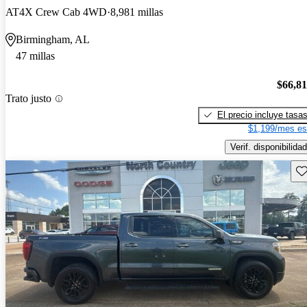
AT4X Crew Cab 4WD
8,981 millas
Birmingham, AL
47 millas
$66,8
Trato justo
El precio incluye tasa
$1,199/mes es
Verif. disponibilidad
Gu