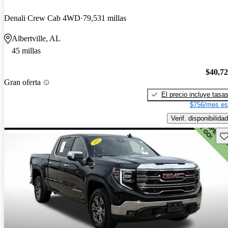
Denali Crew Cab 4WD
79,531 millas
Albertville, AL
45 millas
$40,7
Gran oferta
El precio incluye tasa
$756/mes es
Verif. disponibilidad
Gu