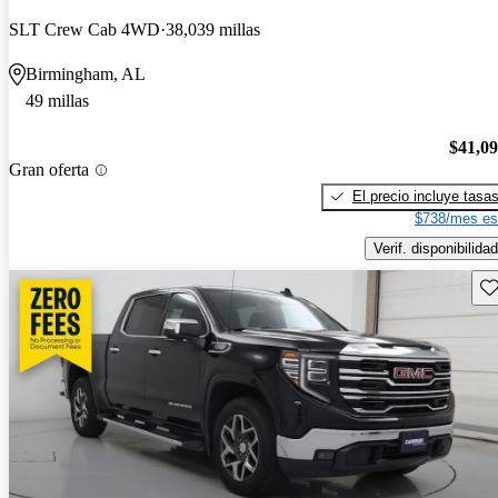
SLT Crew Cab 4WD
38,039 millas
Birmingham, AL
49 millas
$41,0
Gran oferta
El precio incluye tasa
$738/mes es
Verif. disponibilidad
Gu