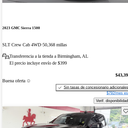
2023 GMC Sierra 1500
SLT Crew Cab 4WD
50,368 millas
Transferencia a la tienda a Birmingham, AL
El precio incluye envío de $399
$43,3
Buena oferta
Sin tasas de concesionario adicionale
$792/mes es
Verif. disponibilidad
Gu