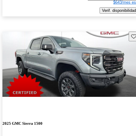
$643/mes es
Verif. disponibilidad
Gu
2025 GMC Sierra 1500