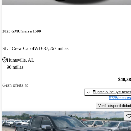
2025 GMC Sierra 1500
SLT Crew Cab 4WD
37,267 millas
Huntsville, AL
90 millas
$40,3
Gran oferta
El precio incluye tasa
$725/mes es
Verif. disponibilidad
Gu