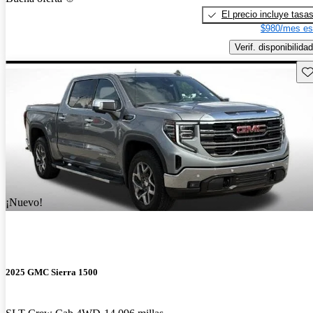
El precio incluye tasa
$980/mes es
Verif. disponibilidad
Gu
¡Nuevo!
2025 GMC Sierra 1500