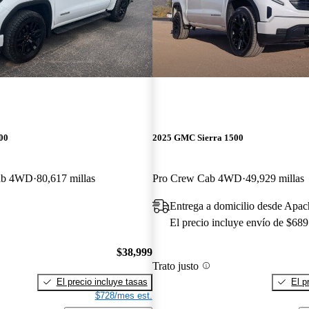
00
2025 GMC Sierra 1500
Cab 4WD
80,617 millas
Pro Crew Cab 4WD
49,929 millas
Entrega a domicilio desde Apac
El precio incluye envío de $689
$38,999
Trato justo
El precio incluye tasas
El p
$728/mes est.