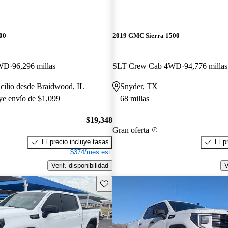
00
2019 GMC Sierra 1500
4WD
96,296 millas
SLT Crew Cab 4WD
94,776 millas
cilio desde Braidwood, IL
Snyder, TX
uye envío de $1,099
68 millas
$19,348
Gran oferta
El precio incluye tasas
El p
$374/mes est.
Verif. disponibilidad
V
Guarda este Aviso