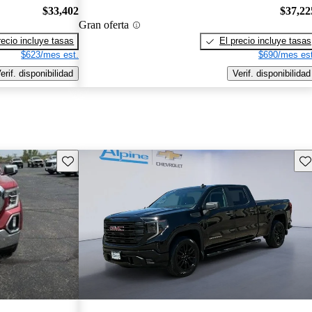
$33,402
$37,22
Gran oferta
recio incluye tasas
El precio incluye tasas
$623/mes est.
$690/mes est
erif. disponibilidad
Verif. disponibilidad
Guarda este Aviso
Gu