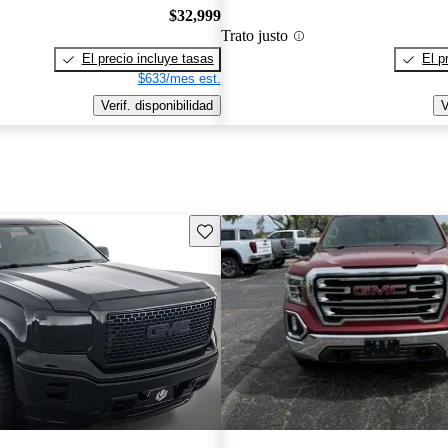
$32,999
Trato justo
El precio incluye tasas
El p
$633/mes est.
Verif. disponibilidad
V
Guarda este Aviso