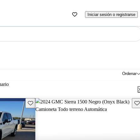
Iniciar sesión o registrarse
Ordenar
nario
Guarda este Aviso
Gu