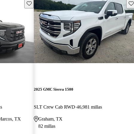
Guarda este Aviso
Gu
2025 GMC Sierra 1500
as
SLT Crew Cab RWD
46,981 millas
 Marcos, TX
Graham, TX
82 millas