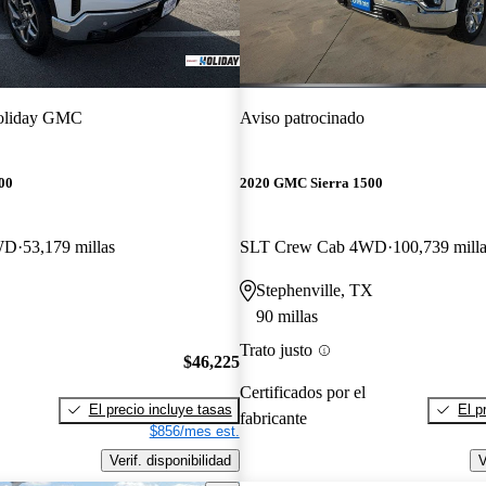
oliday GMC
Aviso patrocinado
00
2020 GMC Sierra 1500
WD
53,179 millas
SLT Crew Cab 4WD
100,739 mill
Stephenville, TX
90 millas
Trato justo
$46,225
Certificados por el
El precio incluye tasas
El p
fabricante
$856/mes est.
Verif. disponibilidad
V