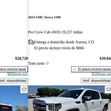
2024 GMC Sierra 1500
Pro Crew Cab 4WD
19,237 millas
Entrega a domicilio desde Aurora, CO
El precio incluye envío de $866
$28,720
$39,04
Trato justo
recio incluye tasas
El precio incluye tasas
$555/mes est.
$729/mes est
erif. disponibilidad
Verif. disponibilidad
Guarda este Aviso
Gu