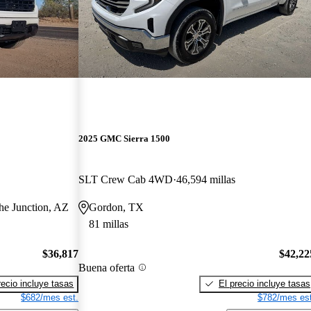
2025 GMC Sierra 1500
SLT Crew Cab 4WD
46,594 millas
he Junction, AZ
Gordon, TX
81 millas
$36,817
$42,22
Buena oferta
recio incluye tasas
El precio incluye tasas
$682/mes est.
$782/mes est