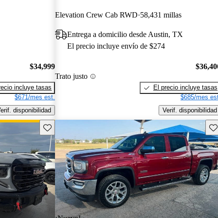
Elevation Crew Cab RWD
58,431 millas
Entrega a domicilio desde Austin, TX
El precio incluye envío de $274
$34,999
$36,40
Trato justo
recio incluye tasas
El precio incluye tasas
$671/mes est.
$685/mes est
erif. disponibilidad
Verif. disponibilidad
Guarda este Aviso
Gu