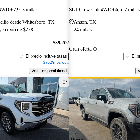
 4WD
67,913 millas
SLT Crew Cab 4WD
66,517 millas
cilio desde Whitesboro, TX
Anson, TX
uye envío de $278
24 millas
$39,202
Gran oferta
El precio incluye tasas
El p
$752/mes est.
Verif. disponibilidad
V
Guarda este Aviso