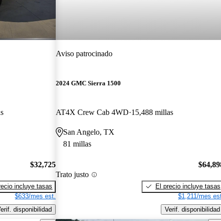
Aviso patrocinado
2024 GMC Sierra 1500
as
AT4X Crew Cab 4WD
15,488 millas
San Angelo, TX
81 millas
$32,725
$64,89
Trato justo
recio incluye tasas
El precio incluye tasas
$633/mes est.
$1,211/mes est
erif. disponibilidad
Verif. disponibilidad