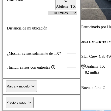
Abilene, TX
Patrocinado por
H
Distancia de mi ubicación
2025 GMC Sierra 15
¿Mostrar avisos solamente de TX?
SLT Crew Cab 4
Graham, TX
¿Incluir avisos con entrega?
82 millas
Marca y modelo
Buena oferta
Precio y pago