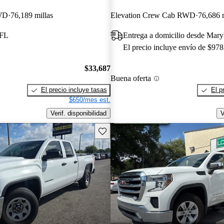
WD
76,189 millas
Elevation Crew Cab RWD
76,686 m
 FL
Entrega a domicilio desde Mar
El precio incluye envío de $978
$33,687
Buena oferta
El precio incluye tasas
El p
$650/mes est.
Verif. disponibilidad
V
Guarda este Aviso