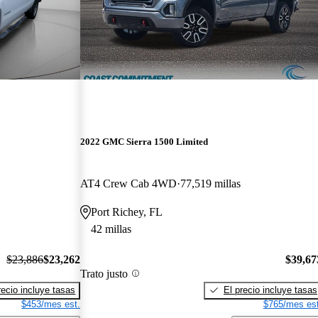
2022 GMC Sierra 1500 Limited
AT4 Crew Cab 4WD
77,519 millas
Port Richey, FL
42 millas
$23,886
$23,262
$39,67
Trato justo
recio incluye tasas
El precio incluye tasas
$453/mes est.
$765/mes est