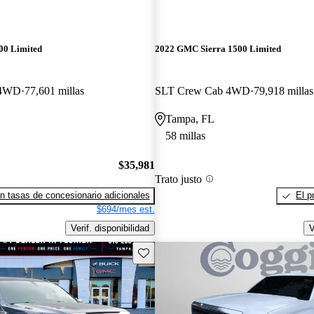
00 Limited
2022 GMC Sierra 1500 Limited
 4WD
77,601 millas
SLT Crew Cab 4WD
79,918 millas
Tampa, FL
58 millas
$35,981
Trato justo
n tasas de concesionario adicionales
El p
$694/mes est.
Verif. disponibilidad
V
Guarda este Aviso