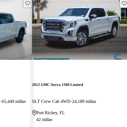
Guarda este Aviso
Gu
2022 GMC Sierra 1500 Limited
D
65,449 millas
SLT Crew Cab 4WD
24,189 millas
Port Richey, FL
42 millas