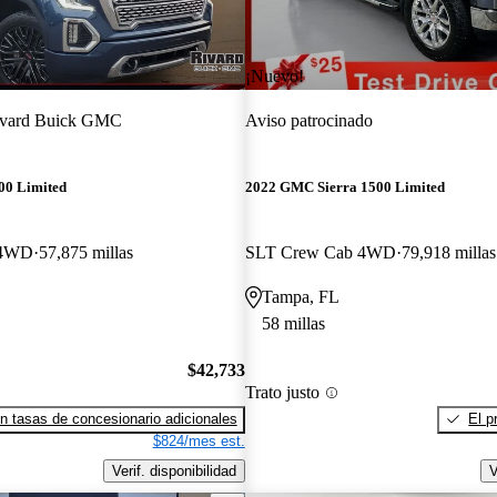
¡Nuevo!
vard Buick GMC
Aviso patrocinado
00 Limited
2022 GMC Sierra 1500 Limited
 4WD
57,875 millas
SLT Crew Cab 4WD
79,918 millas
Tampa, FL
58 millas
$42,733
Trato justo
n tasas de concesionario adicionales
El p
$824/mes est.
Verif. disponibilidad
V