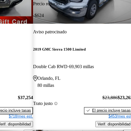
Precio reducido
-$624
Aviso patrocinado
2019 GMC Sierra 1500 Limited
Double Cab RWD
69,903 millas
Orlando, FL
80 millas
$37,254
$23,886
$23,26
Trato justo
recio incluye tasas
El precio incluye tasas
$718/mes est.
$453/mes est
erif. disponibilidad
Verif. disponibilidad