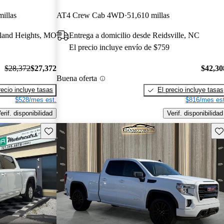
illas
AT4 Crew Cab 4WD
51,610 millas
yland Heights, MO
Entrega a domicilio desde Reidsville, NC
El precio incluye envío de $759
$28,372
$27,372
$42,30
Buena oferta
recio incluye tasas
El precio incluye tasas
$528/mes est.
$816/mes est
erif. disponibilidad
Verif. disponibilidad
Guarda este Aviso
Gu