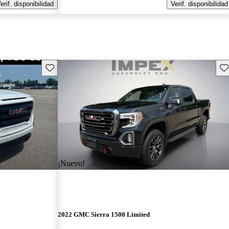
erif. disponibilidad
Verif. disponibilidad
Guarda este Aviso
Gu
¡Nuevo!
2022 GMC Sierra 1500 Limited