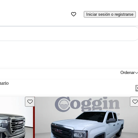
Iniciar sesión o registrarse
Ordenar
nario
Guarda este Aviso
Gu