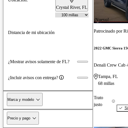
Crystal River, FL
¡Nuevo!
Patrocinado por
Ri
Distancia de mi ubicación
2022 GMC Sierra 15
¿Mostrar avisos solamente de FL?
Denali Crew Cab
Tampa, FL
¿Incluir avisos con entrega?
68 millas
Trato
Marca y modelo
justo
Si
Precio y pago