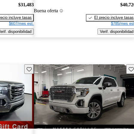
$31,483
$40,72
Buena oferta
recio incluye tasas
El precio incluye tasas
$607/mes est.
$785/mes est
erif. disponibilidad
Verif. disponibilidad
Guarda este Aviso
Gu