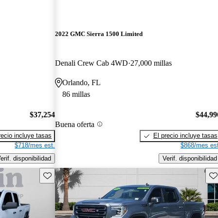
2022 GMC Sierra 1500 Limited
Denali Crew Cab 4WD
27,000 millas
Orlando, FL
86 millas
$37,254
$44,99
Buena oferta
recio incluye tasas
El precio incluye tasas
$718/mes est.
$868/mes est
erif. disponibilidad
Verif. disponibilidad
Guarda este Aviso
Gu