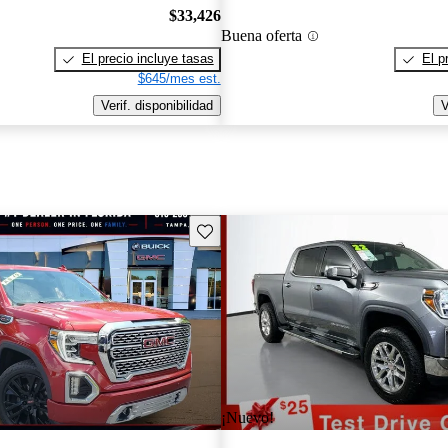
$33,426
Buena oferta
El precio incluye tasas
El p
$645/mes est.
Verif. disponibilidad
V
Guarda este Aviso
¡Nuevo!