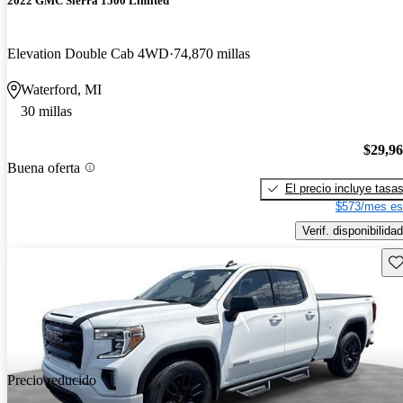
2022 GMC Sierra 1500 Limited
Elevation Double Cab 4WD
74,870 millas
Waterford, MI
30 millas
$29,9
Buena oferta
El precio incluye tasa
$573/mes es
Verif. disponibilidad
Gu
Precio reducido