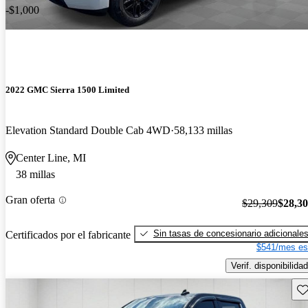
-$1,000
2022 GMC Sierra 1500 Limited
Elevation Standard Double Cab 4WD
58,133 millas
Center Line, MI
38 millas
Gran oferta
$29,309
$28,3
Sin tasas de concesionario adicionale
Certificados por el fabricante
$541/mes es
Verif. disponibilidad
Gu