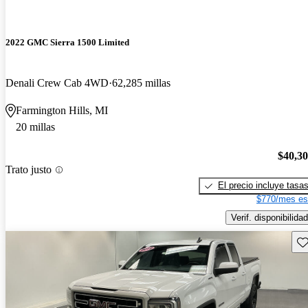
2022 GMC Sierra 1500 Limited
Denali Crew Cab 4WD
62,285 millas
Farmington Hills, MI
20 millas
$40,3
Trato justo
El precio incluye tasa
$770/mes es
Verif. disponibilidad
Gu