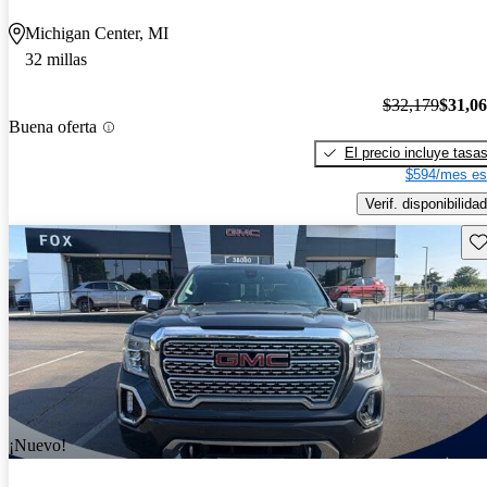
Michigan Center, MI
32 millas
$32,179
$31,0
Buena oferta
El precio incluye tasa
$594/mes es
Verif. disponibilidad
Gu
¡Nuevo!