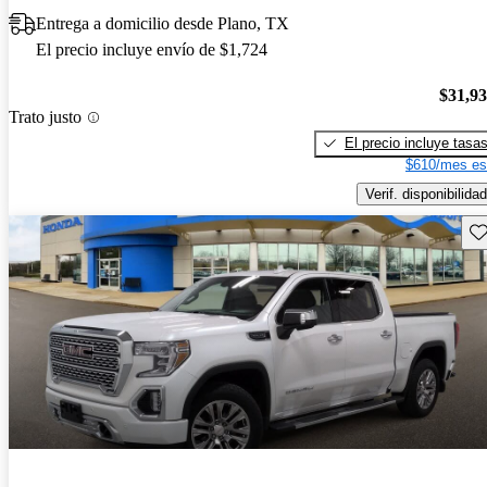
Entrega a domicilio desde Plano, TX
El precio incluye envío de $1,724
$31,9
Trato justo
El precio incluye tasa
$610/mes es
Verif. disponibilidad
Gu