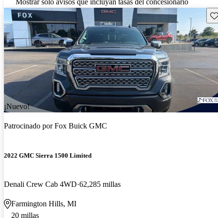
Mostrar solo avisos que incluyan tasas del concesionario
Gu
¡Nuevo!
Patrocinado por
Fox Buick GMC
2022 GMC Sierra 1500 Limited
Denali Crew Cab 4WD
62,285 millas
Farmington Hills, MI
20 millas