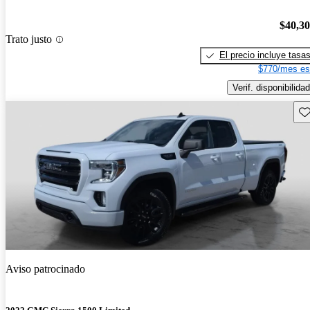
$40,3
Trato justo
El precio incluye tasa
$770/mes es
Verif. disponibilidad
Gu
Aviso patrocinado