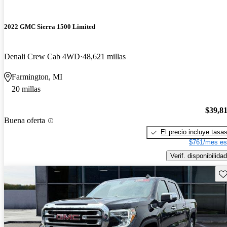
2022 GMC Sierra 1500 Limited
Denali Crew Cab 4WD
48,621 millas
Farmington, MI
20 millas
$39,8
Buena oferta
El precio incluye tasa
$761/mes es
Verif. disponibilidad
Gu