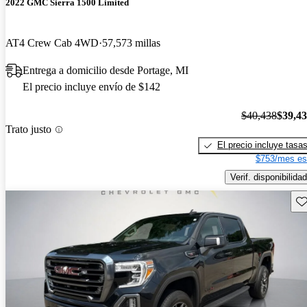
2022 GMC Sierra 1500 Limited
AT4 Crew Cab 4WD
57,573 millas
Entrega a domicilio desde Portage, MI
El precio incluye envío de $142
$40,438
$39,4
Trato justo
El precio incluye tasa
$753/mes es
Verif. disponibilidad
Gu