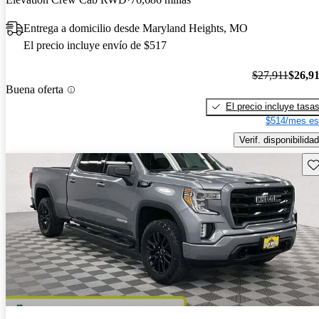
Entrega a domicilio desde Maryland Heights, MO
El precio incluye envío de $517
$27,911
$26,9
Buena oferta
El precio incluye tasa
$514/mes es
Verif. disponibilidad
Gu