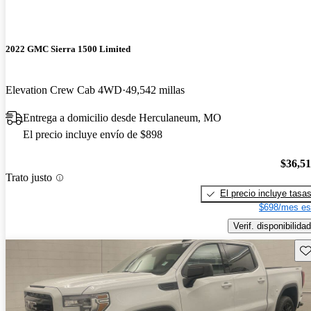
2022 GMC Sierra 1500 Limited
Elevation Crew Cab 4WD
49,542 millas
Entrega a domicilio desde Herculaneum, MO
El precio incluye envío de $898
$36,5
Trato justo
El precio incluye tasa
$698/mes es
Verif. disponibilidad
Gu