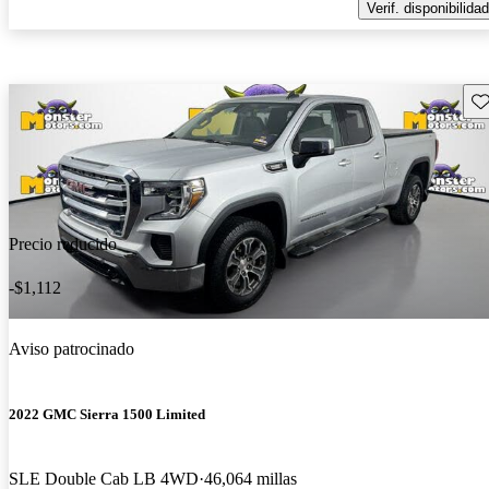
Verif. disponibilidad
Gu
Precio reducido
-$1,112
Aviso patrocinado
2022 GMC Sierra 1500 Limited
SLE Double Cab LB 4WD
46,064 millas