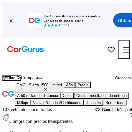
CarGurus: Autos nuevos y usados
Obtene
Con Modo de concesionario
150K+
GMC Sierra 1500 Limited usados en venta cerca de
Ann Arbor, MI
Compara
Filtro (2)
Ordenar
GMC
Sierra 1500 Limited
Año
Precio
A 50 millas de distancia
Color
Ocultar resultados de entrega
Millaje
Nuevos/Usados/Certificados
Tracción
Borrar todo
107 vehículos encontrados
Guardar búsque
Compra con precios transparentes.