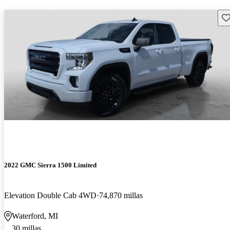
Gu
2022 GMC Sierra 1500 Limited
Elevation Double Cab 4WD
74,870 millas
Waterford, MI
30 millas