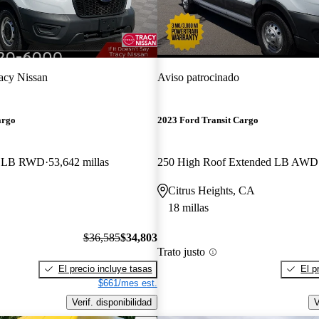
acy Nissan
Aviso patrocinado
argo
2023 Ford Transit Cargo
f LB RWD
53,642 millas
250 High Roof Extended LB AWD
Citrus Heights, CA
18 millas
$36,585
$34,803
Trato justo
El precio incluye tasas
El p
$661/mes est.
Verif. disponibilidad
V