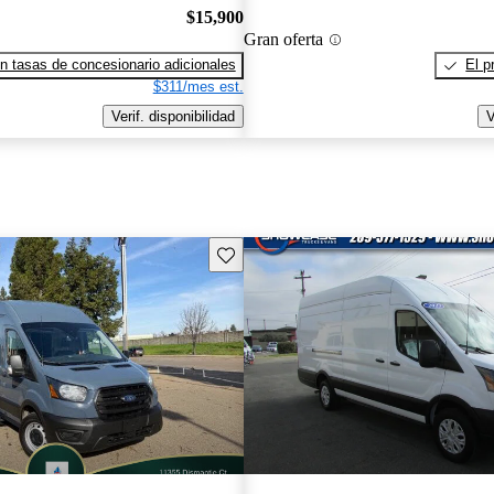
$15,900
Gran oferta
n tasas de concesionario adicionales
El p
$311/mes est.
Verif. disponibilidad
V
Guarda este Aviso