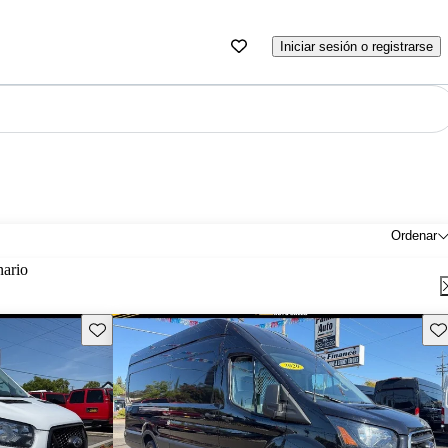
Iniciar sesión o registrarse
Ordenar
nario
Guarda este Aviso
Gu