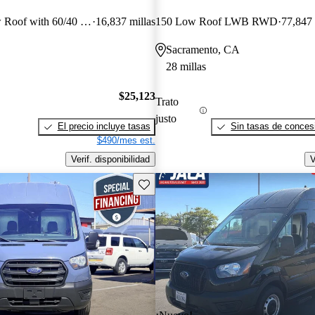
150 3dr SWB Low Roof with 60/40 Side Passenger Doors
16,837 millas
150 Low Roof LWB RWD
77,847 
Sacramento, CA
28 millas
$25,123
Trato
justo
El precio incluye tasas
Sin tasas de concesi
$490/mes est.
Verif. disponibilidad
V
Guarda este Aviso