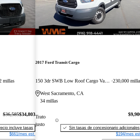
¡Nuevo!
2017 Ford Transit Cargo
 millas
150 3dr SWB Low Roof Cargo Van with Sliding Passenger Side Door
230,000 milla
West Sacramento, CA
34 millas
$36,585
$34,803
$9,90
Trato
justo
recio incluye tasas
Sin tasas de concesionario adicionales
$661/mes est.
$194/mes est