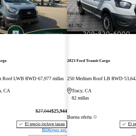
Precio reducido
-$1,782
argo
2023 Ford Transit Cargo
gh Roof LWB RWD
67,977 millas
250 Medium Roof LB RWD
53,642
a, CA
Tracy, CA
82 millas
$27,044
$25,944
Buena oferta
El precio incluye tasas
El p
$506/mes est.