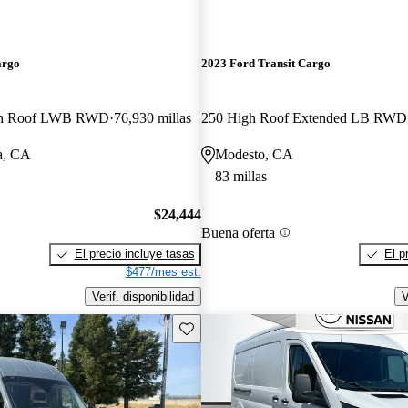
argo
2023 Ford Transit Cargo
gh Roof LWB RWD
76,930 millas
250 High Roof Extended LB RWD
a, CA
Modesto, CA
83 millas
$24,444
Buena oferta
El precio incluye tasas
El p
$477/mes est.
Verif. disponibilidad
V
Guarda este Aviso