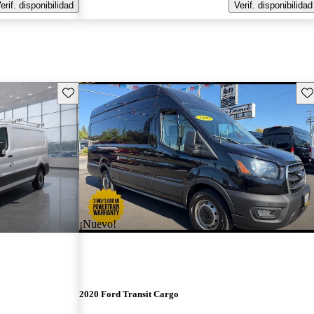
erif. disponibilidad
Verif. disponibilidad
Guarda este Aviso
Gu
¡Nuevo!
2020 Ford Transit Cargo