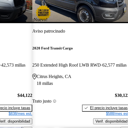
¡Nuevo!
Aviso patrocinado
2020 Ford Transit Cargo
42,573 millas
250 Extended High Roof LWB RWD
62,577 millas
Citrus Heights, CA
18 millas
$44,122
$30,12
Trato justo
recio incluye tasas
El precio incluye tasas
$838/mes est.
$588/mes est
erif. disponibilidad
Verif. disponibilidad