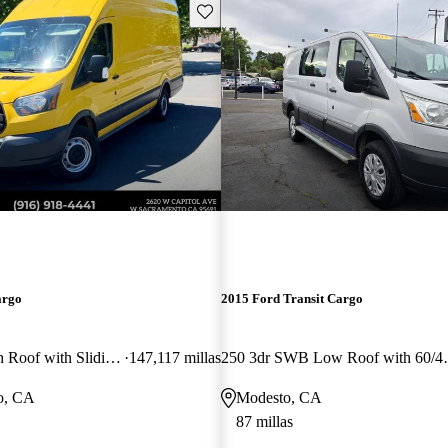
Guarda este Aviso
argo
2015 Ford Transit Cargo
250 3dr LWB High Roof with Sliding Passenger Side Door
147,117 millas
250 3dr SWB Low R
o, CA
Modesto, CA
87 millas