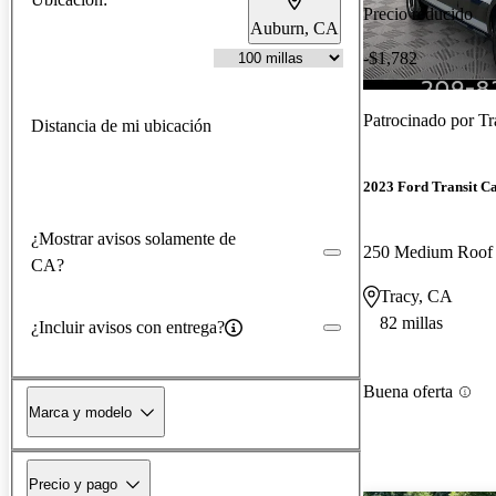
Precio reducido
Auburn, CA
-$1,782
Patrocinado por
Tr
Distancia de mi ubicación
2023 Ford Transit C
¿Mostrar avisos solamente de
250 Medium Roo
CA?
Tracy, CA
82 millas
¿Incluir avisos con entrega?
Buena oferta
Marca y modelo
Precio y pago