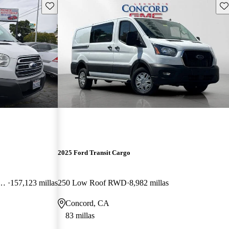
Guarda este Aviso
Gu
2025 Ford Transit Cargo
oof with 60/40 Side Passenger Doors
157,123 millas
250 Low Roof RWD
8,982 millas
Concord, CA
83 millas