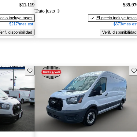
$11,119
$35,97
Trato justo
recio incluye tasas
El precio incluye tasas
$217/mes est.
$673/mes est
erif. disponibilidad
Verif. disponibilidad
Guarda este Aviso
Gu