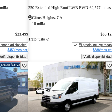
millas
250 Extended High Roof LWB RWD
62,577 millas
Citrus Heights, CA
18 millas
$23,499
$30,12
Trato justo
onario adicionales
El precio incluye tasas
$459/mes est.
$588/mes est
erif. disponibilidad
Verif. disponibilidad
Guarda este Aviso
Gu