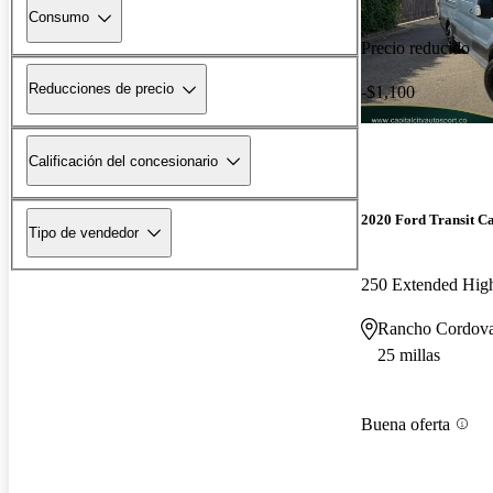
Consumo
Precio reducido
Reducciones de precio
-$1,100
Calificación del concesionario
2020 Ford Transit C
Tipo de vendedor
250 Extended Hi
Rancho Cordov
25 millas
Buena oferta