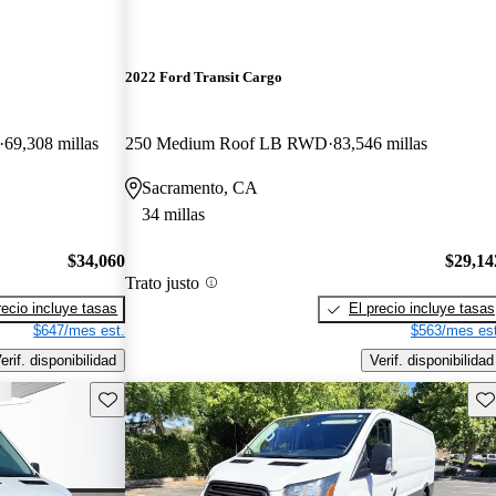
2022 Ford Transit Cargo
69,308 millas
250 Medium Roof LB RWD
83,546 millas
Sacramento, CA
34 millas
$34,060
$29,14
Trato justo
recio incluye tasas
El precio incluye tasas
$647/mes est.
$563/mes est
erif. disponibilidad
Verif. disponibilidad
Guarda este Aviso
Gu