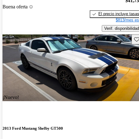
$41,7
Buena oferta
El precio incluye tasa
$813/mes es
Verif. disponibilidad
Gu
¡Nuevo!
2013 Ford Mustang Shelby GT500