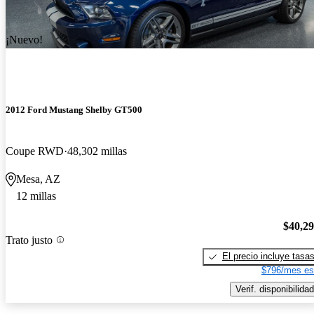
¡Nuevo!
2012 Ford Mustang Shelby GT500
Coupe RWD
48,302 millas
Mesa, AZ
12 millas
$40,2
Trato justo
El precio incluye tasa
$796/mes es
Verif. disponibilidad