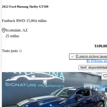
2022 Ford Mustang Shelby GT500
Fastback RWD
15,864 millas
Scottsdale, AZ
25 millas
$100,8
Trato justo
El precio incluye tasa
$1,974/mes es
Verif. disponibilidad
Gu