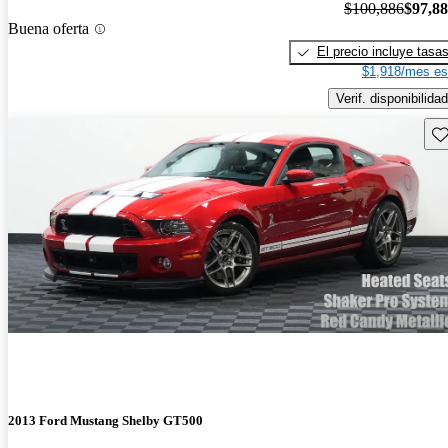
$100,886
$97,8
Buena oferta
El precio incluye tasa
$1,918/mes es
Verif. disponibilidad
Gu
2013 Ford Mustang Shelby GT500