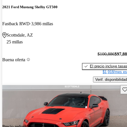
2021 Ford Mustang Shelby GT500
Fastback RWD
3,986 millas
Scottsdale, AZ
25 millas
$100,886
$97,8
Buena oferta
El precio incluye tasa
$1,918/mes es
Verif. disponibilidad
Gu
Precio reducido