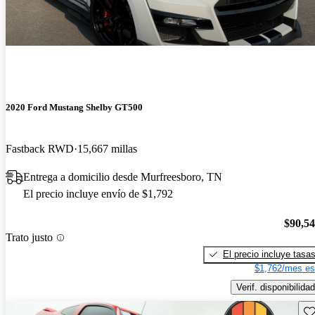
2020 Ford Mustang Shelby GT500
Fastback RWD
15,667 millas
Entrega a domicilio desde Murfreesboro, TN
El precio incluye envío de $1,792
$90,5
Trato justo
El precio incluye tasa
$1,762/mes es
Verif. disponibilidad
Gu