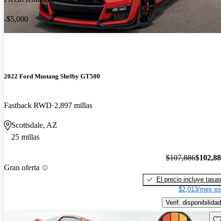
-$5,000
2022 Ford Mustang Shelby GT500
Fastback RWD
2,897 millas
Scottsdale, AZ
25 millas
$107,886
$102,8
Gran oferta
El precio incluye tasa
$2,013/mes es
Verif. disponibilidad
Gu