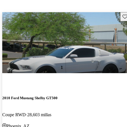
Gu
2010 Ford Mustang Shelby GT500
Coupe RWD
28,603 millas
Phoenix, AZ