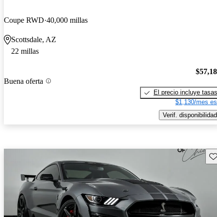
Coupe RWD
40,000 millas
Scottsdale, AZ
22 millas
$57,1
Buena oferta
El precio incluye tasa
$1,130/mes es
Verif. disponibilidad
Gu