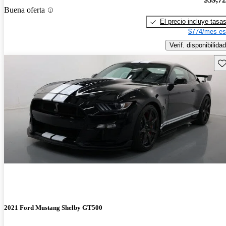
Buena oferta
El precio incluye tasa
$774/mes es
Verif. disponibilidad
Gu
2021 Ford Mustang Shelby GT500