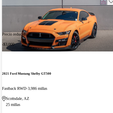
Gu
Precio reducido
-$3,000
2021 Ford Mustang Shelby GT500
Fastback RWD
3,986 millas
Scottsdale, AZ
25 millas