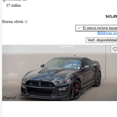
37 millas
$43,4
Buena oferta
El precio incluye tasa
$859/mes es
Verif. disponibilidad
Gu
¡Nuevo!