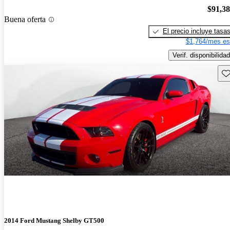
$91,3
Buena oferta
El precio incluye tasa
$1,764/mes es
Verif. disponibilidad
Gu
2014 Ford Mustang Shelby GT500