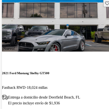
Gu
¡Nuevo!
2021 Ford Mustang Shelby GT500
Fastback RWD
18,024 millas
Entrega a domicilio desde Deerfield Beach, FL
El precio incluye envío de $1,936