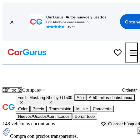
CarGurus: Autos nuevos y usados
Obtene
Con Modo de concesionario
150K+
Ford Mustang Shelby GT500 usados en venta cerca de
Apache Junction, AZ
Compara
Filtro (2)
Ordenar
Ford
Mustang Shelby GT500
Año
A 50 millas de distancia
Color
Precio
Transmisión
Millaje
Carrocería
Nuevos/Usados/Certificados
Borrar todo
148 vehículos encontrados
Guardar búsque
Compra con precios transparentes.