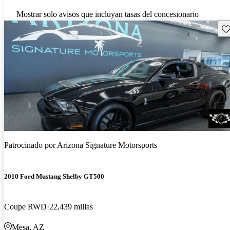
Mostrar solo avisos que incluyan tasas del concesionario
Gu
Patrocinado por
Arizona Signature Motorsports
2010 Ford Mustang Shelby GT500
Coupe RWD
22,439 millas
Mesa, AZ