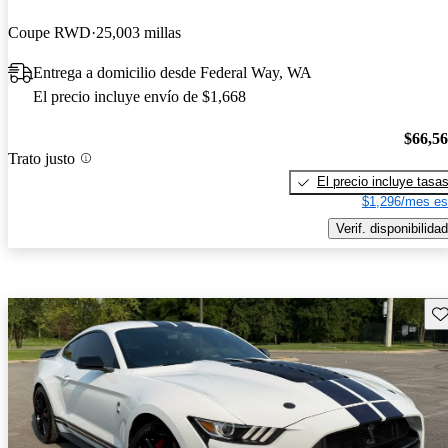
Coupe RWD
25,003 millas
Entrega a domicilio desde Federal Way, WA
El precio incluye envío de $1,668
$66,5
Trato justo
El precio incluye tasa
$1,296/mes es
Verif. disponibilidad
Gu